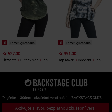
%
Téměř vyprodáno
%
Téměř vyprodáno
Kč 527,00
Kč 391,00
Elements
Outer Vision
Top
Top Kaveri
Innocent
Top
Dopřejte si 30denní zkušební verzi našeho BACKSTAGE CLUB
Aktivujte si svou bezplatnou zkušební verzi!