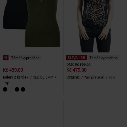
%
Téměř vyprodáno
SLEVA 46%
Téměř vyprodáno
DMC
Kč 899,00
Kč 439,00
Kč 479,00
Balení 2 ks tílek
RED by EMP
Organic
Pán prstenů
Top
Top