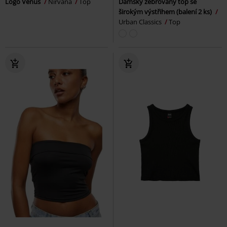
Logo Venus
Nirvana
Top
Dámský žebrovaný top se
širokým výstřihem (balení 2 ks)
Urban Classics
Top