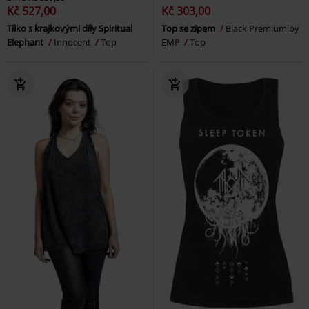
Kč 527,00
Kč 303,00
Tílko s krajkovými díly Spiritual
Top se zipem
Black Premium by
Elephant
Innocent
Top
EMP
Top