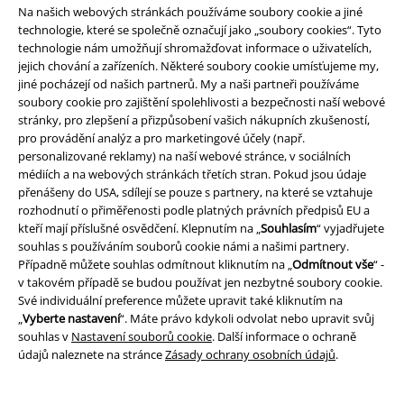
Na našich webových stránkách používáme soubory cookie a jiné
technologie, které se společně označují jako „soubory cookies“. Tyto
technologie nám umožňují shromažďovat informace o uživatelích,
jejich chování a zařízeních. Některé soubory cookie umísťujeme my,
jiné pocházejí od našich partnerů. My a naši partneři používáme
soubory cookie pro zajištění spolehlivosti a bezpečnosti naší webové
stránky, pro zlepšení a přizpůsobení vašich nákupních zkušeností,
pro provádění analýz a pro marketingové účely (např.
personalizované reklamy) na naší webové stránce, v sociálních
médiích a na webových stránkách třetích stran. Pokud jsou údaje
přenášeny do USA, sdílejí se pouze s partnery, na které se vztahuje
rozhodnutí o přiměřenosti podle platných právních předpisů EU a
kteří mají příslušné osvědčení. Klepnutím na „
Souhlasím
“ vyjadřujete
souhlas s používáním souborů cookie námi a našimi partnery.
Případně můžete souhlas odmítnout kliknutím na „
Odmítnout vše
“ -
v takovém případě se budou používat jen nezbytné soubory cookie.
Své individuální preference můžete upravit také kliknutím na
„
Vyberte nastavení
“. Máte právo kdykoli odvolat nebo upravit svůj
%
Téměř vyprodáno
%
Téměř vyprodáno
souhlas v
Nastavení souborů cookie
. Další informace o ochraně
údajů naleznete na stránce
Zásady ochrany osobních údajů
.
Kč 871,00
Kč 655,00
Žerzejové tílko
Jawbreaker
MMXX
Arch Enemy
Top
Top