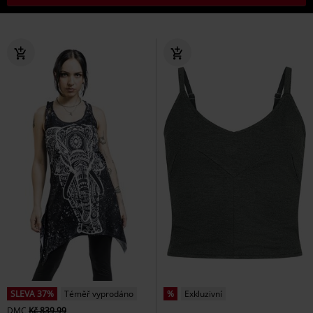
SLEVA 37%
Téměř vyprodáno
%
Exkluzivní
DMC
Kč 839,99