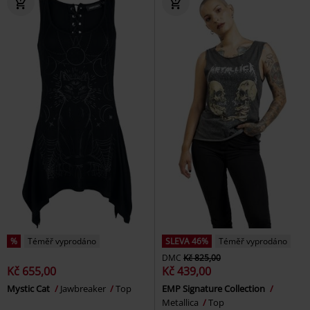
%
Téměř vyprodáno
SLEVA 46%
Téměř vyprodáno
DMC
Kč 825,00
Kč 655,00
Kč 439,00
Mystic Cat
Jawbreaker
Top
EMP Signature Collection
Metallica
Top