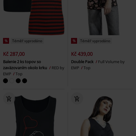
%
Téměř vyprodáno
%
Téměř vyprodáno
Kč 287,00
Kč 439,00
Balenie 2 ks topov so
Double Pack
Full Volume by
zaväzovaním okolo krku
RED by
EMP
Top
EMP
Top