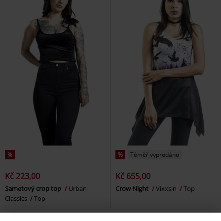
%
%
Téměř vyprodáno
Kč 223,00
Kč 655,00
Sametový crop top
Urban
Crow Night
Vixxsin
Top
Classics
Top