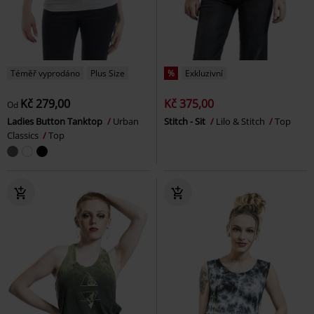
Téměř vyprodáno
Plus Size
%
Exkluzivní
Kč 279,00
Kč 375,00
Od
Ladies Button Tanktop
Urban
Stitch - Sit
Lilo & Stitch
Top
Classics
Top