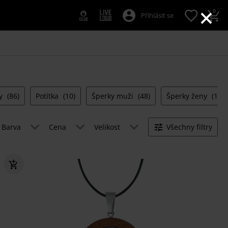
×
0
Přihlásit se
ny
(86)
Potítka
(10)
Šperky muži
(48)
Šperky ženy
(128)
Barva
Cena
Velikost
Všechny filtry