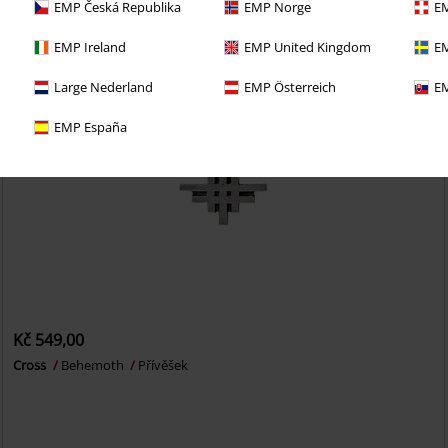
EMP Česká Republika
EMP Norge
EM
EMP Ireland
EMP United Kingdom
EM
Large Nederland
EMP Österreich
EM
EMP España
Kč 549,00
Cross
Behemoth
Přívěšek