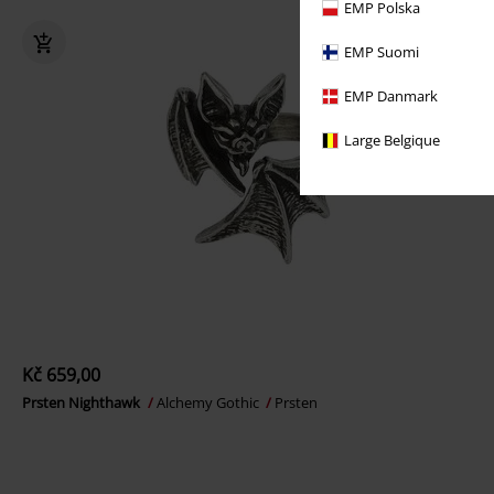
EMP Polska
EMP Suomi
EMP Danmark
Large Belgique
Kč 659,00
Prsten Nighthawk
Alchemy Gothic
Prsten