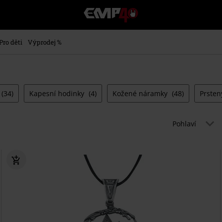
EMP
-
Hudba,
TV
Pro děti
Výprodej %
filmy
&
seriály,
Merch
pro
(34)
Kapesní hodinky
(4)
Kožené náramky
(48)
Prste
hráče,
Alternativní
móda
Pohlaví