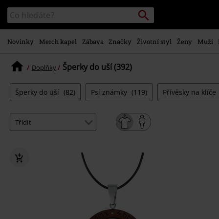
Přejít k
Vyhledávání
Katalog
hlavnímu
vyhledávání
obsahu
Novinky
Merch kapel
Zábava
Značky
Životní styl
Ženy
Muži
Šperky do uší (392)
Doplňky
Šperky do uší
(82)
Psí známky
(119)
Přívěsky na klíče