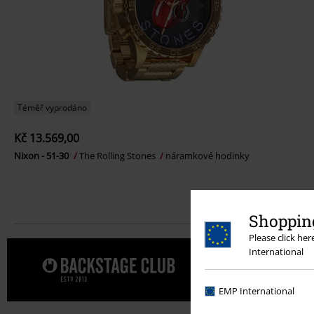
Téměř vyprodáno
Kč 13.569,00
Nixon - 51-30
The Rolling Stones
náramkové hodinky
Shopping
Please click he
International
Dopřejte s
EMP International