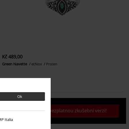
Kč 489,00
Green Navette
etNox
Prsten
Ok
Aktivujte si svou bezplatnou zkušební verzi!
P Italia