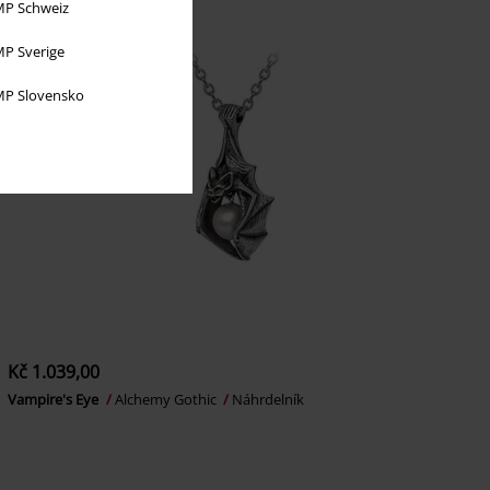
P Schweiz
P Sverige
P Slovensko
Kč 1.039,00
Vampire's Eye
Alchemy Gothic
Náhrdelník