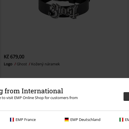
Kč 679,00
Logo
Ghost
Kožený náramek
 from International
re to visit EMP Online Shop for customers from
i 30denní zkušební verzi našeho BACKSTAGE CLUB
EMP France
EMP Deutschland
EM