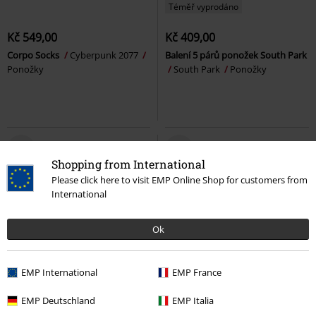
Téměř vyprodáno
Kč 549,00
Kč 409,00
Corpo Socks
Cyberpunk 2077
Balení 5 párů ponožek South Park
Ponožky
South Park
Ponožky
Shopping from International
Please click here to visit EMP Online Shop for customers from
International
Ok
EMP International
EMP France
EMP Deutschland
EMP Italia
Kč 409,00
Kč 359,00