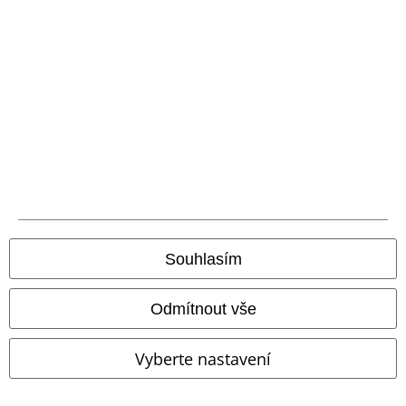
A Warner Music Group Company
Souhlasím
Právní informace
Odmítnout vše
Podmínky
Vyberte nastavení
Prohlášení