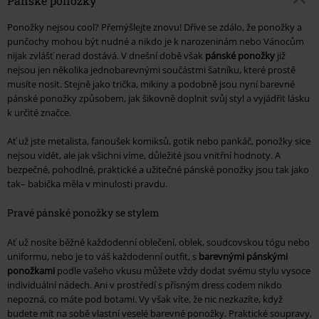
Pánské ponožky
Ponožky nejsou cool? Přemýšlejte znovu! Dříve se zdálo, že ponožky a
punčochy mohou být nudné a nikdo je k narozeninám nebo Vánocům
nijak zvlášť nerad dostává. V dnešní době však
pánské ponožky
již
nejsou jen několika jednobarevnými součástmi šatníku, které prostě
musíte nosit. Stejně jako trička, mikiny a podobně jsou nyní barevné
pánské ponožky způsobem, jak šikovně doplnit svůj styl a vyjádřit lásku
k určité značce.
Ať už jste metalista, fanoušek komiksů, gotik nebo pankáč, ponožky sice
nejsou vidět, ale jak všichni víme, důležité jsou vnitřní hodnoty. A
bezpečné, pohodlné, praktické a užitečné pánské ponožky jsou tak jako
tak– babička měla v minulosti pravdu.
Pravé pánské ponožky se stylem
Ať už nosíte běžné každodenní oblečení, oblek, soudcovskou tógu nebo
uniformu, nebo je to váš každodenní outfit, s
barevnými pánskými
ponožkami
podle vašeho vkusu můžete vždy dodat svému stylu vysoce
individuální nádech. Ani v prostředí s přísným dress codem nikdo
nepozná, co máte pod botami. Vy však víte, že nic nezkazíte, když
budete mít na sobě vlastní veselé barevné ponožky. Praktické soupravy,