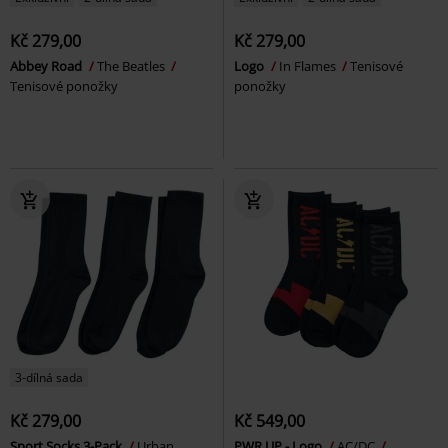
Kč 279,00
Kč 279,00
Abbey Road
The Beatles
Logo
In Flames
Tenisové
Tenisové ponožky
ponožky
3-dílná sada
Kč 279,00
Kč 549,00
Sport Socks 3-Pack
Urban
PWR UP - Logo
AC/DC