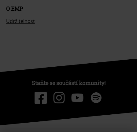
O EMP
Udržitelnost
Staňte se součástí komunity!