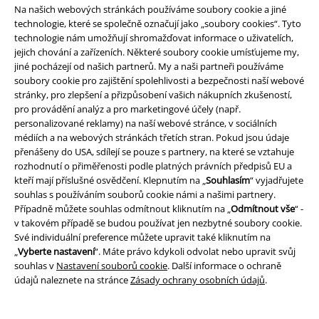
Na našich webových stránkách používáme soubory cookie a jiné
Způsoby platby
technologie, které se společně označují jako „soubory cookies“. Tyto
technologie nám umožňují shromažďovat informace o uživatelích,
jejich chování a zařízeních. Některé soubory cookie umísťujeme my,
jiné pocházejí od našich partnerů. My a naši partneři používáme
Bankovní převod
Platba na dobírku
soubory cookie pro zajištění spolehlivosti a bezpečnosti naší webové
stránky, pro zlepšení a přizpůsobení vašich nákupních zkušeností,
pro provádění analýz a pro marketingové účely (např.
Doprava
personalizované reklamy) na naší webové stránce, v sociálních
médiích a na webových stránkách třetích stran. Pokud jsou údaje
přenášeny do USA, sdílejí se pouze s partnery, na které se vztahuje
rozhodnutí o přiměřenosti podle platných právních předpisů EU a
Balíkovna
Balík Do ruky
kteří mají příslušné osvědčení. Klepnutím na „
Souhlasím
“ vyjadřujete
souhlas s používáním souborů cookie námi a našimi partnery.
Případně můžete souhlas odmítnout kliknutím na „
Odmítnout vše
“ -
v takovém případě se budou používat jen nezbytné soubory cookie.
EMP aplikaci
Své individuální preference můžete upravit také kliknutím na
Stáhněte si novou EMP aplikaci zdarma a využijte všechny nové
„
Vyberte nastavení
“. Máte právo kdykoli odvolat nebo upravit svůj
funkce a výhody!
souhlas v
Nastavení souborů cookie
. Další informace o ochraně
údajů naleznete na stránce
Zásady ochrany osobních údajů
.