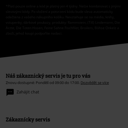
*Platí pouze online a kód je platný jen 4 týdny. Nelze kombinovat s jinými
slevovými kódy. Po vložení a potvrzení kódu bude sleva automaticky
odečtena z vašeho nákupního košíku. Nevztahuje se na média, knihy,
vstupenky, dárkové poukazy, produkty: Rammstein, (Till) Lindemann, Die
Ärzte, Die Toten Hosen, Feine Sahne Fischfilet, Broilers, Böhse Onkelz a
zboží, jehož koupí podpoříte nadaci.
Náš zákaznický servis je tu pro vás
Znovu dostupné: Pondělí od 09:00 do 17:00.
Dozvědět se více
Zahájit chat
Zákaznícky servis