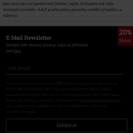
jako jsou tyto od společnosti Dickies, zajistí, že budete mít vždy
dostatek ponožek, i když pračka jednu ponožku oddělí od balíčku a
sežere ji.
20%
E-Mail Newsletter
Sleva
Získejte 20% slevový poukaz, když se přihlásíte
teď!
Více
Tímto souhlasím se zasíláním EMP Newslettru a souhlasím s tím, že
E.M.P. Merchandising mbH může zpracovávat mé osobní údaje a
pravidelně mi posílat informace o svých produktech. Mé osobní údaje
budou zpracovány v souladu s ustanoveními
Ochrana osobních údajů
.
Můj souhlas mohu kdykoliv odvolat na odhlašovací odkaz/link.
Unsubscribe
here
.
Odebírat