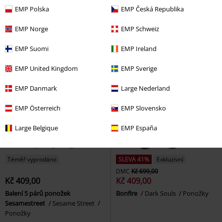
Balení 5 párů ponožek
Socks
Metality
Ponožky
EMP Polska
EMP Česká Republika
Sesamestreet
Sesame Street
Ponožky
EMP Norge
EMP Schweiz
EMP Suomi
EMP Ireland
EMP United Kingdom
EMP Sverige
EMP Danmark
Large Nederland
EMP Österreich
EMP Slovensko
Large Belgique
EMP España
Téměř vyprodáno
SLEVA 41%
Exkluzivní
DMC
Kč 699,00
Kč 409,00
Kč 409,00
Balení 5 párů ponožek
Bonfire
Dark Souls
Ponožky
Sesamestreet
Sesame Street
Ponožky