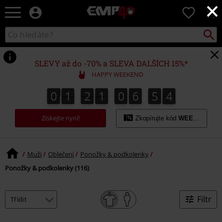
×
EMP
0
-
Hudba,
Vyhled
Katalog
TV
vyhledávání
filmy
&
SLEVY až do -70% a SLEVA DALŠÍCH 15%*
seriály,
HAPPY WEEKEND
Merch
pro
0
1
2
1
0
6
5
3
0
1
2
1
0
6
5
2
7
0
4
2
3
hráče,
Alternativní
Získejte nyní!
móda
Zkopírujte kód
WEEKEND
Muži
Oblečení
Ponožky & podkolenky
Ponožky & podkolenky (116)
Filtr