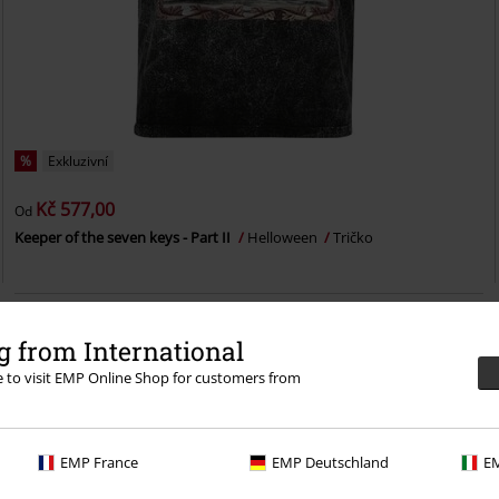
%
Exkluzivní
Kč 577,00
Od
Keeper of the seven keys - Part II
Helloween
Tričko
 from International
re to visit EMP Online Shop for customers from
EMP France
EMP Deutschland
EM