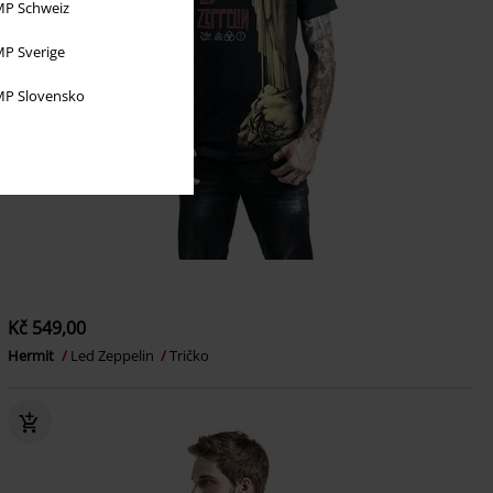
P Schweiz
P Sverige
P Slovensko
Kč 549,00
Hermit
Led Zeppelin
Tričko