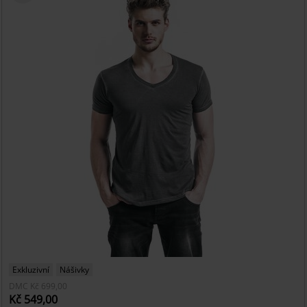
Exkluzivní
Nášivky
DMC
Kč 699,00
Kč 549,00