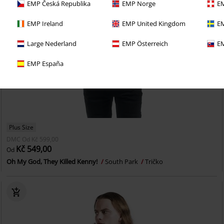
EMP Česká Republika
EMP Norge
EM
EMP Ireland
EMP United Kingdom
EM
Large Nederland
EMP Österreich
EM
EMP España
Plus Size
DMC
Od
Kč 599,00
Kč 549,00
Od
Oh My God, They Killed Kenny!
South Park
Tričko