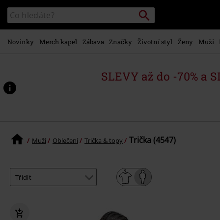
Přejít k
Vyhledávání
Katalog
hlavnímu
vyhledávání
obsahu
Novinky
Merch kapel
Zábava
Značky
Životní styl
Ženy
Muži
SLEVY až do -70% a 
Trička (4547)
Muži
Oblečení
Trička & topy