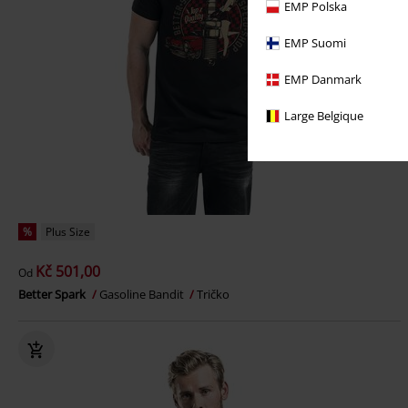
EMP Polska
EMP Suomi
EMP Danmark
Large Belgique
%
Plus Size
Kč 501,00
Od
Better Spark
Gasoline Bandit
Tričko