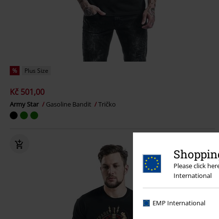
%
Plus Size
Kč 501,00
Army Star
Gasoline Bandit
Tričko
Shopping
Please click he
International
EMP International