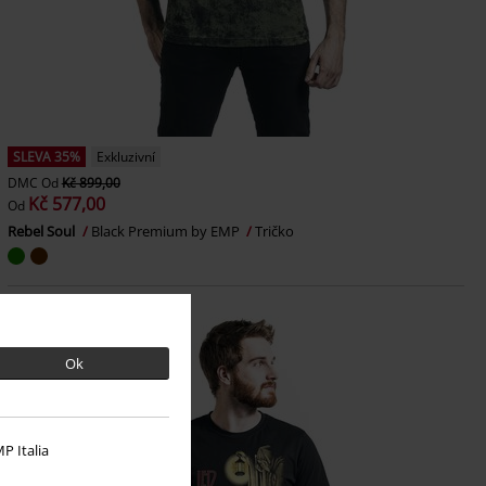
SLEVA 35%
Exkluzivní
DMC
Od
Kč 899,00
Kč 577,00
Od
Rebel Soul
Black Premium by EMP
Tričko
Ok
P Italia