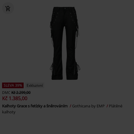
SLEVA 39%
Exkluzivní
DMC
Kč 2.299,00
Kč 1.385,00
Kalhoty Grace s řetízky a šněrováním
Gothicana by EMP
Plátěné
kalhoty