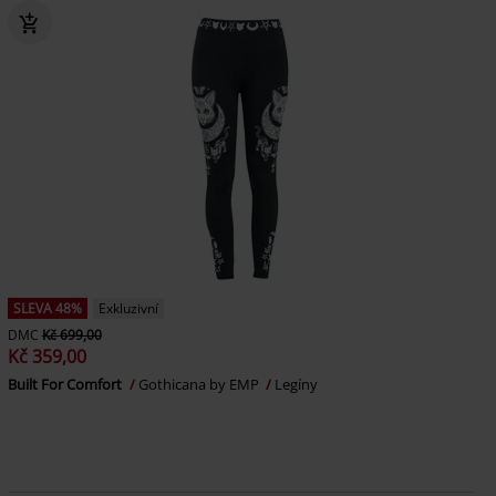
SLEVA 48%
Exkluzivní
DMC
Kč 699,00
Kč 359,00
Built For Comfort
Gothicana by EMP
Legíny