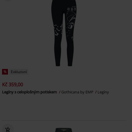
%
Exkluzivní
Kč 359,00
Legíny s celoplošným potiskem
Gothicana by EMP
Legíny