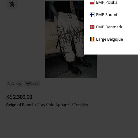
EMP Polska
EMP Suomi
EMP Danmark
Large Belgique
Novinky
Výšivka
Kč 2.309,00
Reign of Blood
Stay Cold Apparel
Tepláky