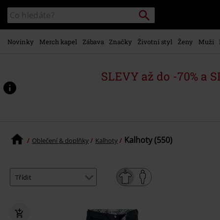
Přejít k
Vyhledávání
Katalog
hlavnímu
vyhledávání
obsahu
Novinky
Merch kapel
Zábava
Značky
Životní styl
Ženy
Muži
SLEVY až do -70% a 
Kalhoty (550)
Oblečení & doplňky
Kalhoty