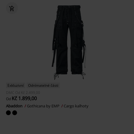
Exkluzivní
Odnímatelné části
DMC
Od
Kč 2.499,00
Kč 1.899,00
Od
Abaddon
Gothicana by EMP
Cargo kalhoty