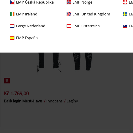
EMP Česká Republika
EMP Norge
EM
EMP Ireland
EMP United Kingdom
EM
Large Nederland
EMP Österreich
EM
EMP España
%
Kč 1.769,00
Balík legin Must-Have
Innocent
Legíny