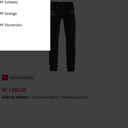
P Schweiz
P Sverige
P Slovensko
%
Kovové detaily
Kč 1.852,00
Kalhoty Anders
Chemical Black
Plátěné kalhoty