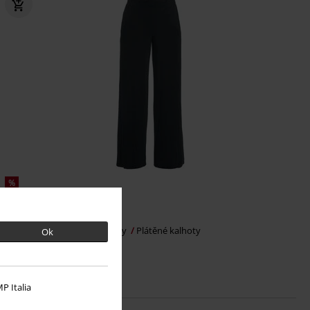
%
Kč 659,00
High Waist Marlene
Forplay
Plátěné kalhoty
Ok
P Italia