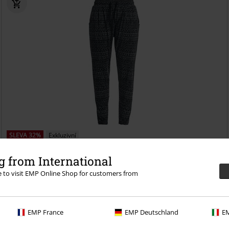
SLEVA 32%
Exkluzivní
DMC
Od
Kč 999,00
Kč 679,00
 from International
Od
Relax - Take It Easy
Full Volume by EMP
Plátěné kalhoty
re to visit EMP Online Shop for customers from
EMP France
EMP Deutschland
EM