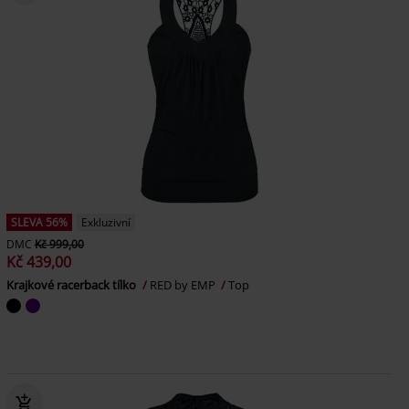
SLEVA 56%
Exkluzivní
DMC
Kč 999,00
Kč 439,00
Krajkové racerback tílko
RED by EMP
Top