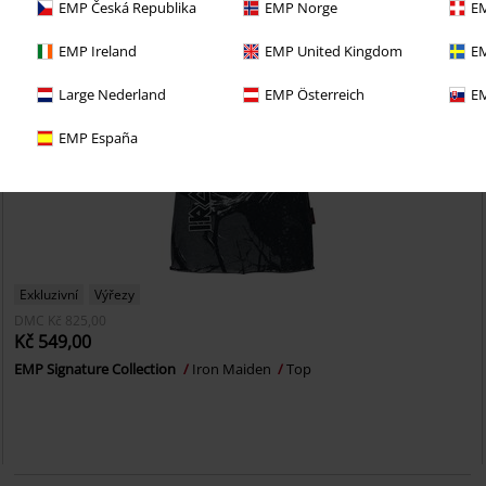
EMP Česká Republika
EMP Norge
EM
EMP Ireland
EMP United Kingdom
EM
Large Nederland
EMP Österreich
EM
EMP España
Exkluzivní
Výřezy
DMC
Kč 825,00
Kč 549,00
EMP Signature Collection
Iron Maiden
Top