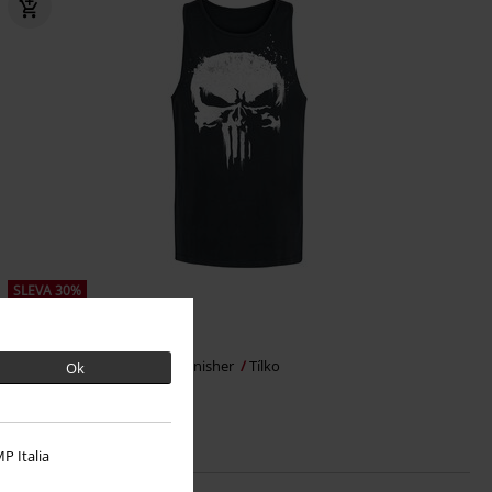
SLEVA 30%
DMC
Kč 699,00
Kč 489,00
Sprayed Skull Logo
The Punisher
Tílko
Ok
P Italia