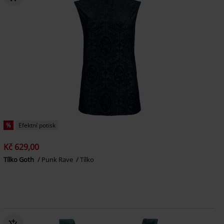
%
Efektní potisk
Kč 629,00
Tílko Goth
Punk Rave
Tílko