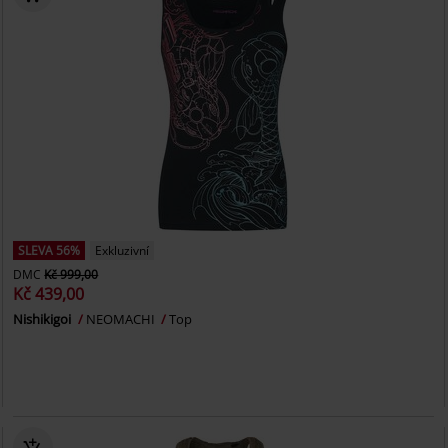
SLEVA 56%
Exkluzivní
DMC
Kč 999,00
Kč 439,00
Nishikigoi
NEOMACHI
Top