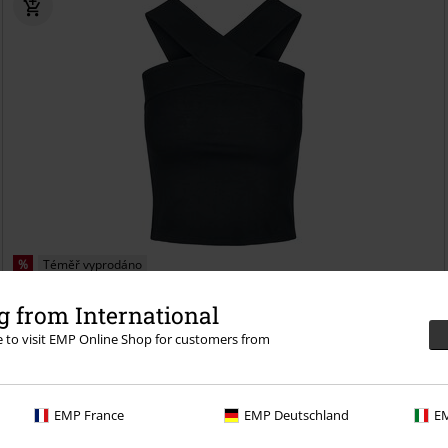
%
Téměř vyprodáno
Kč 327,00
 from International
Od
Dámský top s překříženými ramínky
Urban Classics
Top
re to visit EMP Online Shop for customers from
EMP France
EMP Deutschland
EM