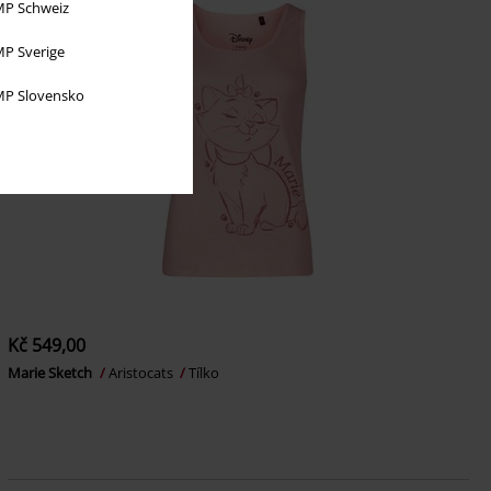
P Schweiz
P Sverige
P Slovensko
Kč 549,00
Marie Sketch
Aristocats
Tílko