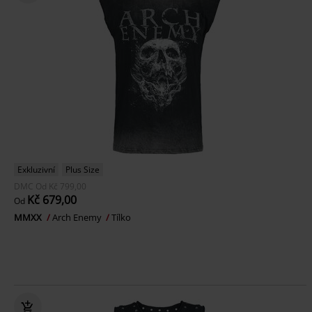
Exkluzivní
Plus Size
DMC
Od
Kč 799,00
Kč 679,00
Od
MMXX
Arch Enemy
Tílko