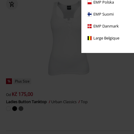
EMP Polska
EMP Suomi
EMP Danmark
Large Belgique
%
Plus Size
Kč 175,00
Od
Ladies Button Tanktop
Urban Classics
Top