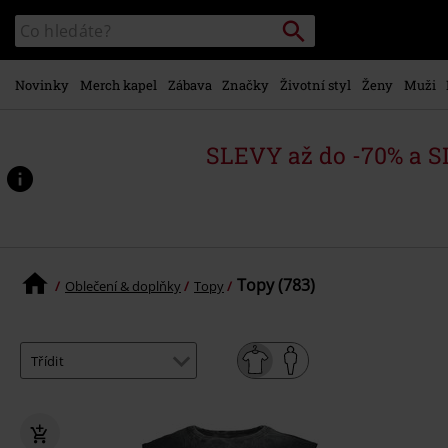
Přejít k
Vyhledávání
Katalog
hlavnímu
vyhledávání
obsahu
Novinky
Merch kapel
Zábava
Značky
Životní styl
Ženy
Muži
SLEVY až do -70% a 
Topy (783)
Oblečení & doplňky
Topy