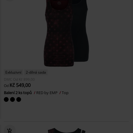
Exkluzivní
2-dílná sada
DMC
Od
Kč 899,00
Kč 549,00
Od
Balení 2 ks topů
RED by EMP
Top