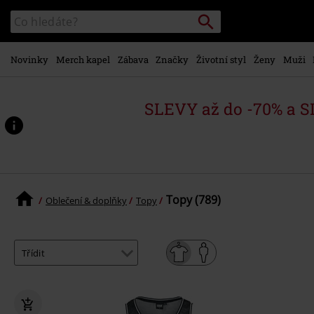
Přejít k
Vyhledávání
Katalog
hlavnímu
vyhledávání
obsahu
Novinky
Merch kapel
Zábava
Značky
Životní styl
Ženy
Muži
SLEVY až do -70% a 
Topy (789)
Oblečení & doplňky
Topy