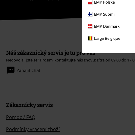
EMP Polska
EMP Suomi
EMP Danmark
Large Belgique
Náš zákaznický servis je tu pro vás
Nedovolali jste se? Prosím, kontaktujte nás znovu: zítra od 09:00 do 17:0
Zahájit chat
Zákaznícky servis
Pomoc / FAQ
Podmínky vracení zboží