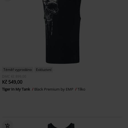
Téměř vyprodáno
Exkluzivní
DMC
Kč 899,00
Kč 549,00
Tiger In My Tank
Black Premium by EMP
Tílko