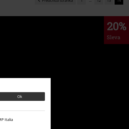
Předchozí stránka
1
...
12
13
14
20%
Sleva
Ok
P Italia