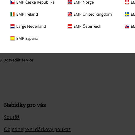
EMP Česká Republika
EMP Norge
EM
EMP Ireland
EMP United Kingdom
EM
Large Nederland
EMP Österreich
EM
EMP España
0.
Dozvědět se více
Nabídky pro vás
Soutěž
Objednejte si dárkový poukaz