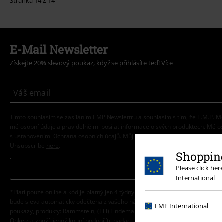
Stránka 14 Z 14
E-Mail Newsletter
Získejte 20% slevový poukaz, když se přihlásíte teď!
Více
Tímto souhlasím se zasíláním EMP Newslettru a souhlasím s tím, že E.M.P.
mé osobní údaje a pravidelně mi posílat informace o svých produktech. Mé 
s ustanoveními
Ochrana osobních údajů
. Můj souhlas mohu kdykoliv odvolat 
Unsubscribe
here
.
Shopping
Odebírat
Please click he
International
*Platí pouze online a kód je platný jen 4 týdny. Nelze kombinovat s jinými sle
bude sleva automaticky odečtena z vašeho nákupního košíku. Nevztahuje se 
EMP International
poukazy, produkty: Rammstein, (Till) Lindemann, Die Ärzte, Die Toten Hosen, F
Onkelz a zboží, jehož koupí podpoříte nadaci.