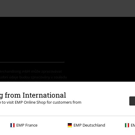
 Merchandising mbH může zpracovávat
osobní údaje budou zpracovány v souladu
na odhlašovací odkaz/link.
 from International
re to visit EMP Online Shop for customers from
vovými kódy. Po vložení a potvrzení kódu
na média, knihy, vstupenky, dárkové
EMP France
EMP Deutschland
EM
eine Sahne Fischfilet, Broilers, Böhse