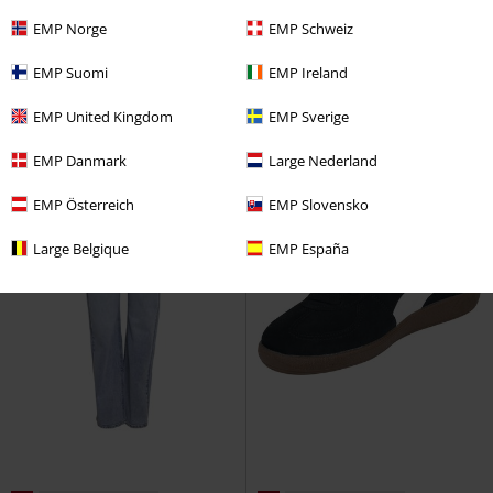
Džíny JJIALEX JJORIGINAL SBD 499
Classic Slip On Checkerboard
EMP Norge
EMP Schweiz
NOOS
Jack & Jones
Džíny
Vans
Tenisky
EMP Suomi
EMP Ireland
EMP United Kingdom
EMP Sverige
EMP Danmark
Large Nederland
EMP Österreich
EMP Slovensko
Large Belgique
EMP España