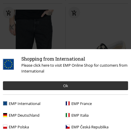
Shopping from International
Please click here to visit EMP Online Shop for customers from
International
Ok
EMP International
EMP France
%
Téměř vyprodáno
Téměř vyprodáno
EMP Deutschland
EMP Italia
Kč 1.089,00
Kč 2.179,00
EMP Polska
EMP Česká Republika