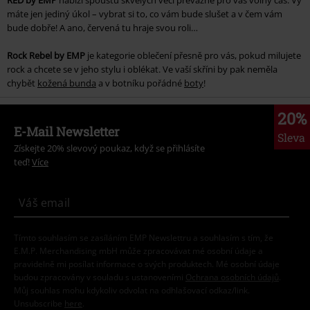
máte jen jediný úkol – vybrat si to, co vám bude slušet a v čem vám
bude dobře! A ano, červená tu hraje svou roli…
Rock Rebel by EMP
je kategorie oblečení přesně pro vás, pokud milujete
rock a chcete se v jeho stylu i oblékat. Ve vaší skříni by pak neměla
chybět
kožená bunda
a v botníku pořádné
boty
!
20%
E-Mail Newsletter
Sleva
Získejte 20% slevový poukaz, když se přihlásíte
teď!
Více
Tímto souhlasím se zasíláním EMP Newslettru a souhlasím s tím, že
E.M.P. Merchandising mbH může zpracovávat mé osobní údaje a
pravidelně mi posílat informace o svých produktech. Mé osobní údaje
budou zpracovány v souladu s ustanoveními
Ochrana osobních údajů
.
Můj souhlas mohu kdykoliv odvolat na odhlašovací odkaz/link.
Unsubscribe
here
.