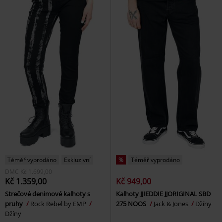
Téměř vyprodáno
Exkluzivní
%
Téměř vyprodáno
DMC
Kč 1.699,00
Kč 1.359,00
Kč 949,00
Strečové denimové kalhoty s
Kalhoty JJIEDDIE JJORIGINAL SBD
pruhy
Rock Rebel by EMP
275 NOOS
Jack & Jones
Džíny
Džíny