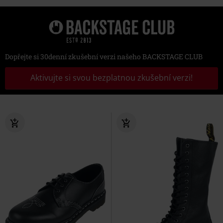
Dopřejte si 30denní zkušební verzi našeho BACKSTAGE CLUB
Aktivujte si svou bezplatnou zkušební verzi!