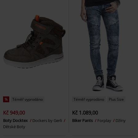
%
Téměř vyprodáno
Téměř vyprodáno
Plus Size
Kč 949,00
Kč 1.089,00
Boty Docktex
Dockers by Gerli
Biker Pants
Forplay
Džíny
Dětské Boty