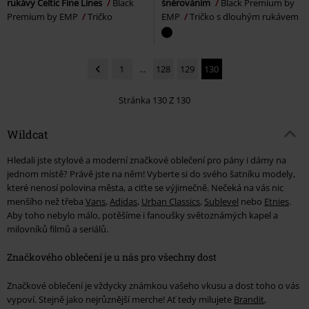
rukávy Celtic Fine Lines
Black
šněrováním
Black Premium by
Premium by EMP
Tričko
EMP
Tričko s dlouhým rukávem
1
...
128
129
130
Stránka 130 Z 130
Wildcat
Hledali jste stylové a moderní značkové oblečení pro pány i dámy na
jednom místě? Právě jste na něm! Vyberte si do svého šatníku modely,
které nenosí polovina města, a ciťte se výjimečně. Nečeká na vás nic
menšího než třeba
Vans
,
Adidas
,
Urban Classics
,
Sublevel
nebo
Etnies
.
Aby toho nebylo málo, potěšíme i fanoušky světoznámých kapel a
milovníků filmů a seriálů.
Značkového oblečení je u nás pro všechny dost
Značkové oblečení je vždycky známkou vašeho vkusu a dost toho o vás
vypoví. Stejně jako nejrůznější merche! Ať tedy milujete
Brandit
,