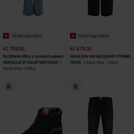
%
Téměř vyprodáno
%
Téměř vyprodáno
Kč 759,00
Kč 679,00
Rozšírené džíny s vysokým pásem
NMALEXA NW REG JEANS FT004BL
NMSALLIE VI162LB FWD NOOS
NOOS
Noisy May
Džíny
Noisy May
Džíny