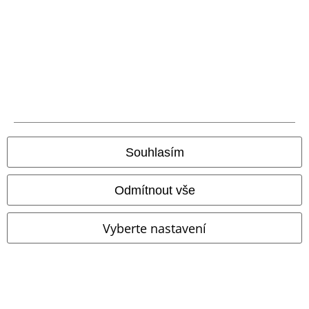
O EMP
Udržitelnost
Souhlasím
Odmítnout vše
Vyberte nastavení
Staňte se součástí komunity!