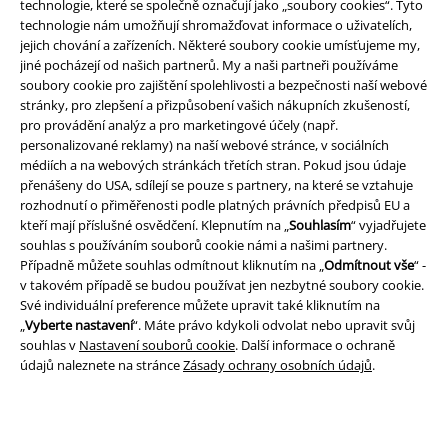
technologie, které se společně označují jako „soubory cookies“. Tyto
technologie nám umožňují shromažďovat informace o uživatelích,
Zákaznícky servis
jejich chování a zařízeních. Některé soubory cookie umísťujeme my,
jiné pocházejí od našich partnerů. My a naši partneři používáme
Pomoc / FAQ
soubory cookie pro zajištění spolehlivosti a bezpečnosti naší webové
stránky, pro zlepšení a přizpůsobení vašich nákupních zkušeností,
Podmínky vracení zboží
pro provádění analýz a pro marketingové účely (např.
personalizované reklamy) na naší webové stránce, v sociálních
Vrácení zboží
médiích a na webových stránkách třetích stran. Pokud jsou údaje
přenášeny do USA, sdílejí se pouze s partnery, na které se vztahuje
Všeobecné informace o velikostech
rozhodnutí o přiměřenosti podle platných právních předpisů EU a
kteří mají příslušné osvědčení. Klepnutím na „
Souhlasím
“ vyjadřujete
Zrušit členství v BSC
souhlas s používáním souborů cookie námi a našimi partnery.
Případně můžete souhlas odmítnout kliknutím na „
Odmítnout vše
“ -
Způsoby platby
v takovém případě se budou používat jen nezbytné soubory cookie.
Své individuální preference můžete upravit také kliknutím na
„
Vyberte nastavení
“. Máte právo kdykoli odvolat nebo upravit svůj
souhlas v
Nastavení souborů cookie
. Další informace o ochraně
Nabídky pro vás
údajů naleznete na stránce
Zásady ochrany osobních údajů
.
Soutěž
Objednejte si dárkový poukaz