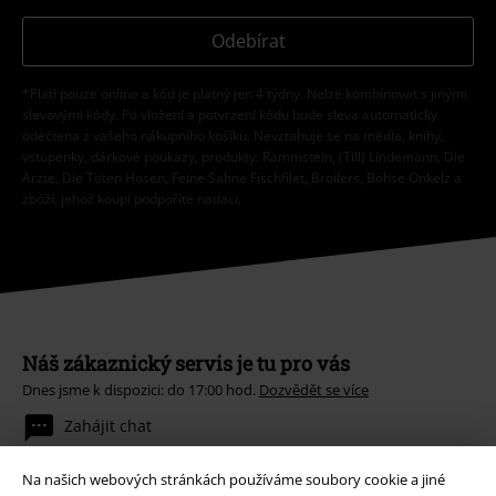
Odebírat
*Platí pouze online a kód je platný jen 4 týdny. Nelze kombinovat s jinými
slevovými kódy. Po vložení a potvrzení kódu bude sleva automaticky
odečtena z vašeho nákupního košíku. Nevztahuje se na média, knihy,
vstupenky, dárkové poukazy, produkty: Rammstein, (Till) Lindemann, Die
Ärzte, Die Toten Hosen, Feine Sahne Fischfilet, Broilers, Böhse Onkelz a
zboží, jehož koupí podpoříte nadaci.
Náš zákaznický servis je tu pro vás
Dnes jsme k dispozici: do 17:00 hod.
Dozvědět se více
Zahájit chat
Na našich webových stránkách používáme soubory cookie a jiné