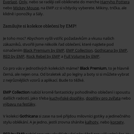
Everlast
,
Only
, nebo se raději celí obléknete do merche
Harryho Pottera
nebo
Mickey Mouse
, na EMP.cz si vždycky vyberete. Mikiny, trička, ale
klidně i ponožky a šály.
Zamilujte si kolekce oblečení by EMP!
Je toho moc? Abychom vyšli vstříc požadavkům a vkusu našich
zákazníků, stvořili jsme několik řad oblečení, které najdete pod
označením
Black Premium by EMP
,
EMP Collection
,
Gothicana by EMP
,
RED by EMP
,
Rock Rebel by EMP
a
Full Volume by EMP
.
Co pro vás v jednotlivých kolekcích máme?
Black Premium
, to je hlavně
černá, ale nejen ona. Od braletek až po legíny a boty si si můžete vybrat
z nejrůznějších vzorů a aplikací. Bude to těžké.
EMP Collection
nabízí kromě fantasticky pohodlného oblečení i spoustu
dalších radostí, jako třeba
kuchyňské doplňky
,
doplňky pro zvířata
nebo
výbavu na fesťáky
.
V kolekci
Gothicana
si zase na své přijdou milovníci gotiky a jedinečného
stylu oblékání. A je jedno, jestli zrovna sháníte
kalhoty
, nebo
korzety
.
RED by EMP
nabízí spoustu skvělých věcí převážně pro váš volný čas. Vy