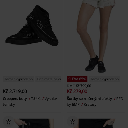
Téměř vyprodáno
Odnímatelné části
SLEVA 65%
Téměř vyprodáno
DMC
Kč 799,00
Kč 2.719,00
Kč 279,00
Creepers boty
T.U.K.
Vysoké
Šortky se zničenými efekty
RED
tenisky
by EMP
Kraťasy