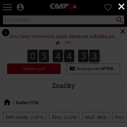
×
EMP
0
-
Hudba,
Vyhled
Katalog
TV
vyhledávání
filmy
&
Je to tady! Afterwork Deals: blesková nabídka jen do půlnoci!
seriály,
-15%
Merch
pro
0
3
4
4
3
2
0
3
4
4
3
2
3
hráče,
Alternativní
móda
Získejte nyní!
Zkopírujte kód
AFTERWORK
Značky
Značky (7776)
EMP značky
(1.877)
Ženy
(2.279)
Muži
(854)
Pro d