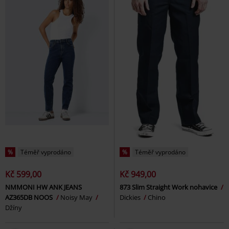
%
Téměř vyprodáno
%
Téměř vyprodáno
Kč 599,00
Kč 949,00
NMMONI HW ANK JEANS
873 Slim Straight Work nohavice
AZ365DB NOOS
Noisy May
Dickies
Chino
Džíny