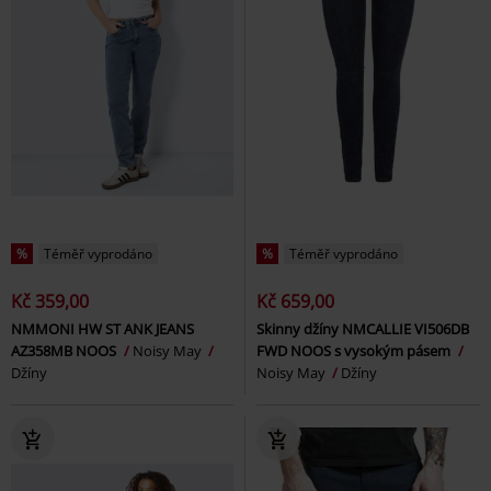
%
Téměř vyprodáno
%
Téměř vyprodáno
Kč 359,00
Kč 659,00
NMMONI HW ST ANK JEANS
Skinny džíny NMCALLIE VI506DB
AZ358MB NOOS
Noisy May
FWD NOOS s vysokým pásem
Džíny
Noisy May
Džíny