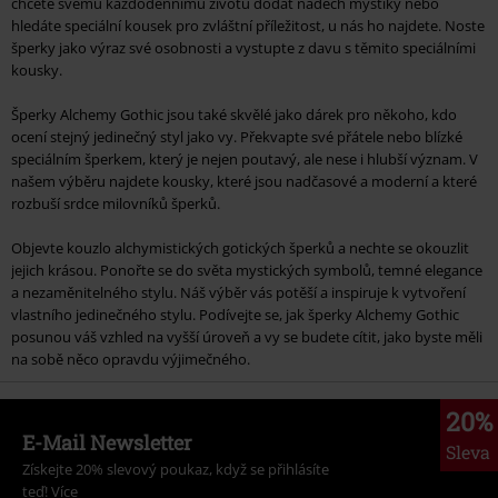
chcete svému každodennímu životu dodat nádech mystiky nebo
hledáte speciální kousek pro zvláštní příležitost, u nás ho najdete. Noste
šperky jako výraz své osobnosti a vystupte z davu s těmito speciálními
kousky.
Šperky Alchemy Gothic jsou také skvělé jako dárek pro někoho, kdo
ocení stejný jedinečný styl jako vy. Překvapte své přátele nebo blízké
speciálním šperkem, který je nejen poutavý, ale nese i hlubší význam. V
našem výběru najdete kousky, které jsou nadčasové a moderní a které
rozbuší srdce milovníků šperků.
Objevte kouzlo alchymistických gotických šperků a nechte se okouzlit
jejich krásou. Ponořte se do světa mystických symbolů, temné elegance
a nezaměnitelného stylu. Náš výběr vás potěší a inspiruje k vytvoření
vlastního jedinečného stylu. Podívejte se, jak šperky Alchemy Gothic
posunou váš vzhled na vyšší úroveň a vy se budete cítit, jako byste měli
na sobě něco opravdu výjimečného.
20%
E-Mail Newsletter
Sleva
Získejte 20% slevový poukaz, když se přihlásíte
teď!
Více