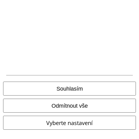
Balíkovna
Balík Do ruky
EMP aplikaci
Stáhněte si novou EMP aplikaci zdarma a využijte všechny nové
funkce a výhody!
Souhlasím
A Warner Music Group Company
Odmítnout vše
Vyberte nastavení