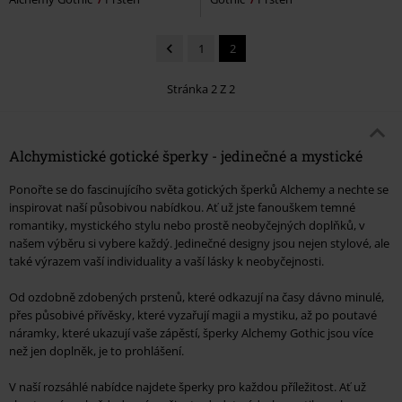
1
2
Stránka 2 Z 2
Alchymistické gotické šperky - jedinečné a mystické
Ponořte se do fascinujícího světa gotických šperků Alchemy a nechte se
inspirovat naší působivou nabídkou. Ať už jste fanouškem temné
romantiky, mystického stylu nebo prostě neobyčejných doplňků, v
našem výběru si vybere každý. Jedinečné designy jsou nejen stylové, ale
také výrazem vaší individuality a vaší lásky k neobyčejnosti.
Od ozdobně zdobených prstenů, které odkazují na časy dávno minulé,
přes působivé přívěsky, které vyzařují magii a mystiku, až po poutavé
náramky, které ukazují vaše zápěstí, šperky Alchemy Gothic jsou více
než jen doplněk, je to prohlášení.
V naší rozsáhlé nabídce najdete šperky pro každou příležitost. Ať už