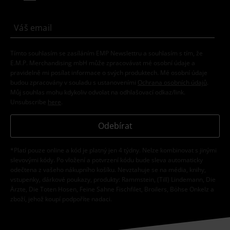
Tímto souhlasím se zasíláním EMP Newslettru a souhlasím s tím, že
E.M.P. Merchandising mbH může zpracovávat mé osobní údaje a
pravidelně mi posílat informace o svých produktech. Mé osobní údaje
budou zpracovány v souladu s ustanoveními
Ochrana osobních údajů
.
Můj souhlas mohu kdykoliv odvolat na odhlašovací odkaz/link.
Unsubscribe
here
.
Odebírat
*Platí pouze online a kód je platný jen 4 týdny. Nelze kombinovat s jinými
slevovými kódy. Po vložení a potvrzení kódu bude sleva automaticky
odečtena z vašeho nákupního košíku. Nevztahuje se na média, knihy,
vstupenky, dárkové poukazy, produkty: Rammstein, (Till) Lindemann, Die
Ärzte, Die Toten Hosen, Feine Sahne Fischfilet, Broilers, Böhse Onkelz a
zboží, jehož koupí podpoříte nadaci.