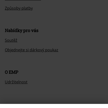
Způsoby platby
Nabídky pro vás
Soutěž
Objednejte si dárkový poukaz
O EMP
Udržitelnost