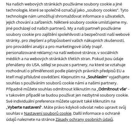
Na našich webových stránkách používáme soubory cookie a jiné
technologie, které se společně označují jako „soubory cookies“. Tyto
technologie nám umožňují shromažďovat informace o uživatelích,
jejich chování a zařízeních. Některé soubory cookie umísťujeme my,
Staňte se součástí komunity!
jiné pocházejí od našich partnerů. My a naši partneři používáme
soubory cookie pro zajištění spolehlivosti a bezpečnosti naší webové
stránky, pro zlepšení a přizpůsobení vašich nákupních zkušeností,
pro provádění analýz a pro marketingové účely (např.
personalizované reklamy) na naší webové stránce, v sociálních
médiích a na webových stránkách třetích stran. Pokud jsou údaje
přenášeny do USA, sdílejí se pouze s partnery, na které se vztahuje
rozhodnutí o přiměřenosti podle platných právních předpisů EU a
kteří mají příslušné osvědčení. Klepnutím na „
Souhlasím
“ vyjadřujete
souhlas s používáním souborů cookie námi a našimi partnery.
Případně můžete souhlas odmítnout kliknutím na „
Odmítnout vše
“ -
Způsoby platby
v takovém případě se budou používat jen nezbytné soubory cookie.
Své individuální preference můžete upravit také kliknutím na
„
Vyberte nastavení
“. Máte právo kdykoli odvolat nebo upravit svůj
Bankovní převod
Platba na dobírku
souhlas v
Nastavení souborů cookie
. Další informace o ochraně
údajů naleznete na stránce
Zásady ochrany osobních údajů
.
Doprava