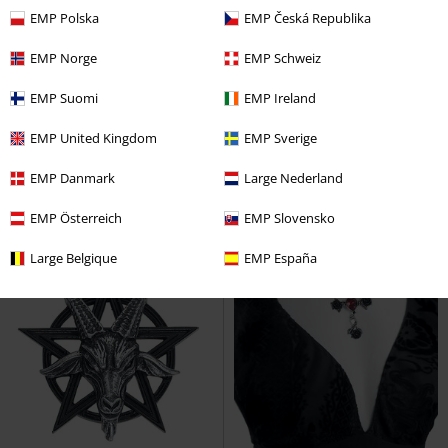
EMP Polska
EMP Česká Republika
Kč 1.249,00
Kč 789,00
EMP Norge
EMP Schweiz
Draconic Tryst
Alchemy Gothic
Khthonis
Alchemy Gothic
Náhrdelník
Napichovací náušnice
EMP Suomi
EMP Ireland
EMP United Kingdom
EMP Sverige
EMP Danmark
Large Nederland
EMP Österreich
EMP Slovensko
Large Belgique
EMP España