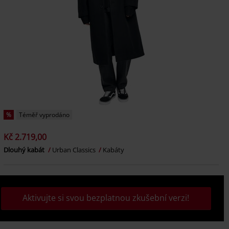
%
Téměř vyprodáno
Kč 2.719,00
Dlouhý kabát
Urban Classics
Kabáty
Aktivujte si svou bezplatnou zkušební verzi!