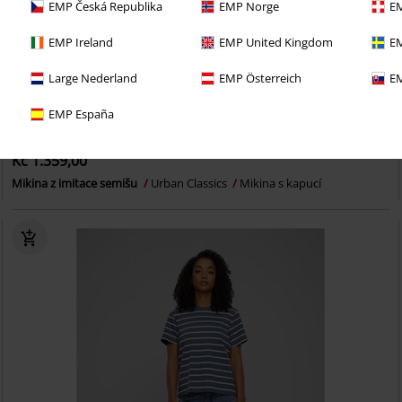
EMP Česká Republika
EMP Norge
EM
EMP Ireland
EMP United Kingdom
EM
Large Nederland
EMP Österreich
EM
EMP España
Téměř vyprodáno
Kč 1.359,00
Mikina z imitace semišu
Urban Classics
Mikina s kapucí