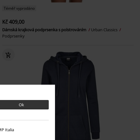
Téměř vyprodáno
Kč 409,00
Dámská krajková podprsenka s polstrováním
Urban Classics
Podprsenky
Ok
P Italia