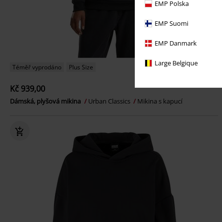
EMP Polska
EMP Suomi
EMP Danmark
Large Belgique
Téměř vyprodáno
Plus Size
Kč 939,00
Dámská, plyšová mikina
Urban Classics
Mikina s kapucí