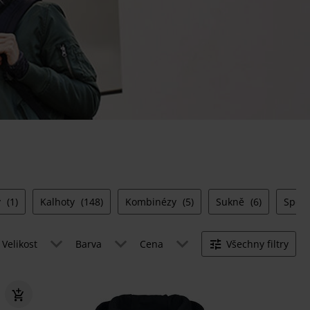
y
(1)
Kalhoty
(148)
Kombinézy
(5)
Sukně
(6)
Spod
Velikost
Barva
Cena
Všechny filtry