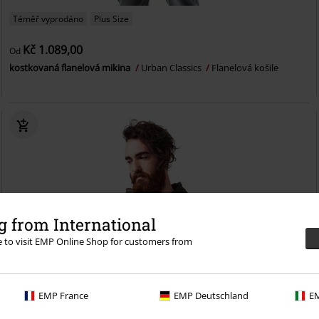
Téměř vyprodáno
Plus Size
Kč 1.089,00
Od
kostkovaná flanelová mikina
Urban Classics
Flanelová košile
 from International
re to visit EMP Online Shop for customers from
EMP France
EMP Deutschland
EM