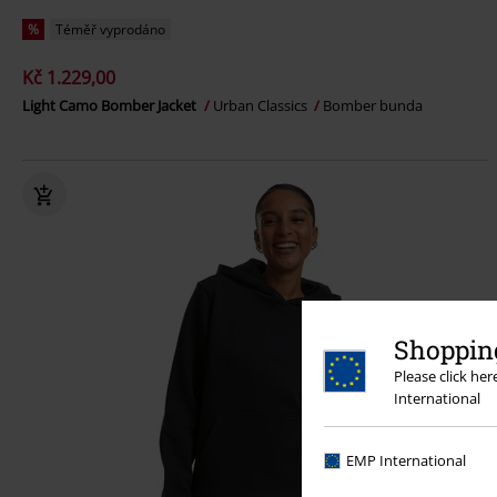
%
Téměř vyprodáno
Kč 1.229,00
Light Camo Bomber Jacket
Urban Classics
Bomber bunda
Shopping
Please click he
International
EMP International