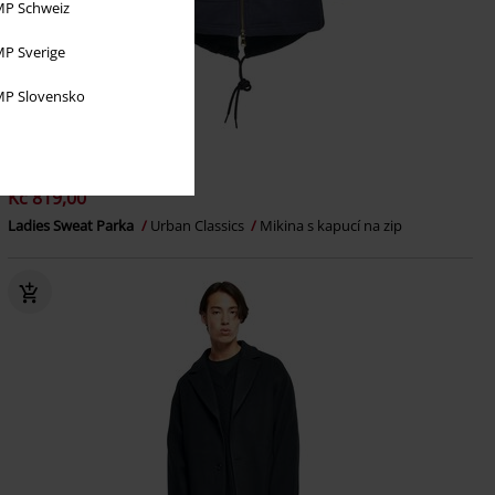
P Schweiz
P Sverige
P Slovensko
%
Téměř vyprodáno
Kč 819,00
Ladies Sweat Parka
Urban Classics
Mikina s kapucí na zip