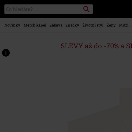
Přejít k
Vyhledávání
Katalog
hlavnímu
vyhledávání
obsahu
Novinky
Merch kapel
Zábava
Značky
Životní styl
Ženy
Muži
SLEVY až do -70% a 