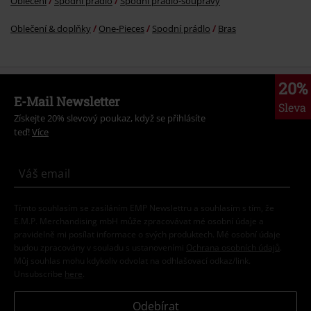
Oblečení & doplňky
One-Pieces
Spodní prádlo
Bras
20%
E-Mail Newsletter
Sleva
Získejte 20% slevový poukaz, když se přihlásíte
teď!
Více
Tímto souhlasím se zasíláním EMP Newslettru a souhlasím s tím, že
E.M.P. Merchandising mbH může zpracovávat mé osobní údaje a
pravidelně mi posílat informace o svých produktech. Mé osobní údaje
budou zpracovány v souladu s ustanoveními
Ochrana osobních údajů
.
Můj souhlas mohu kdykoliv odvolat na odhlašovací odkaz/link.
Unsubscribe
here
.
Odebírat