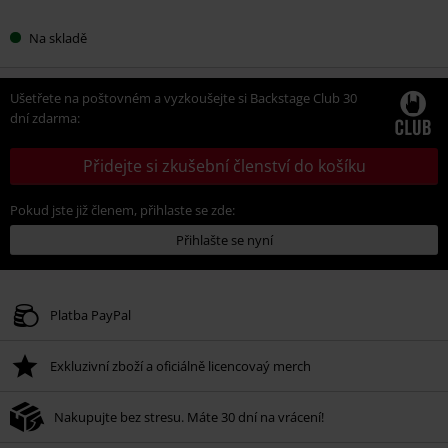
Na skladě
Ušetřete na poštovném a vyzkoušejte si Backstage Club 30
dní zdarma:
Přidejte si zkušební členství do košíku
Pokud jste již členem, přihlaste se zde:
Přihlašte se nyní
Platba PayPal
Exkluzivní zboží a oficiálně licencovaý merch
Nakupujte bez stresu. Máte 30 dní na vrácení!