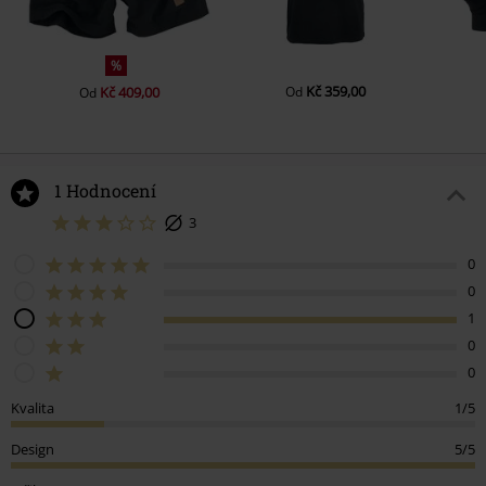
%
Kč 359,00
Kč 409,00
Od
Od
1 Hodnocení
3
0
0
1
0
0
Kvalita
1/5
Design
5/5
Střih
5/5