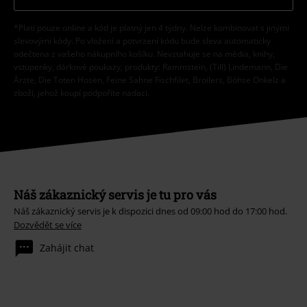
*Platí pouze online a kód je platný jen 4 týdny. Nelze kombinovat s jinými
slevovými kódy. Po vložení a potvrzení kódu bude sleva automaticky
odečtena z vašeho nákupního košíku. Nevztahuje se na média, knihy,
vstupenky, dárkové poukazy, produkty: Rammstein, (Till) Lindemann, Die
Ärzte, Die Toten Hosen, Feine Sahne Fischfilet, Broilers, Böhse Onkelz a
zboží, jehož koupí podpoříte nadaci.
Náš zákaznický servis je tu pro vás
Náš zákaznický servis je k dispozici dnes od 09:00 hod do 17:00 hod.
Dozvědět se více
Zahájit chat
Zákaznícky servis