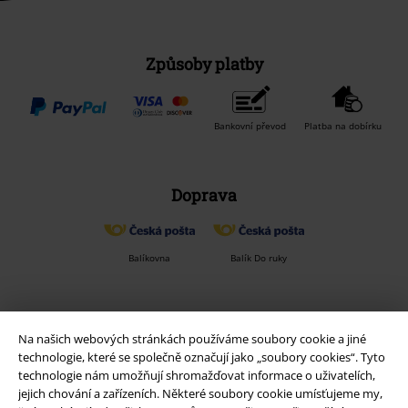
Způsoby platby
Bankovní převod
Platba na dobírku
Doprava
Balíkovna
Balík Do ruky
EMP aplikaci
Na našich webových stránkách používáme soubory cookie a jiné
Stáhněte si novou EMP aplikaci zdarma a využijte všechny nové
technologie, které se společně označují jako „soubory cookies“. Tyto
funkce a výhody!
technologie nám umožňují shromažďovat informace o uživatelích,
jejich chování a zařízeních. Některé soubory cookie umísťujeme my,