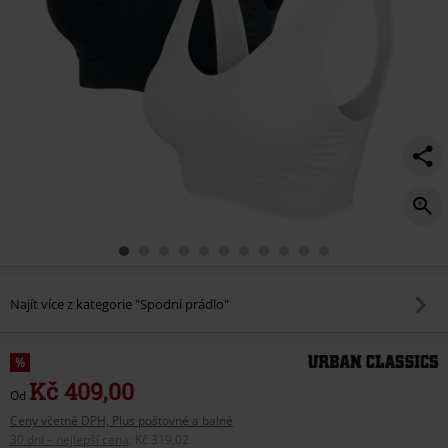
Najít více z kategorie "Spodní prádlo"
%
Kč 409,00
Od
Ceny včetně DPH, Plus poštovné a balné
30 dní – nejlepší cena
:
Kč 319,02