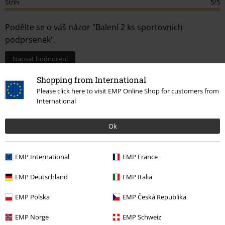
Podělte se o váš názor "Balení 2 ks sportovních
podprsenek".
Napsat hodnocení
How do reviews work?
Shopping from International
Třídit podle
Datum
Nápomocný
Please click here to visit EMP Online Shop for customers from
International
Ok
Lada N.
5 Hodnocení
Publikováno: Pondělí, 04.04.2022
EMP International
EMP France
Výška postavy v metrech: 1,77
EMP Deutschland
EMP Italia
Zakoupena velikost: XL
Znovu si nejsem jistá, jestli bych koupila..
EMP Polska
EMP Česká Republika
Podprsenky by byly naprosto skvělé, kdyby se nestalo to, že po
EMP Norge
EMP Schweiz
prvním vyprání ( na 30 stupňů a v síťce na praní pro spodní prádlo)