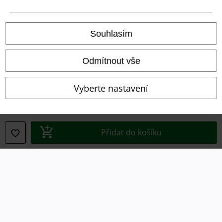
Ochrana osobních údajů
Souhlasím
Likvidace odpadu a ochrana životního prostředí
Odmítnout vše
Prohlášení o shodě
Informace o přístupnosti
Vyberte nastavení
Nastavení souborů cookie
Odstoupení od smlouvy
Přidat do košíku
Všechny ceny jsou včetně DPH, bez
poštovného a balného
© 1986-2026 EMP Merchandising
Naše online obchody