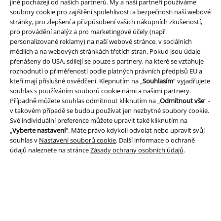
jiné pocházejí od našich partnerů. My a naši partneři používáme
soubory cookie pro zajištění spolehlivosti a bezpečnosti naší webové
stránky, pro zlepšení a přizpůsobení vašich nákupních zkušeností,
pro provádění analýz a pro marketingové účely (např.
A Warner Music Group Company
personalizované reklamy) na naší webové stránce, v sociálních
médiích a na webových stránkách třetích stran. Pokud jsou údaje
přenášeny do USA, sdílejí se pouze s partnery, na které se vztahuje
rozhodnutí o přiměřenosti podle platných právních předpisů EU a
kteří mají příslušné osvědčení. Klepnutím na „
Souhlasím
“ vyjadřujete
souhlas s používáním souborů cookie námi a našimi partnery.
Případně můžete souhlas odmítnout kliknutím na „
Odmítnout vše
“ -
v takovém případě se budou používat jen nezbytné soubory cookie.
Své individuální preference můžete upravit také kliknutím na
„
Vyberte nastavení
“. Máte právo kdykoli odvolat nebo upravit svůj
souhlas v
Nastavení souborů cookie
. Další informace o ochraně
údajů naleznete na stránce
Zásady ochrany osobních údajů
.
Právní informace
Podmínky
Prohlášení