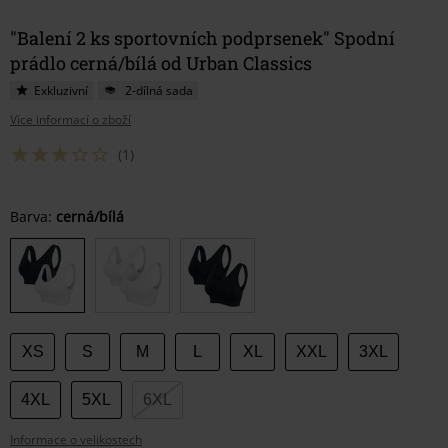
"Balení 2 ks sportovních podprsenek" Spodní
prádlo cerná/bílá od Urban Classics
Exkluzivní
2-dílná sada
Více informací o zboží
(1)
Vyberte
Barva:
cerná/bílá
si
velikost
XS
S
M
L
XL
XXL
3XL
4XL
5XL
6XL
Informace o velikostech