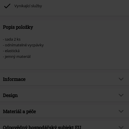
Vynikající služby
Popis položky
- sada 2 ks
- odnímatelné vycpávky
- elastická
- jemný materiál
Informace
Zboží č.
381771
Design
Název
Balení 2 ks sportovních
podprsenek
Typ výrobku
Spodní prádlo
Materiál a péče
Brand
Urban Classics
Vzor
běžný
Vrchní materiál
90% nylon, 10% elastan
Exkluzivně
Ano
Vytištěno
Odpovědný hospodářský subjekt EU
Ne