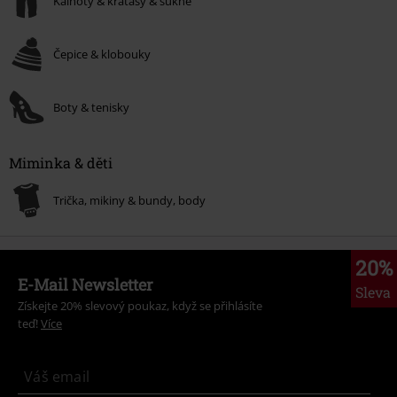
Kalhoty & kraťasy & sukně
Muži
Ženy
Čepice & klobouky
Info o starostlivosti
Boty & tenisky
Informace o materiálu
Manipulace se skvrny
Miminka & děti
Trička, mikiny & bundy, body
20%
E-Mail Newsletter
Sleva
Získejte 20% slevový poukaz, když se přihlásíte
teď!
Více