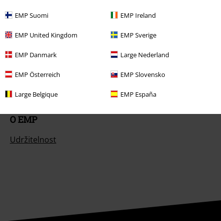
EMP Suomi
EMP Ireland
Nabídky pro vás
EMP United Kingdom
EMP Sverige
Soutěž
EMP Danmark
Large Nederland
Objednejte si dárkový poukaz
EMP Österreich
EMP Slovensko
Large Belgique
EMP España
O EMP
Udržitelnost