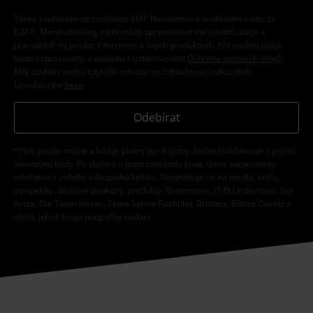
Tímto souhlasím se zasíláním EMP Newslettru a souhlasím s tím, že
E.M.P. Merchandising mbH může zpracovávat mé osobní údaje a
pravidelně mi posílat informace o svých produktech. Mé osobní údaje
budou zpracovány v souladu s ustanoveními
Ochrana osobních údajů
.
Můj souhlas mohu kdykoliv odvolat na odhlašovací odkaz/link.
Unsubscribe
here
.
Odebírat
*Platí pouze online a kód je platný jen 4 týdny. Nelze kombinovat s jinými
slevovými kódy. Po vložení a potvrzení kódu bude sleva automaticky
odečtena z vašeho nákupního košíku. Nevztahuje se na média, knihy,
vstupenky, dárkové poukazy, produkty: Rammstein, (Till) Lindemann, Die
Ärzte, Die Toten Hosen, Feine Sahne Fischfilet, Broilers, Böhse Onkelz a
zboží, jehož koupí podpoříte nadaci.