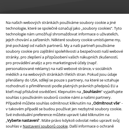
Na našich webových stránkách používáme soubory cookie a jiné
Právní informace
technologie, které se společně označují jako „soubory cookies“. Tyto
technologie nám umožňují shromažďovat informace o uživatelích,
Podmínky
jejich chování a zařízeních. Některé soubory cookie umísťujeme my,
jiné pocházejí od našich partnerů. My a naši partneři používáme
Prohlášení
soubory cookie pro zajištění spolehlivosti a bezpečnosti naší webové
stránky, pro zlepšení a přizpůsobení vašich nákupních zkušeností,
pro provádění analýz a pro marketingové účely (např.
Ochrana osobních údajů
personalizované reklamy) na naší webové stránce, v sociálních
médiích a na webových stránkách třetích stran. Pokud jsou údaje
Likvidace odpadu a ochrana životního prostředí
přenášeny do USA, sdílejí se pouze s partnery, na které se vztahuje
rozhodnutí o přiměřenosti podle platných právních předpisů EU a
Prohlášení o shodě
kteří mají příslušné osvědčení. Klepnutím na „
Souhlasím
“ vyjadřujete
souhlas s používáním souborů cookie námi a našimi partnery.
Informace o přístupnosti
Případně můžete souhlas odmítnout kliknutím na „
Odmítnout vše
“ -
v takovém případě se budou používat jen nezbytné soubory cookie.
Své individuální preference můžete upravit také kliknutím na
Nastavení souborů cookie
„
Vyberte nastavení
“. Máte právo kdykoli odvolat nebo upravit svůj
souhlas v
Nastavení souborů cookie
. Další informace o ochraně