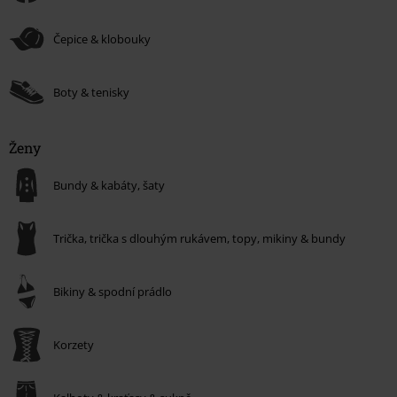
Ženy
Bundy, kabáty, šaty
Čepice & klobouky
Trička, trička s dlouhým rukávem, topy, mikiny & bundy
Boty & tenisky
Bikiny & spodní prádlo
Ženy
Korzety
Bundy & kabáty, šaty
Kalhoty & kraťasy & sukně
Čepice, klobouky
Trička, trička s dlouhým rukávem, topy, mikiny & bundy
Dámské boty, tenisky
Bikiny & spodní prádlo
Miminka & děti
Trička, mikiny & bundy, body
Korzety
Kalhoty