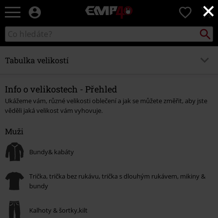
×
EMP
0
-
Hudba,
Vyhled
Katalog
TV
vyhledávání
filmy
&
Tabulka velikostí
seriály,
Merch
Přehled
pro
Info o velikostech - Přehled
hráče,
Ukážeme vám, různé velikosti oblečení a jak se můžete změřit, aby jste
Muži
Alternativní
věděli jaká velikost vám vyhovuje.
móda
Bundy, kabáty
Muži
Trička, trička bez rukávu, trička s dlouhým rukávem, mikiny & bundy
Bundy& kabáty
Kalhoty, šortky,kilt
Trička, trička bez rukávu, trička s dlouhým rukávem, mikiny &
Čepice, klobouky
bundy
Boty, tenisky
Kalhoty & šortky,kilt