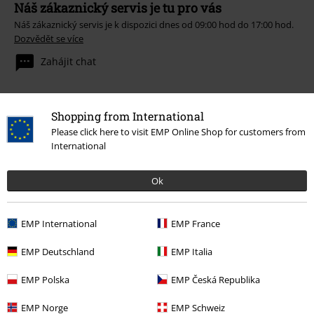
Náš zákaznický servis je tu pro vás
Náš zákaznický servis je k dispozici dnes od 09:00 hod do 17:00 hod.
Dozvědět se více
Zahájit chat
Shopping from International
Zákaznícky servis
Please click here to visit EMP Online Shop for customers from
International
Pomoc / FAQ
Ok
Podmínky vracení zboží
Vrácení zboží
EMP International
EMP France
Všeobecné informace o velikostech
EMP Deutschland
EMP Italia
Zrušit členství v BSC
EMP Polska
EMP Česká Republika
Způsoby platby
EMP Norge
EMP Schweiz