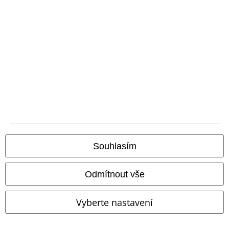
SLEVA 26%
Exkluzivní
%
Exkluzivní
DMC
Kč 999,00
Kč 739,00
Kč 655,00
Socially distant
Wednesday
I don’t do tears
Wednesday
Souhlasím
Tričko s dlouhým rukávem
Tričko s dlouhým rukávem
Odmítnout vše
Vyberte nastavení