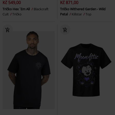
Kč 549,00
Kč 871,00
Tričko Hex ´Em All
Blackcraft
Tričko Withered Garden - Wild
Cult
Tričko
Petal
Killstar
Top