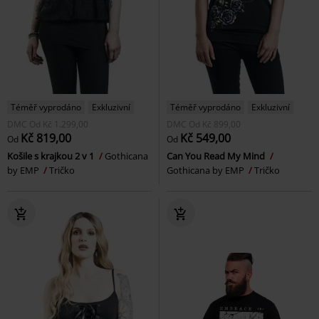
Téměř vyprodáno
Exkluzivní
Téměř vyprodáno
Exkluzivní
DMC
Od
Kč 1.299,00
DMC
Od
Kč 899,00
Kč 819,00
Kč 549,00
Od
Od
Košile s krajkou 2 v 1
Gothicana
Can You Read My Mind
by EMP
Tričko
Gothicana by EMP
Tričko