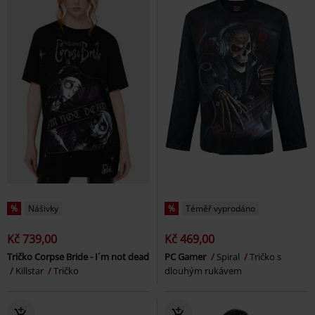
%
Nášivky
%
Téměř vyprodáno
Kč 739,00
Kč 469,00
Tričko Corpse Bride - I´m not dead
PC Gamer
Spiral
Tričko s
Killstar
Tričko
dlouhým rukávem