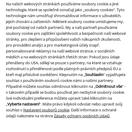
Na našich webových stránkách používáme soubory cookie a jiné
technologie, které se společně označují jako „soubory cookies“. Tyto
technologie nám umožňují shromažďovat informace o uživatelích,
jejich chování a zařízeních. Některé soubory cookie umísťujeme my,
jiné pocházejí od našich partnerů. My a naši partneři používáme
soubory cookie pro zajištění spolehlivosti a bezpečnosti naší webové
stránky, pro zlepšení a přizpůsobení vašich nákupních zkušeností,
%
Exkluzivní
%
Téměř vyprodáno
pro provádění analýz a pro marketingové účely (např.
personalizované reklamy) na naší webové stránce, v sociálních
Kč 223,00
Kč 549,00
médiích a na webových stránkách třetích stran. Pokud jsou údaje
přenášeny do USA, sdílejí se pouze s partnery, na které se vztahuje
Gothicana by EMP
Gothicana by
Dívčí tričko Duality
Blackcraft
rozhodnutí o přiměřenosti podle platných právních předpisů EU a
EMP
Tričko
Cult
Tričko
kteří mají příslušné osvědčení. Klepnutím na „
Souhlasím
“ vyjadřujete
souhlas s používáním souborů cookie námi a našimi partnery.
Případně můžete souhlas odmítnout kliknutím na „
Odmítnout vše
“ -
v takovém případě se budou používat jen nezbytné soubory cookie.
Své individuální preference můžete upravit také kliknutím na
„
Vyberte nastavení
“. Máte právo kdykoli odvolat nebo upravit svůj
souhlas v
Nastavení souborů cookie
. Další informace o ochraně
údajů naleznete na stránce
Zásady ochrany osobních údajů
.