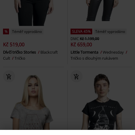
%
Téměř vyprodáno
SLEVA 45%
Téměř vyprodáno
DMC
Kč 1.199,00
Kč 519,00
Kč 659,00
Dívčí tričko Stories
Blackcraft
Little Tormenta
Wednesday
Cult
Tričko
Tričko s dlouhým rukávem