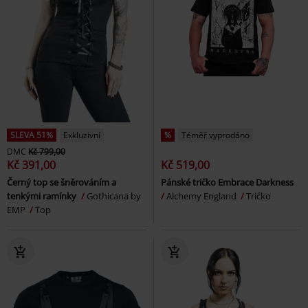
SLEVA 51%
Exkluzivní
%
Téměř vyprodáno
DMC
Kč 799,00
Kč 391,00
Kč 519,00
Černý top se šněrováním a
Pánské tričko Embrace Darkness
tenkými ramínky
Gothicana by
Alchemy England
Tričko
EMP
Top