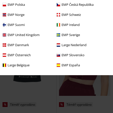
Mystic Cat
Jawbreaker
Top
Crawler
Pinku Kult
Tričko
EMP Polska
EMP Česká Republika
EMP Norge
EMP Schweiz
EMP Suomi
EMP Ireland
EMP United Kingdom
EMP Sverige
EMP Danmark
Large Nederland
EMP Österreich
EMP Slovensko
Large Belgique
EMP España
%
Téměř vyprodáno
%
Téměř vyprodáno