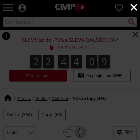
×
EMP
0
-
Hudba,
Vyhled
Katalog
TV
vyhledávání
filmy
&
SLEVY až do -70% a SLEVA DALŠÍCH 15%*
seriály,
HAPPY WEEKEND
Merch
pro
2
2
4
4
0
7
7
2
2
4
4
0
6
6
1
8
hráče,
Alternativní
móda
Získejte nyní!
Zkopírujte kód
WEEKEND
Témata
Gotika
Oblečení
Trička a topy (448)
Trička
(366)
Topy
(66)
Filtr