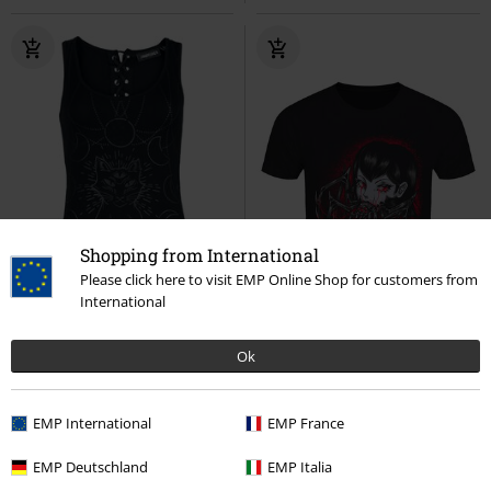
Shopping from International
Please click here to visit EMP Online Shop for customers from
International
Ok
EMP International
EMP France
%
Téměř vyprodáno
%
Téměř vyprodáno
EMP Deutschland
EMP Italia
Kč 655,00
Kč 409,00