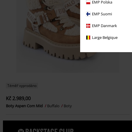
EMP Polska
EMP Suomi
EMP Danmark
Large Belgique
Téměř vyprodáno
Kč 2.989,00
Boty Aspen Com Mid
Buffalo
Boty