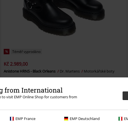
%
Téměř vyprodáno
Kč 2.989,00
Anistone HRNS - Black Orleans
Dr. Martens
Motorkářské boty
 from International
re to visit EMP Online Shop for customers from
EMP France
EMP Deutschland
EM