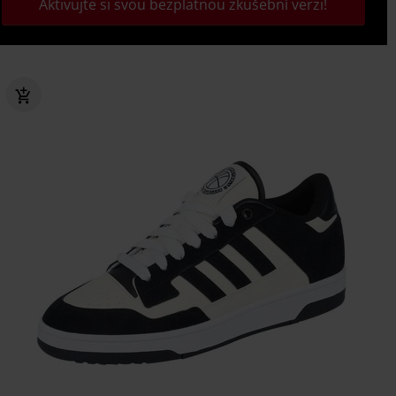
Aktivujte si svou bezplatnou zkušební verzi!