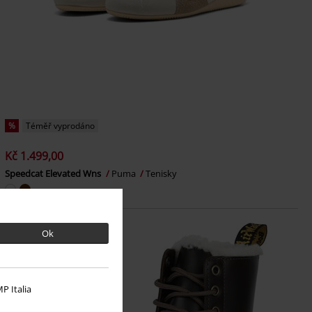
%
Téměř vyprodáno
Kč 1.499,00
Speedcat Elevated Wns
Puma
Tenisky
Ok
P Italia