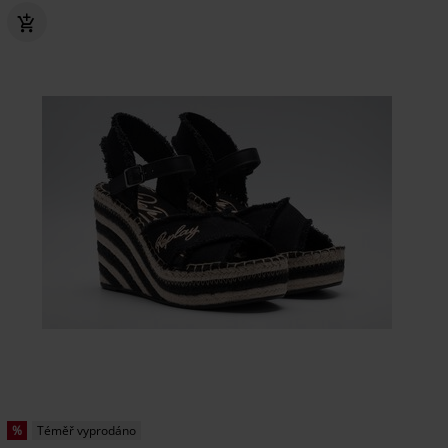
%
Téměř vyprodáno