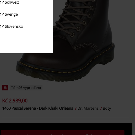
P Schweiz
P Sverige
P Slovensko
%
Téměř vyprodáno
Kč 2.989,00
1460 Pascal Serena - Dark Khaki Orleans
Dr. Martens
Boty