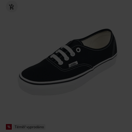
%
Téměř vyprodáno