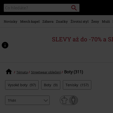
Přejít k
Vyhledávání
Katalog
hlavnímu
vyhledávání
obsahu
Novinky
Merch kapel
Zábava
Značky
Životní styl
Ženy
Muži
SLEVY až do -70% a 
Boty (311)
Témata
Streetwear oblečení
Vysoké boty
(97)
Boty
(9)
Tenisky
(157)