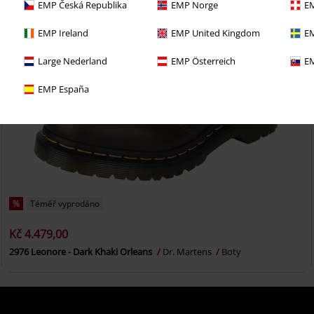
EMP Česká Republika
EMP Norge
EM
EMP Ireland
EMP United Kingdom
EM
Large Nederland
EMP Österreich
EM
EMP España
%
Téměř vyprodáno
Kč 4.479,00
2976 Leonore - Dark Khaki Orleans
Dr. Martens
Boty