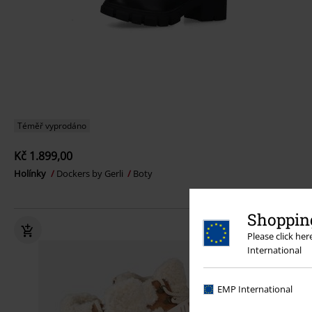
Téměř vyprodáno
Kč 1.899,00
Holínky
Dockers by Gerli
Boty
Shopping
Please click he
International
EMP International