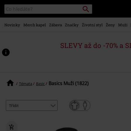
Přejít k
Vyhledávání
Katalog
hlavnímu
vyhledávání
obsahu
Novinky
Merch kapel
Zábava
Značky
Životní styl
Ženy
Muži
SLEVY až do -70% a 
Basics Muži (1822)
Témata
Basic