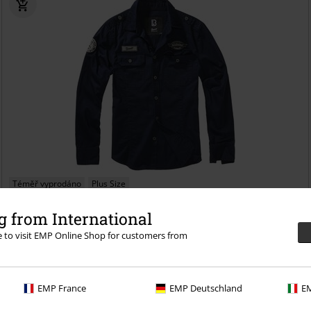
Téměř vyprodáno
Plus Size
Kč 1.359,00
 from International
Košile s dlouhými rukávy Luis
Brandit
Dlouhý rukáv
re to visit EMP Online Shop for customers from
EMP France
EMP Deutschland
EM