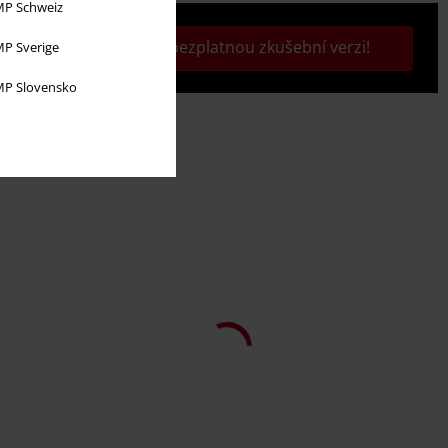
P Schweiz
Aktivujte si svou bezplatnou zkušební verzi!
P Sverige
P Slovensko
%
Téměř vyprodáno