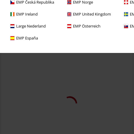
EMP Česká Republika
EMP Norge
EM
i 30denní zkušební verzi našeho BACKSTAGE CLUB
EMP Ireland
EMP United Kingdom
EM
Large Nederland
EMP Österreich
EM
EMP España
%
Téměř vyprodáno