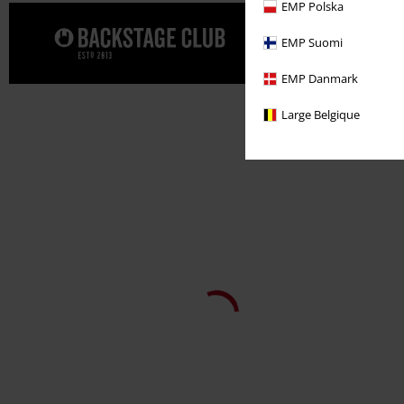
EMP Polska
Dopřejte s
EMP Suomi
EMP Danmark
Large Belgique
Téměř vyprodáno
Exkluzivní
DMC
Kč 799,00