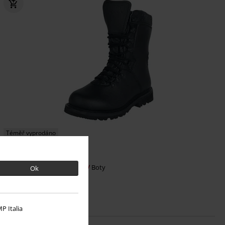
Téměř vyprodáno
Kč 2.449,00
Boty BW Combat
Brandit
Boty
Ok
P Italia