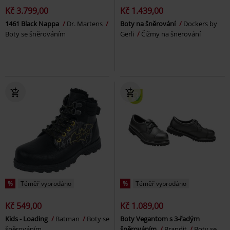
Kč 3.799,00
Kč 1.439,00
1461 Black Nappa
Dr. Martens
Boty na šněrování
Dockers by
Boty se šněrováním
Gerli
Čižmy na šnerování
%
Téměř vyprodáno
%
Téměř vyprodáno
Kč 549,00
Kč 1.089,00
Kids - Loading
Batman
Boty se
Boty Vegantom s 3-řadým
šněrováním
šněrováním
Brandit
Boty se