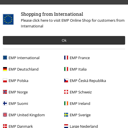
Shopping from International
20%
Please click here to visit EMP Online Shop for customers from
E-Mail Newsletter
International
Sleva
Získejte 20% slevový poukaz, když se přihlásíte
teď!
Více
Ok
EMP International
EMP France
Tímto souhlasím se zasíláním EMP Newslettru a souhlasím s tím, že
EMP Deutschland
EMP Italia
E.M.P. Merchandising mbH může zpracovávat mé osobní údaje a
pravidelně mi posílat informace o svých produktech. Mé osobní údaje
EMP Polska
EMP Česká Republika
budou zpracovány v souladu s ustanoveními
Ochrana osobních údajů
.
Můj souhlas mohu kdykoliv odvolat na odhlašovací odkaz/link.
EMP Norge
EMP Schweiz
Unsubscribe
here
.
EMP Suomi
EMP Ireland
Odebírat
EMP United Kingdom
EMP Sverige
*Platí pouze online a kód je platný jen 4 týdny. Nelze kombinovat s jinými
EMP Danmark
Large Nederland