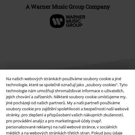
A Warner Music Group Company
Na našich webových stránkách používáme soubory cookie a jiné
technologie, které se společně označují jako „soubory cookies“. Tyto
technologie nám umožňují shromažďovat informace o uživatelích,
Právní informace
jejich chování a zařízeních. Některé soubory cookie umísťujeme my,
jiné pocházejí od našich partnerů. My a naši partneři používáme
Podmínky
soubory cookie pro zajištění spolehlivosti a bezpečnosti naší webové
stránky, pro zlepšení a přizpůsobení vašich nákupních zkušeností,
Prohlášení
pro provádění analýz a pro marketingové účely (např.
personalizované reklamy) na naší webové stránce, v sociálních
Ochrana osobních údajů
médiích a na webových stránkách třetích stran. Pokud jsou údaje