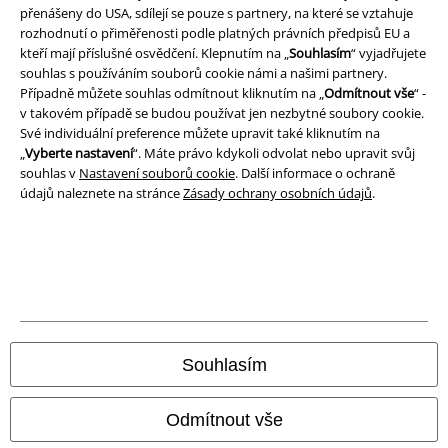
přenášeny do USA, sdílejí se pouze s partnery, na které se vztahuje
rozhodnutí o přiměřenosti podle platných právních předpisů EU a
Likvidace odpadu a ochrana životního prostředí
kteří mají příslušné osvědčení. Klepnutím na „
Souhlasím
“ vyjadřujete
souhlas s používáním souborů cookie námi a našimi partnery.
Prohlášení o shodě
Případně můžete souhlas odmítnout kliknutím na „
Odmítnout vše
“ -
v takovém případě se budou používat jen nezbytné soubory cookie.
Informace o přístupnosti
Své individuální preference můžete upravit také kliknutím na
„
Vyberte nastavení
“. Máte právo kdykoli odvolat nebo upravit svůj
Nastavení souborů cookie
souhlas v
Nastavení souborů cookie
. Další informace o ochraně
údajů naleznete na stránce
Zásady ochrany osobních údajů
.
Odstoupení od smlouvy
Všechny ceny jsou včetně DPH, bez
poštovného a balného
© 1986-2026 EMP Merchandising
Souhlasím
Naše online obchody
Odmítnout vše
EMP International