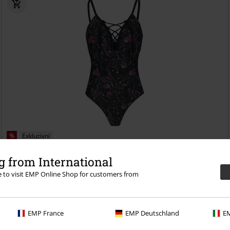
%
Exkluzivní
Kč 759,00
 from International
Mystical Woods
Gothicana by EMP
Plavky
re to visit EMP Online Shop for customers from
EMP France
EMP Deutschland
EM