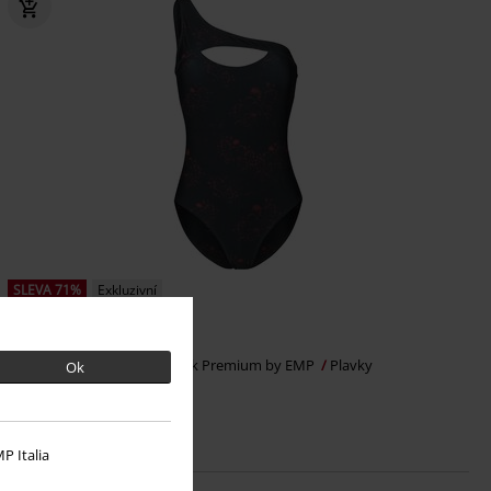
SLEVA 71%
Exkluzivní
DMC
Kč 999,00
Kč 287,00
Asymmetric Swimsuit
Black Premium by EMP
Plavky
Ok
P Italia