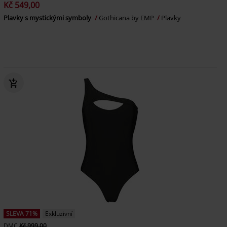
Kč 549,00
Plavky s mystickými symboly
Gothicana by EMP
Plavky
SLEVA 71%
Exkluzivní
DMC
Kč 999,00