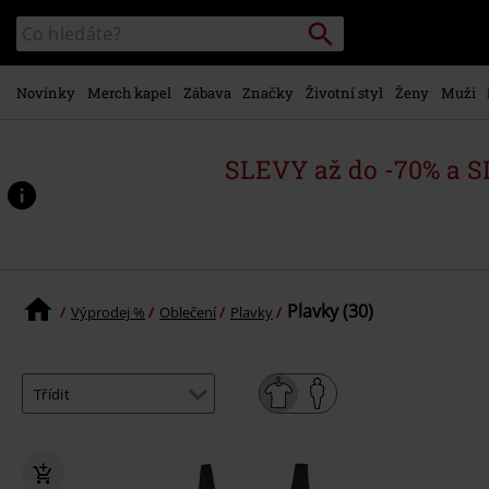
Přejít k
Vyhledávání
Katalog
hlavnímu
vyhledávání
obsahu
Novinky
Merch kapel
Zábava
Značky
Životní styl
Ženy
Muži
SLEVY až do -70% a 
Plavky (30)
Výprodej %
Oblečení
Plavky