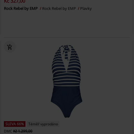
Kč 327,00
Rock Rebel by EMP
Rock Rebel by EMP
Plavky
SLEVA 66%
Téměř vyprodáno
DMC
Kč 1.299,00