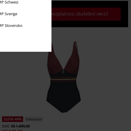
P Schweiz
Aktivujte si svou bezplatnou zkušební verzi!
P Sverige
P Slovensko
SLEVA 44%
Exkluzivní
DMC
Kč 1.699,00