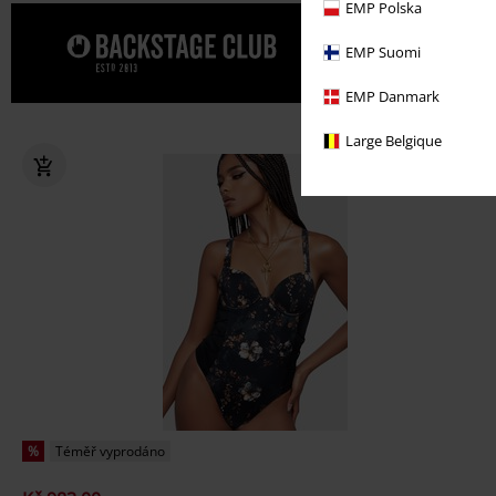
EMP Polska
Dopřejte s
EMP Suomi
EMP Danmark
Large Belgique
%
Téměř vyprodáno