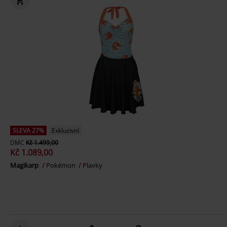
SLEVA 27%
Exkluzivní
DMC
Kč 1.499,00
Kč 1.089,00
Magikarp
Pokémon
Plavky