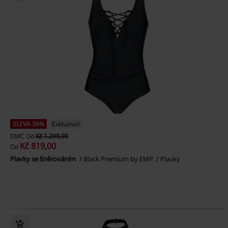
SLEVA 36%
Exkluzivní
DMC
Od
Kč 1.299,00
Kč 819,00
Od
Plavky se šněrováním
Black Premium by EMP
Plavky