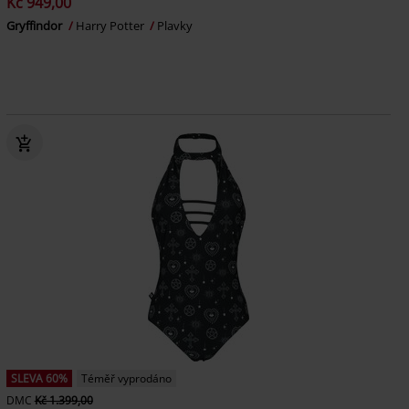
Kč 949,00
Gryffindor
Harry Potter
Plavky
SLEVA 60%
Téměř vyprodáno
DMC
Kč 1.399,00