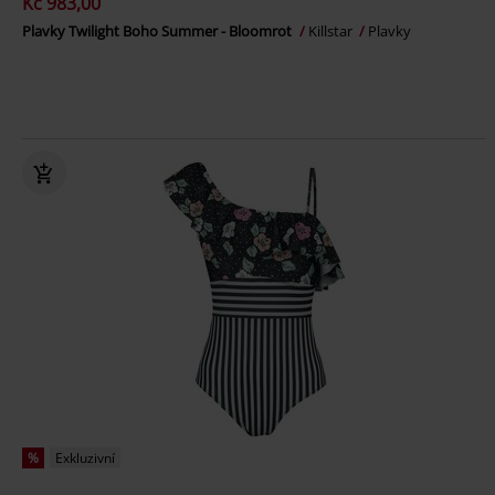
Kč 983,00
Plavky Twilight Boho Summer - Bloomrot
Killstar
Plavky
%
Exkluzivní