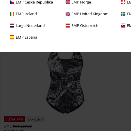
EMP Česká Republika
EMP Norge
EM
i 30denní zkušební verzi našeho BACKSTAGE CLUB
EMP Ireland
EMP United Kingdom
EM
Large Nederland
EMP Österreich
EM
EMP España
SLEVA 74%
Exkluzivní
DMC
Kč 1.299,00