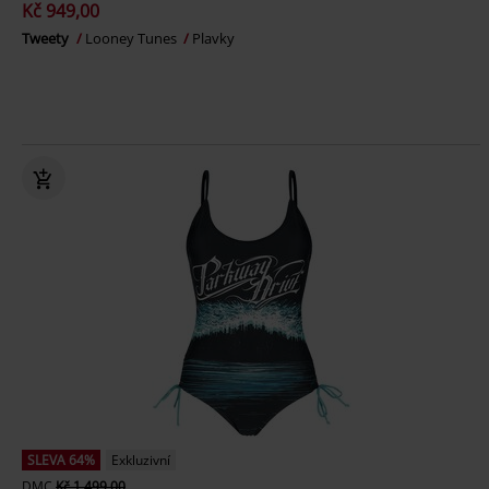
Kč 949,00
Tweety
Looney Tunes
Plavky
SLEVA 64%
Exkluzivní
DMC
Kč 1.499,00