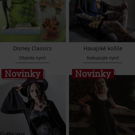
Disney Classics
Havajské košile
Objevte nyní!
Nakupujte nyní!
Novinky
Novinky