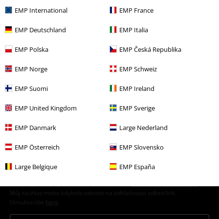
Objevte nyní!
EMP International
EMP France
EMP Deutschland
EMP Italia
EMP Polska
EMP Česká Republika
20%
EMP Norge
EMP Schweiz
E-Mail Newsletter
Sleva
EMP Suomi
EMP Ireland
Získejte 20% slevový poukaz, když se přihlásíte
teď!
Více
EMP United Kingdom
EMP Sverige
EMP Danmark
Large Nederland
EMP Österreich
EMP Slovensko
Tímto souhlasím se zasíláním EMP Newslettru a souhlasím s tím, že
E.M.P. Merchandising mbH může zpracovávat mé osobní údaje a
Large Belgique
EMP España
pravidelně mi posílat informace o svých produktech. Mé osobní údaje
budou zpracovány v souladu s ustanoveními
Ochrana osobních údajů
.
Můj souhlas mohu kdykoliv odvolat na odhlašovací odkaz/link.
Unsubscribe
here
.