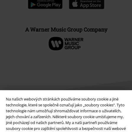
A Warner Music Group Company
Na našich webových stránkách používáme soubory cookie a jiné
technologie, které se společně označují jako „soubory cookies“. Tyto
technologie nám umožňují shromažďovat informace o uživatelích,
Právní informace
jejich chování a zařízeních. Některé soubory cookie umísťujeme my,
jiné pocházejí od našich partnerů. My a naši partneři používáme
Podmínky
soubory cookie pro zajištění spolehlivosti a bezpečnosti naší webové