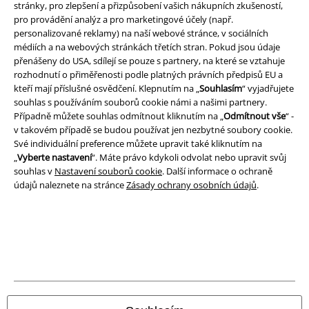
stránky, pro zlepšení a přizpůsobení vašich nákupních zkušeností,
Prohlášení
pro provádění analýz a pro marketingové účely (např.
personalizované reklamy) na naší webové stránce, v sociálních
Ochrana osobních údajů
médiích a na webových stránkách třetích stran. Pokud jsou údaje
přenášeny do USA, sdílejí se pouze s partnery, na které se vztahuje
rozhodnutí o přiměřenosti podle platných právních předpisů EU a
Likvidace odpadu a ochrana životního prostředí
kteří mají příslušné osvědčení. Klepnutím na „
Souhlasím
“ vyjadřujete
souhlas s používáním souborů cookie námi a našimi partnery.
Prohlášení o shodě
Případně můžete souhlas odmítnout kliknutím na „
Odmítnout vše
“ -
v takovém případě se budou používat jen nezbytné soubory cookie.
Informace o přístupnosti
Své individuální preference můžete upravit také kliknutím na
„
Vyberte nastavení
“. Máte právo kdykoli odvolat nebo upravit svůj
Nastavení souborů cookie
souhlas v
Nastavení souborů cookie
. Další informace o ochraně
údajů naleznete na stránce
Zásady ochrany osobních údajů
.
Odstoupení od smlouvy
Všechny ceny jsou včetně DPH, bez
poštovného a balného
© 1986-2026 EMP Merchandising