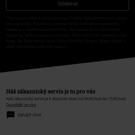
Odebírat
*Platí pouze online a kód je platný jen 4 týdny. Nelze kombinovat s jinými
slevovými kódy. Po vložení a potvrzení kódu bude sleva automaticky
odečtena z vašeho nákupního košíku. Nevztahuje se na média, knihy,
vstupenky, dárkové poukazy, produkty: Rammstein, (Till) Lindemann, Die
Ärzte, Die Toten Hosen, Feine Sahne Fischfilet, Broilers, Böhse Onkelz a
zboží, jehož koupí podpoříte nadaci.
Náš zákaznický servis je tu pro vás
Náš zákaznický servis je k dispozici dnes od 09:00 hod do 17:00 hod.
Dozvědět se více
Zahájit chat