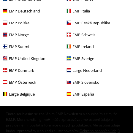
40 years EMP
EMP Deutschland
EMP Italia
Objevte nyní!
EMP Polska
EMP Česká Republika
EMP Norge
EMP Schweiz
EMP Suomi
EMP Ireland
EMP United Kingdom
EMP Sverige
20%
E-Mail Newsletter
EMP Danmark
Large Nederland
Sleva
Získejte 20% slevový poukaz, když se přihlásíte
teď!
Více
EMP Österreich
EMP Slovensko
Large Belgique
EMP España
Tímto souhlasím se zasíláním EMP Newslettru a souhlasím s tím, že
E.M.P. Merchandising mbH může zpracovávat mé osobní údaje a
pravidelně mi posílat informace o svých produktech. Mé osobní údaje
budou zpracovány v souladu s ustanoveními
Ochrana osobních údajů
.