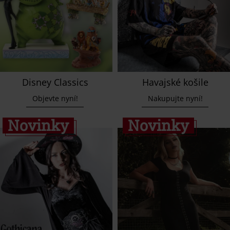
Disney Classics
Havajské košile
Objevte nyní!
Nakupujte nyní!
Novinky
Novinky