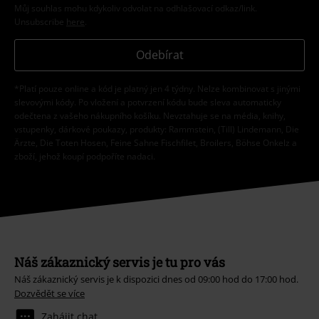
Můj souhlas mohu kdykoliv odvolat na odhlašovací odkaz/link.
Unsubscribe
here
.
Odebírat
*Platí pouze online a kód je platný jen 4 týdny. Nelze kombinovat s jinými
slevovými kódy. Po vložení a potvrzení kódu bude sleva automaticky
odečtena z vašeho nákupního košíku. Nevztahuje se na média, knihy,
vstupenky, dárkové poukazy, produkty: Rammstein, (Till) Lindemann, Die
Ärzte, Die Toten Hosen, Feine Sahne Fischfilet, Broilers, Böhse Onkelz a
zboží, jehož koupí podpoříte nadaci.
Náš zákaznický servis je tu pro vás
Náš zákaznický servis je k dispozici dnes od 09:00 hod do 17:00 hod.
Dozvědět se více
Zahájit chat