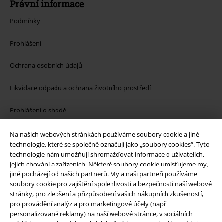
Právní informace
Podmínky
Prohlášení
Ochrana osobních údajů
Likvidace odpadu a ochrana životního prostředí
Prohlášení o shodě
Informace o přístupnosti
Na našich webových stránkách používáme soubory cookie a jiné
technologie, které se společně označují jako „soubory cookies“. Tyto
technologie nám umožňují shromažďovat informace o uživatelích,
Nastavení souborů cookie
jejich chování a zařízeních. Některé soubory cookie umísťujeme my,
jiné pocházejí od našich partnerů. My a naši partneři používáme
Odstoupení od smlouvy
soubory cookie pro zajištění spolehlivosti a bezpečnosti naší webové
stránky, pro zlepšení a přizpůsobení vašich nákupních zkušeností,
Všechny ceny jsou včetně DPH, bez
poštovného a balného
pro provádění analýz a pro marketingové účely (např.
© 1986-2026 EMP Merchandising
personalizované reklamy) na naší webové stránce, v sociálních