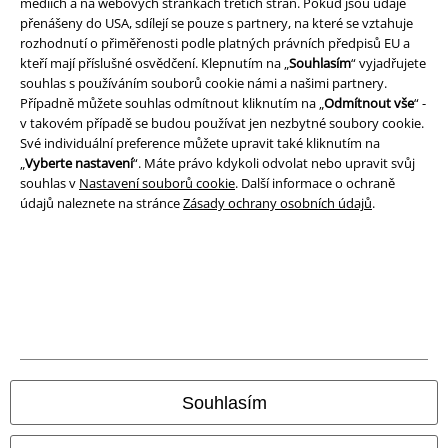
médiích a na webových stránkách třetích stran. Pokud jsou údaje
přenášeny do USA, sdílejí se pouze s partnery, na které se vztahuje
rozhodnutí o přiměřenosti podle platných právních předpisů EU a
kteří mají příslušné osvědčení. Klepnutím na „
Souhlasím
“ vyjadřujete
souhlas s používáním souborů cookie námi a našimi partnery.
Naše online obchody
Případně můžete souhlas odmítnout kliknutím na „
Odmítnout vše
“ -
v takovém případě se budou používat jen nezbytné soubory cookie.
EMP International
Více informací o EMP
Své individuální preference můžete upravit také kliknutím na
„
Vyberte nastavení
“. Máte právo kdykoli odvolat nebo upravit svůj
EMP France
EMP merchandise - fan shop & merchandise pro rock
souhlas v
Nastavení souborů cookie
. Další informace o ochraně
EMP Deutschland
údajů naleznete na stránce
Zásady ochrany osobních údajů
.
a zábavu od roku 1986
EMP Italia
Přidejte se k naši EMP rodině a objevte s více než 6 miliony stejně
EMP Polska
smýšlejících lidí, merchandise svých oblíbených kapel a to nejlepší ze
světa zábavy a her.
EMP Česká Republika
Hledáte merch své oblíbené kapely nebo seriálu? Nebo chcete obdarovat
své blízké? Pak je pro vás internetový obchod EMP tím pravým místem.
EMP Norge
Pro fanoušky tohoto světa, kteří milují hudbu, zábavu, zábavu a módu
stejně jako my, máme oblečení, boty, doplňky, šperky a figurky v různých
EMP Schweiz
provedeních.
Souhlasím
EMP Suomi
Podívejte se na naše oblíbené módní kategorie:
EMP Ireland