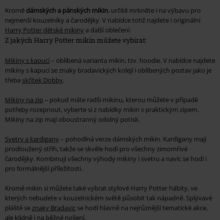
Kromě
dámských a pánských mikin
, určitě mrkněte i na výbavu pro
nejmenší kouzelníky a čarodějky. V nabídce totiž najdete i originální
Harry Potter dětské mikiny
a další oblečení.
Z jakých Harry Potter mikin můžete vybírat:
Mikiny s kapucí
– oblíbená varianta mikin, tzv. hoodie. V nabídce najdete
mikiny s kapucí se znaky bradavických kolejí i oblíbených postav jako je
třeba
skřítek Dobby
.
Mikiny na zip
– pokud máte radši mikinu, kterou můžete v případě
potřeby rozepnout, vyberte si z nabídky mikin s praktickým zipem.
Mikiny na zip mají oboustranný odolný potisk.
Svetry a kardigany
– pohodlná verze dámských mikin. Kardigany mají
prodloužený střih, takže se skvěle hodí pro všechny zimomřivé
čarodějky. Kombinují všechny výhody mikiny i svetru a navíc se hodí i
pro formálnější příležitosti.
Kromě mikin si můžete také vybrat stylové Harry Potter hábity, ve
kterých nebudete v kouzelnickém světě působit tak nápadně. Splývavé
pláště se
znaky Bradavic
se hodí hlavně na nejrůznější tematické akce,
ale klidně i na běžné nošení.