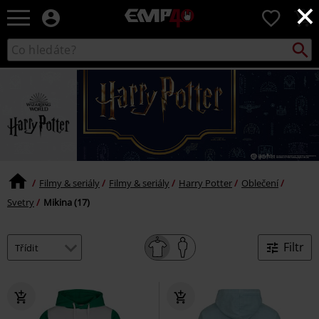
×
EMP
0
-
Hudba,
Vyhled
Katalog
TV
vyhledávání
filmy
&
seriály,
Merch
pro
hráče,
Alternativní
móda
Filmy & seriály
Filmy & seriály
Harry Potter
Oblečení
Svetry
Mikina (17)
Filtr