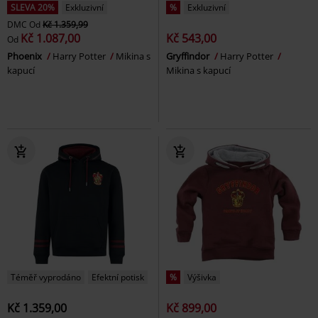
SLEVA 20%
Exkluzivní
%
Exkluzivní
DMC
Od
Kč 1.359,99
Kč 1.087,00
Kč 543,00
Od
Phoenix
Harry Potter
Mikina s
Gryffindor
Harry Potter
kapucí
Mikina s kapucí
Téměř vyprodáno
Efektní potisk
%
Výšivka
Kč 1.359,00
Kč 899,00