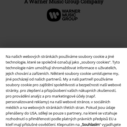
A Warner Music Group Company
Na našich webových stránkách používáme soubory cookie a jiné
technologie, které se společně označují jako „soubory cookies“. Tyto
technologie nám umožňují shromažďovat informace o uživatelích,
jejich chování a zařízeních. Některé soubory cookie umísťujeme my,
jiné pocházejí od našich partnerů. My a naši partneři používáme
Právní informace
soubory cookie pro zajištění spolehlivosti a bezpečnosti naší webové
stránky, pro zlepšení a přizpůsobení vašich nákupních zkušeností,
Podmínky
pro provádění analýz a pro marketingové účely (např.
personalizované reklamy) na naší webové stránce, v sociálních
Prohlášení
médiích a na webových stránkách třetích stran. Pokud jsou údaje
přenášeny do USA, sdílejí se pouze s partnery, na které se vztahuje
rozhodnutí o přiměřenosti podle platných právních předpisů EU a
Ochrana osobních údajů
kteří mají příslušné osvědčení. Klepnutím na „
Souhlasím
“ vyjadřujete