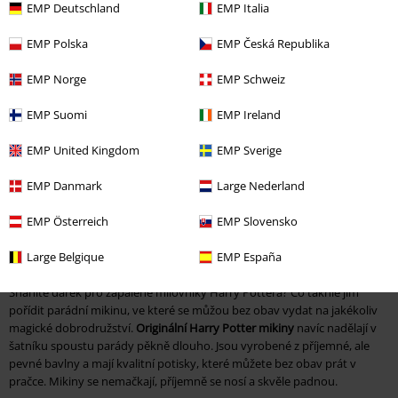
EMP Deutschland
EMP Italia
Harry Potter mikina
EMP Polska
EMP Česká Republika
Mrkněte na největší nabídku originálních Harry Potter mikin. Najdete tu
EMP Norge
EMP Schweiz
jen ty nejlepší kousky ze 100% bavlny a s kvalitními odolnými potisky
oblíbených hrdinů nebo třeba bradavických kolejí. Nebojte se ukázat,
EMP Suomi
EMP Ireland
do jaké koleje patříte – bude to
Nebelvír
,
Mrzimor
,
Havraspár
nebo
Zmijozel
?
EMP United Kingdom
EMP Sverige
Mikiny padnou skvěle všem čarodějkám a kouzelníkům, protože si
EMP Danmark
Large Nederland
můžete vybírat jak
pánské, tak i dámské střihy ve velikostech S až XXL
.
EMP Österreich
EMP Slovensko
Mikina Harry Potter: Ideální dárek pro fanoušky kouzelnického
světa
Large Belgique
EMP España
Sháníte dárek pro zapálené milovníky Harry Pottera? Co takhle jim
pořídit parádní mikinu, ve které se můžou bez obav vydat na jakékoliv
magické dobrodružství.
Originální Harry Potter mikiny
navíc nadělají v
šatníku spoustu parády pěkně dlouho. Jsou vyrobené z příjemné, ale
pevné bavlny a mají kvalitní potisky, které můžete bez obav prát v
pračce. Mikiny se nemačkají, příjemně se nosí a skvěle padnou.