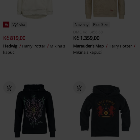
%
Výšivka
Novinky
Plus Size
DMC
Kč 1.456,68
Kč 819,00
Kč 1.359,00
Hedwig
Harry Potter
Mikina s
Marauder's Map
Harry Potter
kapucí
Mikina s kapucí