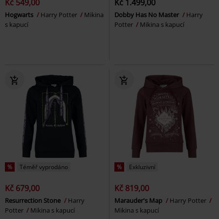
Kč 549,00
Kč 1.499,00
Hogwarts
Harry Potter
Mikina
Dobby Has No Master
Harry
s kapucí
Potter
Mikina s kapucí
%
Téměř vyprodáno
%
Exkluzivní
Kč 679,00
Kč 819,00
Resurrection Stone
Harry
Marauder's Map
Harry Potter
Potter
Mikina s kapucí
Mikina s kapucí