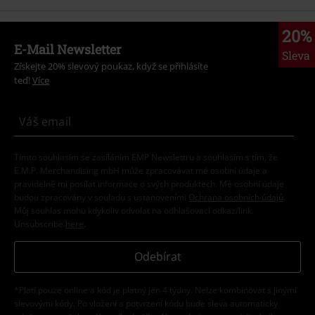
20%
E-Mail Newsletter
Sleva
Získejte 20% slevový poukaz, když se přihlásíte
teď!
Více
Tímto souhlasím se zasíláním EMP Newslettru a souhlasím s tím, že
E.M.P. Merchandising mbH může zpracovávat mé osobní údaje a
pravidelně mi posílat informace o svých produktech. Mé osobní údaje
budou zpracovány v souladu s ustanoveními
Ochrana osobních údajů
.
Můj souhlas mohu kdykoliv odvolat na odhlašovací odkaz/link.
Unsubscribe
here
.
Odebírat
*Platí pouze online a kód je platný jen 4 týdny. Nelze kombinovat s jinými
slevovými kódy. Po vložení a potvrzení kódu bude sleva automaticky