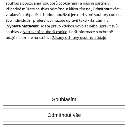
souhlas s používáním souborů cookie námi a našimi partnery.
Likvidace odpadu a ochrana životního prostředí
Případně můžete souhlas odmítnout kliknutím na „
Odmítnout vše
“ -
v takovém případě se budou používat jen nezbytné soubory cookie.
Prohlášení o shodě
Své individuální preference můžete upravit také kliknutím na
„
Vyberte nastavení
“. Máte právo kdykoli odvolat nebo upravit svůj
Informace o přístupnosti
souhlas v
Nastavení souborů cookie
. Další informace o ochraně
údajů naleznete na stránce
Zásady ochrany osobních údajů
.
Nastavení souborů cookie
Odstoupení od smlouvy
Všechny ceny jsou včetně DPH, bez
poštovného a balného
© 1986-2026 EMP Merchandising
Souhlasím
Naše online obchody
Odmítnout vše
EMP International