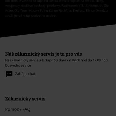
odečtena z vašeho nákupního košíku. Nevztahuje se na média, knihy,
vstupenky, dárkové poukazy, produkty: Rammstein, (Till) Lindemann, Die
Ärzte, Die Toten Hosen, Feine Sahne Fischfilet, Broilers, Böhse Onkelz a
zboží, jehož koupí podpoříte nadaci.
Náš zákaznický servis je tu pro vás
Náš zákaznický servis je k dispozici dnes od 09:00 hod do 17:00 hod.
Dozvědět se více
Zahájit chat
Zákaznícky servis
Pomoc / FAQ