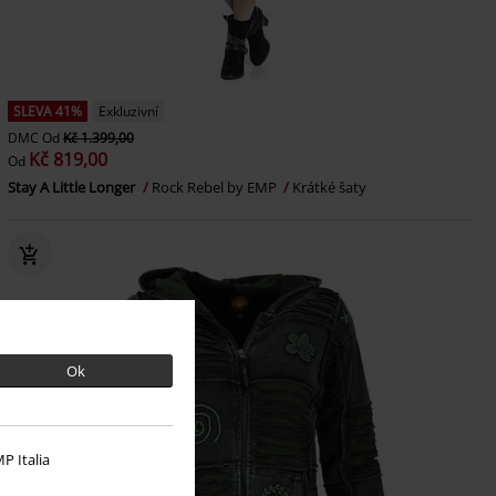
SLEVA 41%
Exkluzivní
DMC
Od
Kč 1.399,00
Kč 819,00
Od
Stay A Little Longer
Rock Rebel by EMP
Krátké šaty
Ok
P Italia