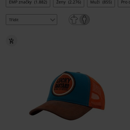
EMP značky
(1.882)
Ženy
(2.276)
Muži
(855)
Pro 