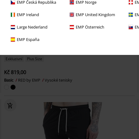
EMP Česká Republika
EMP Norge
EM
EMP Ireland
EMP United Kingdom
EM
Large Nederland
EMP Österreich
EM
EMP España
Exkluzivní
Plus Size
Kč 819,00
Basic
RED by EMP
Vysoké tenisky