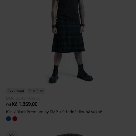
Exkluzivní
Plus Size
DMC
Od
Kč 1.699,00
Kč 1.359,00
Od
Kilt
Black Premium by EMP
Středně dlouhá sukně