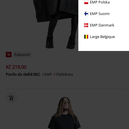
EMP Polska
EMP Suomi
EMP Danmark
Large Belgique
%
Exkluzivní
Kč 219,00
Pončo do deště BSC
EMP
Pláštěnka