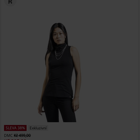
SLEVA 38%
Exkluzivní
DMC
Kč 499,00