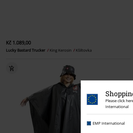
Kč 1.089,00
Lucky Bastard Trucker
King Kerosin
Kšiltovka
Shopping
Please click he
International
EMP International