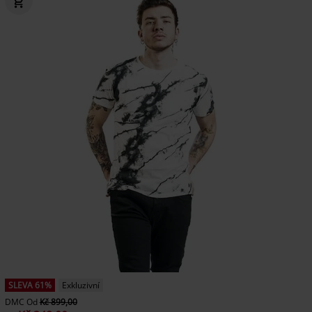
SLEVA 61%
Exkluzivní
DMC
Od
Kč 899,00