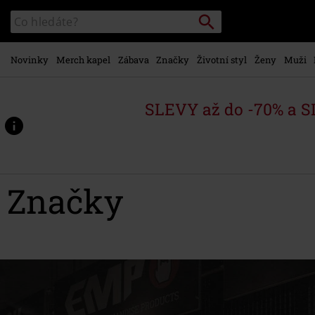
Přejít k
Vyhledávání
Katalog
hlavnímu
vyhledávání
obsahu
Novinky
Merch kapel
Zábava
Značky
Životní styl
Ženy
Muži
SLEVY až do -70% a 
Značky