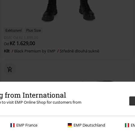
Exkluzivní
Plus Size
DMC
Od
Kč 1.899,00
Kč 1.629,00
Od
Kilt
Black Premium by EMP
Středně dlouhá sukně
 from International
re to visit EMP Online Shop for customers from
EMP France
EMP Deutschland
EM