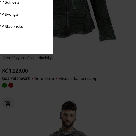
P Schweiz
P Sverige
P Slovensko
Téměř vyprodáno
Novinky
Kč 1.229,00
Goa Patchwork
Guru-Shop
Mikina s kapucí na zip