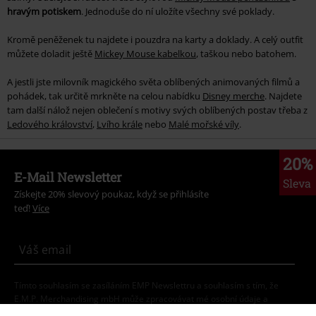
hravým potiskem
. Jednoduše do ní uložíte všechny své poklady.
Kromě peněženek tu najdete i pouzdra na karty a doklady. A celý outfit
můžete doladit ještě
Mickey Mouse kabelkou
, taškou nebo batohem.
A jestli jste milovník magického světa oblíbených animovaných filmů a
pohádek, tak určitě mrkněte na celou nabídku
Disney merche
. Najdete
tam další nálož nejen oblečení s motivy svých oblíbených postav třeba z
Ledového království
,
Lvího krále
nebo
Malé mořské víly
.
20%
E-Mail Newsletter
Sleva
Získejte 20% slevový poukaz, když se přihlásíte
teď!
Více
Tímto souhlasím se zasíláním EMP Newslettru a souhlasím s tím, že
E.M.P. Merchandising mbH může zpracovávat mé osobní údaje a
pravidelně mi posílat informace o svých produktech. Mé osobní údaje