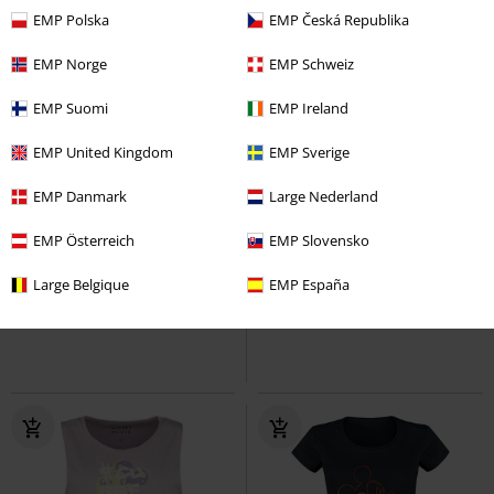
EMP Polska
EMP Česká Republika
EMP Norge
EMP Schweiz
EMP Suomi
EMP Ireland
EMP United Kingdom
EMP Sverige
EMP Danmark
Large Nederland
Plus Size
EMP Österreich
EMP Slovensko
Kč 549,00
Kč 1.359,00
Od
Master Kung Fu Scroll
Mickey
Angry Donald
Mickey Mouse
Large Belgique
EMP España
Mouse
Tričko
Mikina s kapucí