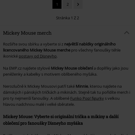
1
2
Stránka 1 Z 2
Mickey Mouse merch
Rozšiřte svou sbírku a vyberte si z
největší nabídky originálního
licencovaného Mickey Mouse merche
pro všechny fanoušky téhle
ikonické
postavy od Disneyho
.
Na EMP.cz najdete stylové
Mickey Mouse oblečení
a doplňky jako jsou
peněženky a kabelky s motivem oblíbeného myšáka.
Nerozlučně k Mickey Mousovi patří také
Minnie
, kterou najdete na
dámských i pánských tričkách a mikinách. Stejně tak tu pořídíte merch i
pro ty nejmenší fanoušky. A oblíbené
Funko Pop! figurky
s velkou
hlavou nadchnou malé i velké sběratele.
Mickey Mouse: Vyberte si originální trička a mikiny a další
oblečení pro fanoušky Disneyho myšáka