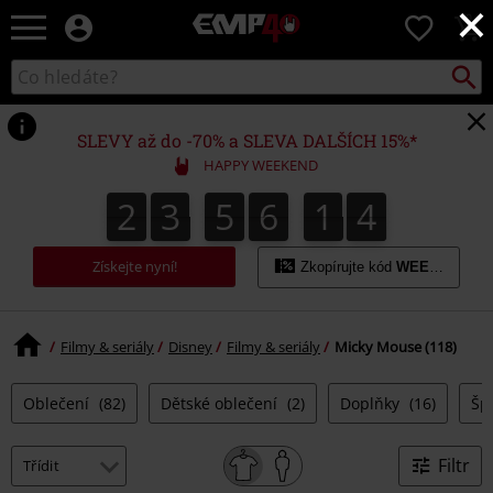
×
EMP
0
-
Hudba,
Vyhled
Katalog
TV
vyhledávání
filmy
&
SLEVY až do -70% a SLEVA DALŠÍCH 15%*
seriály,
HAPPY WEEKEND
Merch
pro
2
3
5
6
1
3
2
3
5
6
1
2
2
4
2
3
hráče,
Alternativní
móda
Získejte nyní!
Zkopírujte kód
WEEKEND
Filmy & seriály
Disney
Filmy & seriály
Micky Mouse (118)
Oblečení
(82)
Dětské oblečení
(2)
Doplňky
(16)
Šp
Filtr