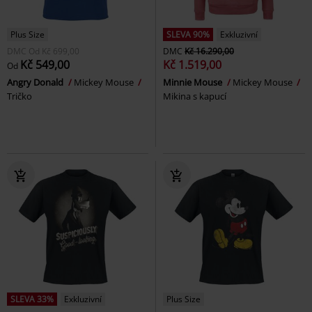
Plus Size
SLEVA 90%
Exkluzivní
DMC
Od
Kč 699,00
DMC
Kč 16.290,00
Kč 549,00
Kč 1.519,00
Od
Angry Donald
Mickey Mouse
Minnie Mouse
Mickey Mouse
Tričko
Mikina s kapucí
SLEVA 33%
Exkluzivní
Plus Size