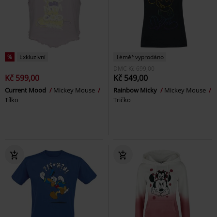
%
Exkluzivní
Téměř vyprodáno
DMC
Kč 699,00
Kč 599,00
Kč 549,00
Current Mood
Mickey Mouse
Rainbow Micky
Mickey Mouse
Tílko
Tričko