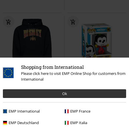
Shopping from International
SLEVA 63%
Exkluzivní
%
Please click here to visit EMP Online Shop for customers from
International
DMC
Od
Kč 1.499,00
Kč 543,00
Kč 279,00
Od
Mickey Mouse and Friends - Enter
Vinylová figurka č.1691 Goofy
Ok
the World of Disney
Mickey
1963
Mickey Mouse
Funko
Mouse
Mikina s kapucí
Pop!
EMP International
EMP France
EMP Deutschland
EMP Italia