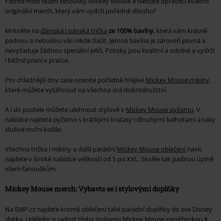
Patříte mezi skalní fanoušky Mickey Mouse a hledáte opravdu kvalitní
originální merch, který vám vydrží pořádně dlouho?
Mrkněte na
dámská i pánská trička
ze 100% bavlny
, která vám krásně
padnou a nebudou vás nikde tlačit. Jemná bavlna je zároveň pevná a
nevyžaduje žádnou speciální péči. Potisky jsou kvalitní a odolné a vydrží
i běžné praní v pračce.
Pro chladnější dny zase oceníte pořádně hřejivé
Mickey Mouse mikiny
,
které můžete vytáhnout na všechna svá dobrodružství.
A i do postele můžete ulehnout stylově v
Mickey Mouse pyžamu
. V
nabídce najdete pyžamo s krátkými kraťasy i dlouhými kalhotami a taky
slušivé noční košile.
Všechna trička i mikiny a další parádní
Mickey Mouse oblečení
navíc
najdete v široké nabídce velikostí od S po XXL. Skvěle tak padnou úplně
všem fanouškům.
Mickey Mouse merch: Vybavte se i stylovými doplňky
Na EMP.cz najdete kromě oblečení také parádní doplňky do své Disney
sbírky. Udělejte si radost třeba stylovou
Mickey Mouse peněženkou
s