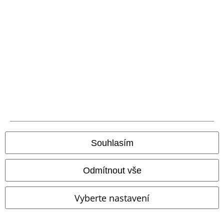
Zákaznícky servis
Pomoc / FAQ
Podmínky vracení zboží
Vrácení zboží
Všeobecné informace o velikostech
Souhlasím
Zrušit členství v BSC
Způsoby platby
Odmítnout vše
Vyberte nastavení
Nabídky pro vás