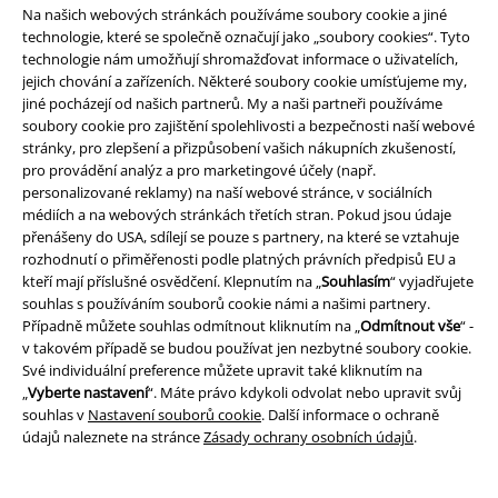
Na našich webových stránkách používáme soubory cookie a jiné
budou zpracovány v souladu s ustanoveními
Ochrana osobních údajů
.
Můj souhlas mohu kdykoliv odvolat na odhlašovací odkaz/link.
technologie, které se společně označují jako „soubory cookies“. Tyto
Unsubscribe
here
.
technologie nám umožňují shromažďovat informace o uživatelích,
jejich chování a zařízeních. Některé soubory cookie umísťujeme my,
jiné pocházejí od našich partnerů. My a naši partneři používáme
Odebírat
soubory cookie pro zajištění spolehlivosti a bezpečnosti naší webové
stránky, pro zlepšení a přizpůsobení vašich nákupních zkušeností,
*Platí pouze online a kód je platný jen 4 týdny. Nelze kombinovat s jinými
pro provádění analýz a pro marketingové účely (např.
slevovými kódy. Po vložení a potvrzení kódu bude sleva automaticky
personalizované reklamy) na naší webové stránce, v sociálních
odečtena z vašeho nákupního košíku. Nevztahuje se na média, knihy,
médiích a na webových stránkách třetích stran. Pokud jsou údaje
vstupenky, dárkové poukazy, produkty: Rammstein, (Till) Lindemann, Die
přenášeny do USA, sdílejí se pouze s partnery, na které se vztahuje
Ärzte, Die Toten Hosen, Feine Sahne Fischfilet, Broilers, Böhse Onkelz a
rozhodnutí o přiměřenosti podle platných právních předpisů EU a
zboží, jehož koupí podpoříte nadaci.
kteří mají příslušné osvědčení. Klepnutím na „
Souhlasím
“ vyjadřujete
souhlas s používáním souborů cookie námi a našimi partnery.
Případně můžete souhlas odmítnout kliknutím na „
Odmítnout vše
“ -
v takovém případě se budou používat jen nezbytné soubory cookie.
Své individuální preference můžete upravit také kliknutím na
„
Vyberte nastavení
“. Máte právo kdykoli odvolat nebo upravit svůj
souhlas v
Nastavení souborů cookie
. Další informace o ochraně
Náš zákaznický servis je tu pro vás
údajů naleznete na stránce
Zásady ochrany osobních údajů
.
Znovu dostupné: Pondělí od 09:00 do 17:00.
Dozvědět se více
Zahájit chat