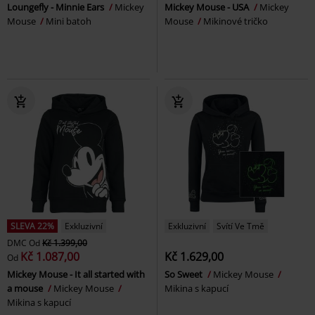
Loungefly - Minnie Ears
Mickey
Mickey Mouse - USA
Mickey
Mouse
Mini batoh
Mouse
Mikinové tričko
SLEVA 22%
Exkluzivní
Exkluzivní
Svítí Ve Tmě
DMC
Od
Kč 1.399,00
Kč 1.087,00
Kč 1.629,00
Od
Mickey Mouse - It all started with
So Sweet
Mickey Mouse
a mouse
Mickey Mouse
Mikina s kapucí
Mikina s kapucí