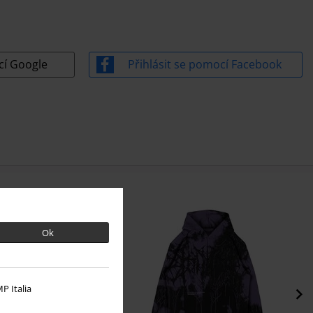
líč?
Použijte heslo
cí Google
Přihlásit se pomocí Facebook
Ok
P Italia