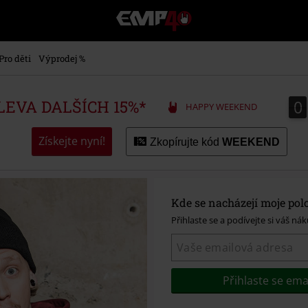
EMP
-
Hudba,
TV
Pro děti
Výprodej %
filmy
&
seriály,
0
0
SLEVA DALŠÍCH 15%*
HAPPY WEEKEND
Merch
pro
hráče,
Získejte nyní!
Zkopírujte kód
WEEKEND
Alternativní
móda
Kde se nacházejí moje pol
Přihlaste se a podívejte si váš nák
Přihlaste se em