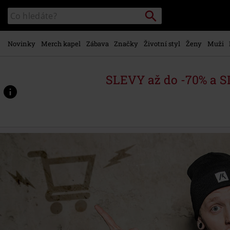
Přejít k
Vyhledávání
Katalog
hlavnímu
vyhledávání
obsahu
Novinky
Merch kapel
Zábava
Značky
Životní styl
Ženy
Muži
SLEVY až do -70% a 