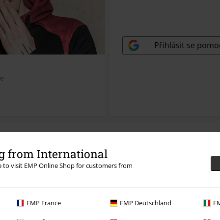
Ztratili jste přístupový k
Přihlásit se pomo
be
 from International
re to visit EMP Online Shop for customers from
EMP France
EMP Deutschland
EM