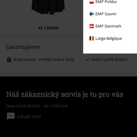
EMP Polska
EMP Suomi
EMP Danmark
Kč 1.359,00
Kč 679,00
Large Belgique
Garantujeme
Shop secure - verified online shop
Velmi rychlé dodání
Náš zákaznický servis je tu pro vás
Dnes od 09:00 hod. - do 17:00 hod.
Zahájit chat