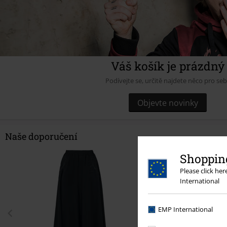
Váš košík je prázdný
Podívejte se, určitě najdete něco pro se
Objevte novinky
Naše doporučení
Shopping
Please click he
International
EMP International