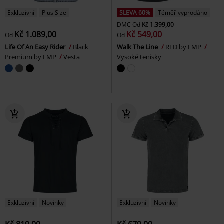
Exkluzivní
Plus Size
SLEVA 60%
Téměř vyprodáno
DMC
Od
Kč 1.399,00
Kč 1.089,00
Kč 549,00
Od
Od
Life Of An Easy Rider
Black
Walk The Line
RED by EMP
Premium by EMP
Vesta
Vysoké tenisky
Exkluzivní
Novinky
Exkluzivní
Novinky