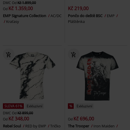
DMC
Od
Kč 1.899,00
Kč 1.359,00
Kč 219,00
Od
EMP Signature Collection
AC/DC
Pončo do deště BSC
EMP
Kraťasy
Pláštěnka
SLEVA 61%
Exkluzivní
%
Exkluzivní
DMC
Od
Kč 899,00
Kč 348,00
Kč 696,00
Od
Od
Rebel Soul
RED by EMP
Tričko
The Trooper
Iron Maiden