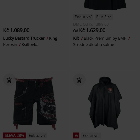
Exkluzivní
Plus Size
DMC
Od
Kč 1.899,00
Kč 1.089,00
Kč 1.629,00
Od
Lucky Bastard Trucker
King
Kilt
Black Premium by EMP
Kerosin
Kšiltovka
Středně dlouhá sukně
SLEVA 28%
Exkluzivní
%
Exkluzivní