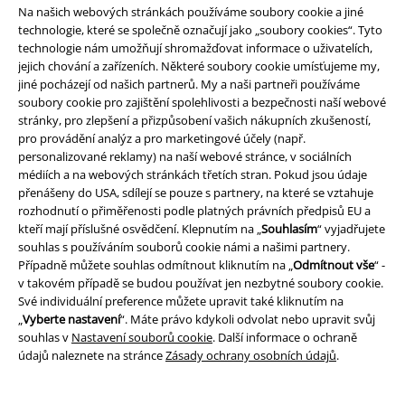
Na našich webových stránkách používáme soubory cookie a jiné
technologie, které se společně označují jako „soubory cookies“. Tyto
technologie nám umožňují shromažďovat informace o uživatelích,
1
2
3
...
158
jejich chování a zařízeních. Některé soubory cookie umísťujeme my,
jiné pocházejí od našich partnerů. My a naši partneři používáme
soubory cookie pro zajištění spolehlivosti a bezpečnosti naší webové
Stránka 1 Z 158
stránky, pro zlepšení a přizpůsobení vašich nákupních zkušeností,
pro provádění analýz a pro marketingové účely (např.
Pánské oblečení
personalizované reklamy) na naší webové stránce, v sociálních
médiích a na webových stránkách třetích stran. Pokud jsou údaje
Zóna pro muže. Pánové, zde si každý z vás najde něco pro sebe. Čekají
přenášeny do USA, sdílejí se pouze s partnery, na které se vztahuje
na vás nejmodernější kousky v sezóně: trička, kalhoty, bundy, boty a
rozhodnutí o přiměřenosti podle platných právních předpisů EU a
doplňky a mnoho dalšího. Vše co se dokonale hodí nejen na nejbližší
kteří mají příslušné osvědčení. Klepnutím na „
Souhlasím
“ vyjadřujete
koncert nebo festival, ale i na párty s přáteli, do práce nebo na volný čas.
souhlas s používáním souborů cookie námi a našimi partnery.
Případně můžete souhlas odmítnout kliknutím na „
Odmítnout vše
“ -
Oblečení pro každého fanouška
v takovém případě se budou používat jen nezbytné soubory cookie.
Své individuální preference můžete upravit také kliknutím na
Na své si v EMP přijdou nejen fanoušci hudby ale také filmu, TV-seriálů,
„
Vyberte nastavení
“. Máte právo kdykoli odvolat nebo upravit svůj
superhrdinů a her. Na každou sezónu a na každou příležitost.
souhlas v
Nastavení souborů cookie
. Další informace o ochraně
údajů naleznete na stránce
Zásady ochrany osobních údajů
.
V EMP můžete nakupovat 24 hodin denně, 7 dní v týdnu a zboží vám
bude doručeno přímo k vaším dveřím. Stačí do košíku vložit to, co vám
nejvíce padlo do oka a užívat si online nakupování v EMP! Pokud