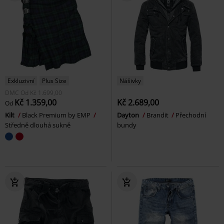
Exkluzivní
Plus Size
Nášivky
DMC
Od
Kč 1.699,00
Kč 1.359,00
Kč 2.689,00
Od
Kilt
Black Premium by EMP
Dayton
Brandit
Přechodní
Středně dlouhá sukně
bundy