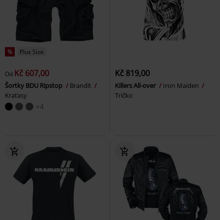
%
Plus Size
Kč 607,00
Kč 819,00
Od
Šortky BDU Ripstop
Brandit
Killers All-over
Iron Maiden
Kraťasy
Tričko
+4