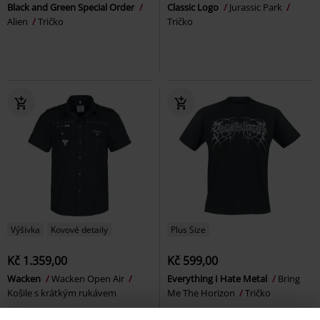
Black and Green Special Order
Classic Logo
Jurassic Park
Alien
Tričko
Tričko
Výšivka
Kovové detaily
Plus Size
Kč 1.359,00
Kč 599,00
Wacken
Wacken Open Air
Everything I Hate Metal
Bring
Košile s krátkým rukávem
Me The Horizon
Tričko