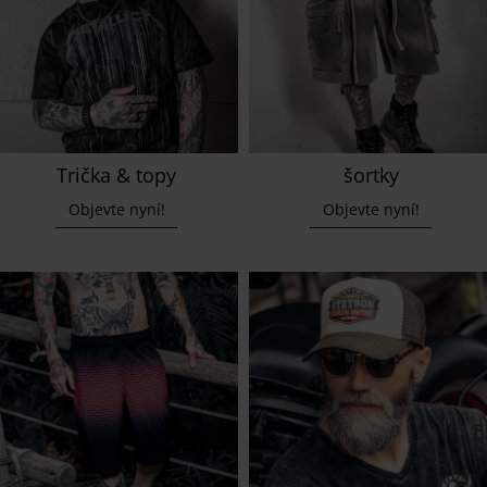
Trička & topy
šortky
Objevte nyní!
Objevte nyní!