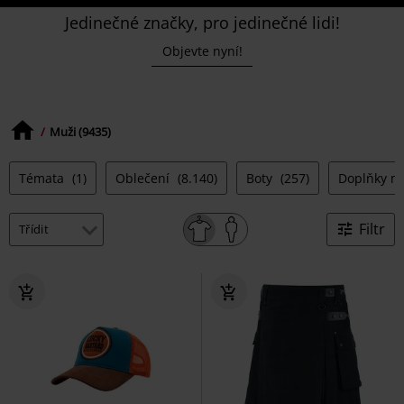
Jedinečné značky, pro jedinečné lidi!
Objevte nyní!
Muži (9435)
Témata
(1)
Oblečení
(8.140)
Boty
(257)
Doplňky m
Filtr