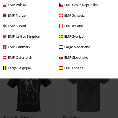
EMP Polska
EMP Česká Republika
EMP Norge
EMP Schweiz
Exkluzivní
Kovové detaily
SLEVA 35%
Exkluzivní
DMC
Kč 1.499,00
DMC
Od
Kč 2.499,00
EMP Suomi
EMP Ireland
Kč 1.359,00
Kč 1.614,00
Od
EMP Signature Collection
Iron
Dark Reptile
Rock Rebel by EMP
EMP United Kingdom
EMP Sverige
Maiden
Vysoké tenisky
Džíny
EMP Danmark
Large Nederland
EMP Österreich
EMP Slovensko
Large Belgique
EMP España
Plus Size
Premium
Plus Size