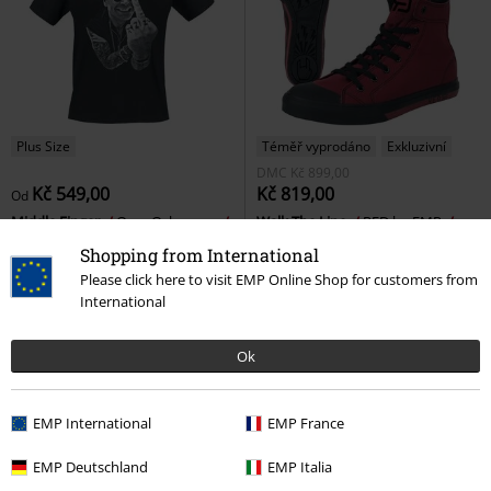
Plus Size
Téměř vyprodáno
Exkluzivní
DMC
Kč 899,00
Kč 549,00
Kč 819,00
Od
Middle Finger
Ozzy Osbourne
Walk The Line
RED by EMP
Tričko
Vysoké tenisky
Shopping from International
Please click here to visit EMP Online Shop for customers from
International
Ok
EMP International
EMP France
EMP Deutschland
EMP Italia