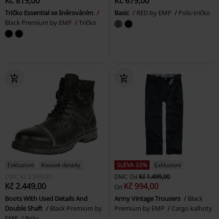
Kč 819,00
Kč 679,00
Tričko Essential se šněrováním
Basic
RED by EMP
Polo-tričko
Black Premium by EMP
Tričko
Exkluzivní
Kovové detaily
SLEVA 33%
Exkluzivní
DMC
Kč 2.999,00
DMC
Od
Kč 1.499,00
Kč 2.449,00
Kč 994,00
Od
Boots With Used Details And
Army Vintage Trousers
Black
Double Shaft
Black Premium by
Premium by EMP
Cargo kalhoty
EMP
Boty