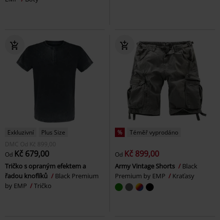
Exkluzivní
Plus Size
%
Téměř vyprodáno
DMC
Od
Kč 899,00
Kč 679,00
Kč 899,00
Od
Od
Tričko s opraným efektem a
Army Vintage Shorts
Black
řadou knoflíků
Black Premium
Premium by EMP
Kraťasy
by EMP
Tričko