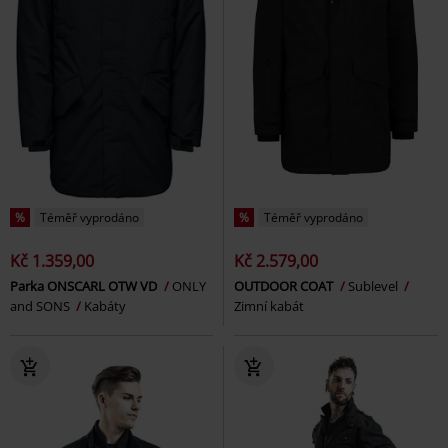
%
Téměř vyprodáno
%
Téměř vyprodáno
Kč 1.359,00
Kč 2.579,00
Parka ONSCARL OTW VD
ONLY
OUTDOOR COAT
Sublevel
and SONS
Kabáty
Zimní kabát