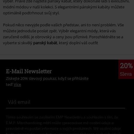
výběr. Právě zde najdete pánský kabát, který dokonale ladí s exkluzivní,
módní módou v naší kolekci. S elegantními pánskými kabáty můžete
optimálně podtrhnout svůj styl.
Pokud něco nevyjde podle vašich představ, ani to není problém. Vše
můžete jednoduše poslat zpět. Výběr elegantní módy, která vás
zaručeně odliší, je obrovský a ceny jsou příznivé. Porozhlédněte se a
vyberte si skvělý
panský kabát
, který doplní váš outfit
20%
E-Mail Newsletter
Sleva
Získejte 20% slevový poukaz, když se přihlásíte
teď!
Více
Tímto souhlasím se zasíláním EMP Newslettru a souhlasím s tím, že
E.M.P. Merchandising mbH může zpracovávat mé osobní údaje a
pravidelně mi posílat informace o svých produktech. Mé osobní údaje