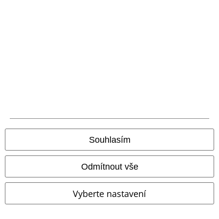
Právní informace
Podmínky
Prohlášení
Ochrana osobních údajů
Likvidace odpadu a ochrana životního prostředí
Prohlášení o shodě
Informace o přístupnosti
Souhlasím
Nastavení souborů cookie
Odmítnout vše
Odstoupení od smlouvy
Vyberte nastavení
Všechny ceny jsou včetně DPH, bez
poštovného a balného
© 1986-2026 EMP Merchandising