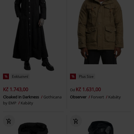
%
Exkluzivní
%
Plus Size
Kč 1.743,00
Kč 1.631,00
Od
Cloaked in Darkness
Gothicana
Observer
Forvert
Kabáty
by EMP
Kabáty