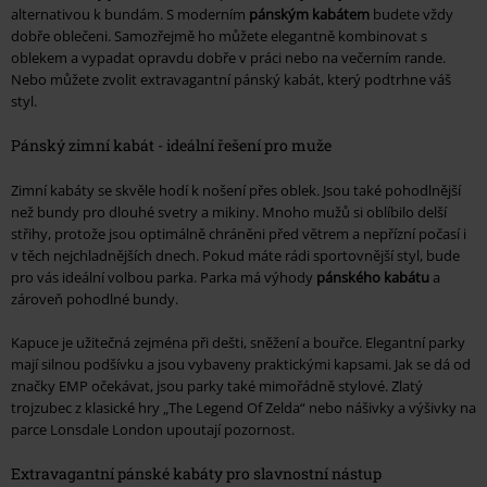
alternativou k bundám. S moderním
pánským kabátem
budete vždy
dobře oblečeni. Samozřejmě ho můžete elegantně kombinovat s
oblekem a vypadat opravdu dobře v práci nebo na večerním rande.
Nebo můžete zvolit extravagantní pánský kabát, který podtrhne váš
styl.
Pánský zimní kabát - ideální řešení pro muže
Zimní kabáty se skvěle hodí k nošení přes oblek. Jsou také pohodlnější
než bundy pro dlouhé svetry a mikiny. Mnoho mužů si oblíbilo delší
střihy, protože jsou optimálně chráněni před větrem a nepřízní počasí i
v těch nejchladnějších dnech. Pokud máte rádi sportovnější styl, bude
pro vás ideální volbou parka. Parka má výhody
pánského kabátu
a
zároveň pohodlné bundy.
Kapuce je užitečná zejména při dešti, sněžení a bouřce. Elegantní parky
mají silnou podšívku a jsou vybaveny praktickými kapsami. Jak se dá od
značky EMP očekávat, jsou parky také mimořádně stylové. Zlatý
trojzubec z klasické hry „The Legend Of Zelda“ nebo nášivky a výšivky na
parce Lonsdale London upoutají pozornost.
Extravagantní pánské kabáty pro slavnostní nástup