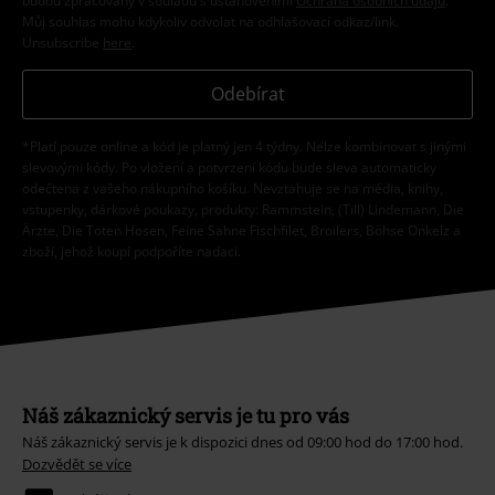
budou zpracovány v souladu s ustanoveními
Ochrana osobních údajů
.
Můj souhlas mohu kdykoliv odvolat na odhlašovací odkaz/link.
Unsubscribe
here
.
Odebírat
*Platí pouze online a kód je platný jen 4 týdny. Nelze kombinovat s jinými
slevovými kódy. Po vložení a potvrzení kódu bude sleva automaticky
odečtena z vašeho nákupního košíku. Nevztahuje se na média, knihy,
vstupenky, dárkové poukazy, produkty: Rammstein, (Till) Lindemann, Die
Ärzte, Die Toten Hosen, Feine Sahne Fischfilet, Broilers, Böhse Onkelz a
zboží, jehož koupí podpoříte nadaci.
Náš zákaznický servis je tu pro vás
Náš zákaznický servis je k dispozici dnes od 09:00 hod do 17:00 hod.
Dozvědět se více