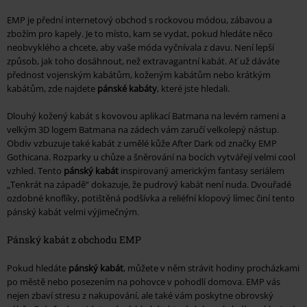
EMP je přední internetový obchod s rockovou módou, zábavou a
zbožím pro kapely. Je to místo, kam se vydat, pokud hledáte něco
neobvyklého a chcete, aby vaše móda vyčnívala z davu. Není lepší
způsob, jak toho dosáhnout, než extravagantní kabát. Ať už dáváte
přednost vojenským kabátům, koženým kabátům nebo krátkým
kabátům, zde najdete
pánské kabáty
, které jste hledali.
Dlouhý kožený kabát s kovovou aplikací Batmana na levém rameni a
velkým 3D logem Batmana na zádech vám zaručí velkolepý nástup.
Obdiv vzbuzuje také kabát z umělé kůže After Dark od značky EMP
Gothicana. Rozparky u chůze a šněrování na bocích vytvářejí velmi cool
vzhled. Tento
pánský kabát
inspirovaný americkým fantasy seriálem
„Tenkrát na západě“ dokazuje, že pudrový kabát není nuda. Dvouřadé
ozdobné knoflíky, potištěná podšívka a reliéfní klopový límec činí tento
pánský kabát velmi výjimečným.
Pánský kabát z obchodu EMP
Pokud hledáte
pánský kabát
, můžete v něm strávit hodiny procházkami
po městě nebo posezením na pohovce v pohodlí domova. EMP vás
nejen zbaví stresu z nakupování, ale také vám poskytne obrovský