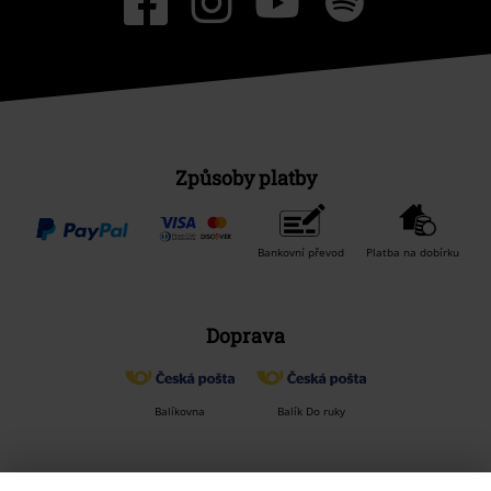
Způsoby platby
Bankovní převod
Platba na dobírku
Doprava
Balíkovna
Balík Do ruky