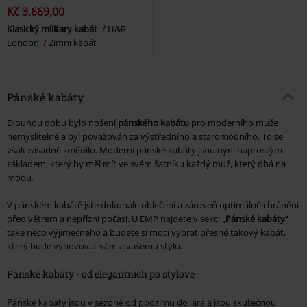
Kč 3.669,00
Klasický military kabát
H&R
London
Zimní kabát
Pánské kabáty
Dlouhou dobu bylo nošení
pánského kabátu
pro moderního muže
nemyslitelné a byl považován za výstředního a staromódního. To se
však zásadně změnilo. Moderní pánské kabáty jsou nyní naprostým
základem, který by měl mít ve svém šatníku každý muž, který dbá na
módu.
V pánském kabátě jste dokonale oblečeni a zároveň optimálně chráněni
před větrem a nepřízní počasí. U EMP najdete v sekci
„Pánské kabáty“
také něco výjimečného a budete si moci vybrat přesně takový kabát,
který bude vyhovovat vám a vašemu stylu.
Pánské kabáty - od elegantních po stylové
Pánské kabáty jsou v sezóně od podzimu do jara a jsou skutečnou