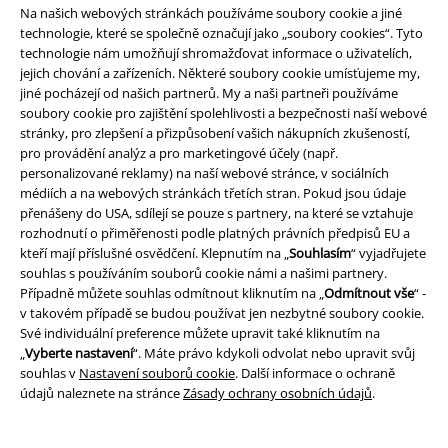
EMP aplikaci
Na našich webových stránkách používáme soubory cookie a jiné
Stáhněte si novou EMP aplikaci zdarma a využijte všechny nové
technologie, které se společně označují jako „soubory cookies“. Tyto
funkce a výhody!
technologie nám umožňují shromažďovat informace o uživatelích,
jejich chování a zařízeních. Některé soubory cookie umísťujeme my,
jiné pocházejí od našich partnerů. My a naši partneři používáme
soubory cookie pro zajištění spolehlivosti a bezpečnosti naší webové
stránky, pro zlepšení a přizpůsobení vašich nákupních zkušeností,
pro provádění analýz a pro marketingové účely (např.
A Warner Music Group Company
personalizované reklamy) na naší webové stránce, v sociálních
médiích a na webových stránkách třetích stran. Pokud jsou údaje
přenášeny do USA, sdílejí se pouze s partnery, na které se vztahuje
rozhodnutí o přiměřenosti podle platných právních předpisů EU a
kteří mají příslušné osvědčení. Klepnutím na „
Souhlasím
“ vyjadřujete
souhlas s používáním souborů cookie námi a našimi partnery.
Případně můžete souhlas odmítnout kliknutím na „
Odmítnout vše
“ -
v takovém případě se budou používat jen nezbytné soubory cookie.
Své individuální preference můžete upravit také kliknutím na
„
Vyberte nastavení
“. Máte právo kdykoli odvolat nebo upravit svůj
souhlas v
Nastavení souborů cookie
. Další informace o ochraně
údajů naleznete na stránce
Zásady ochrany osobních údajů
.