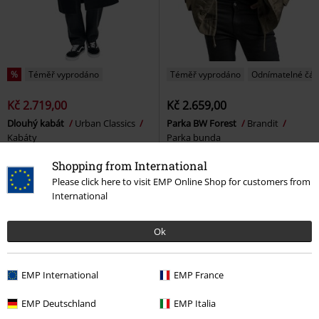
%
Téměř vyprodáno
Téměř vyprodáno
Odnímatelné čás
Kč 2.719,00
Kč 2.659,00
Dlouhý kabát
Urban Classics
Parka BW Forest
Brandit
Kabáty
Parka bunda
Shopping from International
Please click here to visit EMP Online Shop for customers from
International
Ok
EMP International
EMP France
EMP Deutschland
EMP Italia