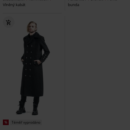
Vlněný kabát
bunda
%
Téměř vyprodáno