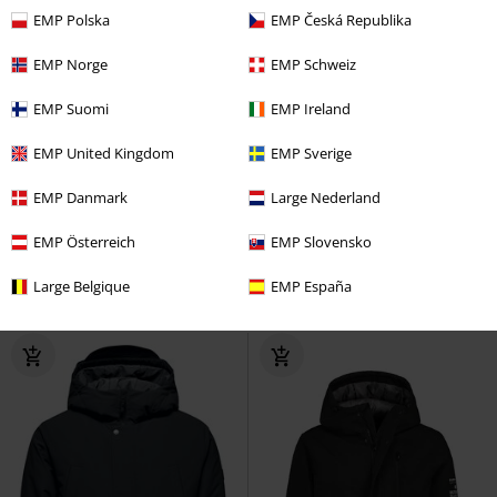
EMP Polska
EMP Česká Republika
EMP Norge
EMP Schweiz
EMP Suomi
EMP Ireland
EMP United Kingdom
EMP Sverige
SLEVA 22%
Téměř vyprodáno
%
Exkluzivní
EMP Danmark
Large Nederland
DMC
Kč 2.799,00
Kč 2.179,00
Kč 1.479,00
EMP Österreich
EMP Slovensko
Danag
Gothicana by EMP
Assassin
Assassin's Creed
Large Belgique
EMP España
Kabáty
Parka bunda