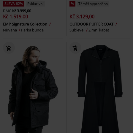
SLEVA 62%
Exkluzivní
%
Téměř vyprodáno
DMC
Kč 3.999,00
Kč 1.519,00
Kč 3.129,00
EMP Signature Collection
OUTDOOR PUFFER COAT
Nirvana
Parka bunda
Sublevel
Zimní kabát