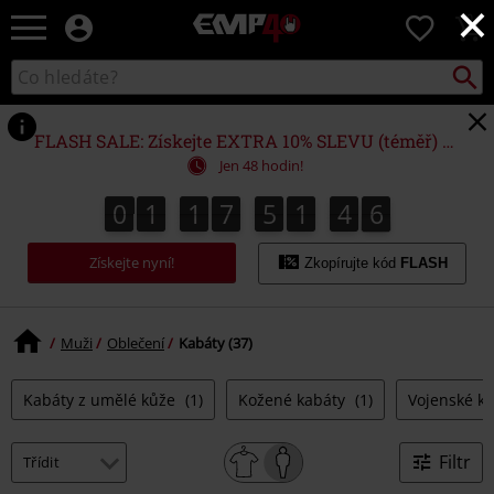
×
EMP
0
-
Hudba,
Vyhled
Katalog
TV
vyhledávání
filmy
&
FLASH SALE: Získejte EXTRA 10% SLEVU (téměř) NA VŠE*
seriály,
Jen 48 hodin!
Merch
pro
0
1
1
7
5
1
4
5
0
1
1
7
5
1
4
4
4
4
4
6
5
hráče,
Alternativní
Získejte nyní!
móda
Zkopírujte kód
FLASH
Muži
Oblečení
Kabáty (37)
Kabáty z umělé kůže
(1)
Kožené kabáty
(1)
Vojenské k
Filtr