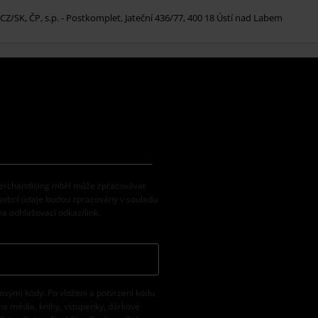
 CZ/SK, ČP, s.p. - Postkomplet, Jateční 436/77, 400 18 Ústí nad Labem
 Merchandising mbH může zpracovávat
osobní údaje budou zpracovány v souladu
na odhlašovací odkaz/link.
vovými kódy. Po vložení a potvrzení kódu
na média, knihy, vstupenky, dárkové