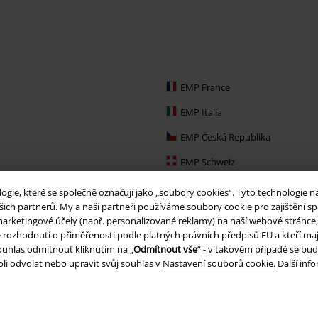
EMP France
EMP Italia
EMP Česká Republika
EMP Schweiz
EMP Ireland
ie, které se společně označují jako „soubory cookies“. Tyto technologie n
ich partnerů. My a naši partneři používáme soubory cookie pro zajištění spo
EMP Sverige
arketingové účely (např. personalizované reklamy) na naší webové stránce, 
je rozhodnutí o přiměřenosti podle platných právních předpisů EU a kteří maj
Large Nederland
uhlas odmítnout kliknutím na „
Odmítnout vše
“ - v takovém případě se bud
EMP Slovensko
li odvolat nebo upravit svůj souhlas v
Nastavení souborů cookie
. Další in
EMP España