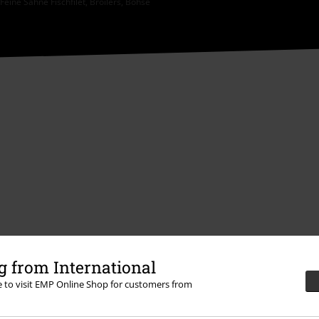
eine Sahne Fischfilet, Broilers, Böhse
 from International
Nabídky pro vás
re to visit EMP Online Shop for customers from
Soutěž