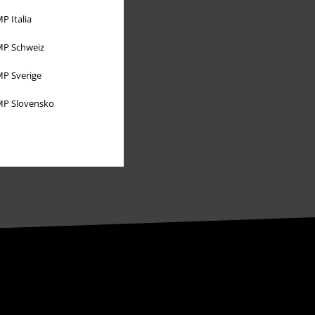
P Italia
P Schweiz
P Sverige
P Slovensko