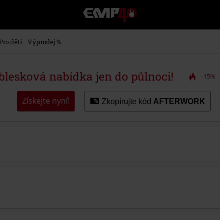
EMP
-
Hudba,
TV
Pro děti
Výprodej %
filmy
&
seriály,
 blesková nabídka jen do půlnoci!
-15%
Merch
pro
hráče,
Získejte nyní!
Zkopírujte kód
AFTERWORK
Alternativní
móda