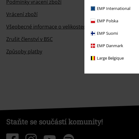
Podmínky vracení zboží
EMP International
Vrácení zboží
EMP Polska
Všeobecné informace o velikostech
EMP Suomi
Zrušit členství v BSC
EMP Danmark
Způsoby platby
Large Belgique
Staňte se součástí komunity!