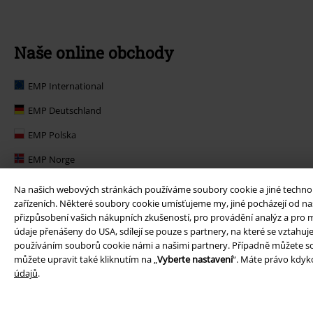
Naše online obchody
EMP International
EMP Deutschland
EMP Polska
EMP Norge
EMP Suomi
Na našich webových stránkách používáme soubory cookie a jiné technolog
zařízeních. Některé soubory cookie umísťujeme my, jiné pocházejí od naš
EMP United Kingdom
přizpůsobení vašich nákupních zkušeností, pro provádění analýz a pro m
údaje přenášeny do USA, sdílejí se pouze s partnery, na které se vztahu
EMP Danmark
používáním souborů cookie námi a našimi partnery. Případně můžete so
EMP Österreich
můžete upravit také kliknutím na „
Vyberte nastavení
“. Máte právo kdyko
údajů
.
Large Belgique