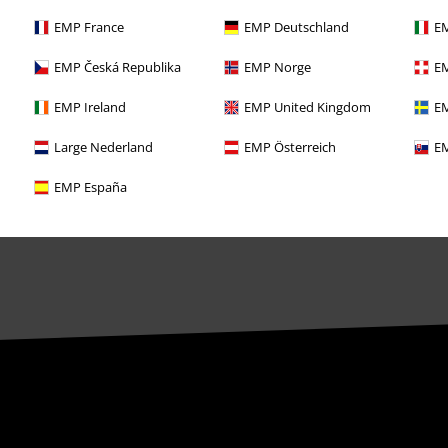
Objednejte si dárkový poukaz
EMP France
EMP Deutschland
EM
EMP Česká Republika
EMP Norge
EM
EMP Ireland
EMP United Kingdom
EM
Large Nederland
EMP Österreich
EM
EMP España