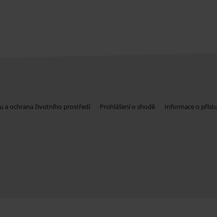
u a ochrana životního prostředí
Prohlášení o shodě
Informace o příst