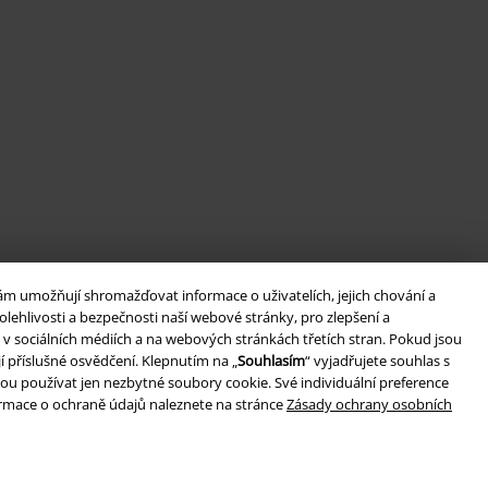
ám umožňují shromažďovat informace o uživatelích, jejich chování a
lehlivosti a bezpečnosti naší webové stránky, pro zlepšení a
v sociálních médiích a na webových stránkách třetích stran. Pokud jsou
í příslušné osvědčení. Klepnutím na „
Souhlasím
“ vyjadřujete souhlas s
ou používat jen nezbytné soubory cookie. Své individuální preference
formace o ochraně údajů naleznete na stránce
Zásady ochrany osobních