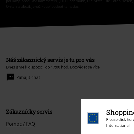
poukazy, produkty: Rammstein, (Till) Lindemann, Die Ärzte, Die Toten Hosen, F
Onkelz a zboží, jehož koupí podpoříte nadaci.
Náš zákaznický servis je tu pro vás
Dnes jsme k dispozici: do 17:00 hod.
Dozvědět se více
Zahájit chat
Shopping
Zákaznícky servis
Please click he
Pomoc / FAQ
International