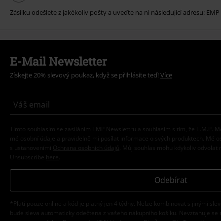
Zásilku odešlete z jakékoliv pošty a uveďte na ni následující adresu: EMP
E-Mail Newsletter
Získejte 20% slevový poukaz, když se přihlásíte teď!
Více
Tímto souhlasím se zasíláním EMP Newslettru a souhlasím s tím, že E.M.P.
mé osobní údaje a pravidelně mi posílat informace o svých produktech. Mé 
s ustanoveními
Ochrana osobních údajů
. Můj souhlas mohu kdykoliv odvolat 
Unsubscribe
here
.
Odebírat
*Platí pouze online a kód je platný jen 4 týdny. Nelze kombinovat s jinými sle
bude sleva automaticky odečtena z vašeho nákupního košíku. Nevztahuje se 