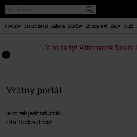
Přejít k
Vyhledávání
Katalog
hlavnímu
vyhledávání
obsahu
Novinky
Merch kapel
Zábava
Značky
Životní styl
Ženy
Muži
Je to tady! Afterwork Deals:
Vrátny portál
Je to tak jednoduché:
Vrácení zboží ve 4 krocích