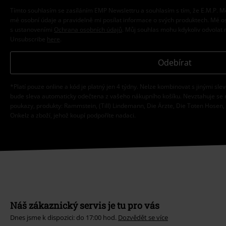
Tímto souhlasím se zasíláním EMP Newslettru a souhlasím s tím, že E.M.P.
mé osobní údaje a pravidelně mi posílat informace o svých produktech. Mé 
s ustanoveními
Ochrana osobních údajů
. Můj souhlas mohu kdykoliv odvolat 
Unsubscribe
here
.
Odebírat
*Platí pouze online a kód je platný jen 4 týdny. Nelze kombinovat s jinými sle
bude sleva automaticky odečtena z vašeho nákupního košíku. Nevztahuje se 
poukazy, produkty: Rammstein, (Till) Lindemann, Die Ärzte, Die Toten Hosen, F
Onkelz a zboží, jehož koupí podpoříte nadaci.
Náš zákaznický servis je tu pro vás
Dnes jsme k dispozici: do 17:00 hod.
Dozvědět se více