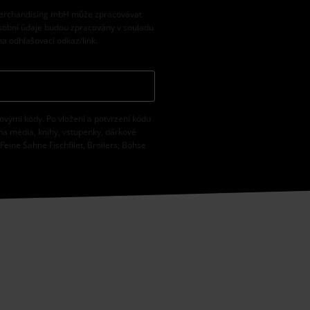
 Merchandising mbH může zpracovávat
osobní údaje budou zpracovány v souladu
na odhlašovací odkaz/link.
vovými kódy. Po vložení a potvrzení kódu
na média, knihy, vstupenky, dárkové
eine Sahne Fischfilet, Broilers, Böhse