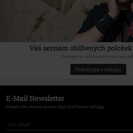
Váš seznam oblíbených položek 
Podívejte se, určitě najdete něco pro se
Pokračujte v nákupu
E-Mail Newsletter
Získejte 20% slevový poukaz, když se přihlásíte teď!
Více