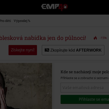
EMP
-
Hudba,
TV
Pro děti
Výprodej %
filmy
&
seriály,
 blesková nabídka jen do půlnoci!
-15%
Merch
pro
hráče,
Získejte nyní!
Zkopírujte kód
AFTERWORK
Alternativní
móda
Kde se nacházejí moje pol
Přihlaste se a zobrazte si seznam
Přihlaste se em