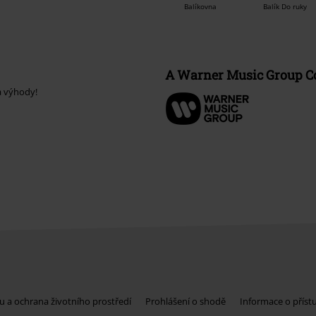
Balíkovna
Balík Do ruky
A Warner Music Group 
a výhody!
u a ochrana životního prostředí
Prohlášení o shodě
Informace o příst