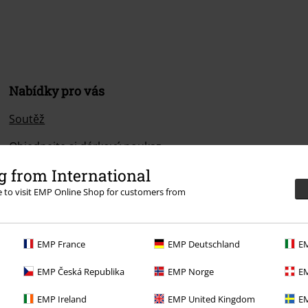
Nabídky pro vás
Soutěž
Objednejte si dárkový poukaz
 from International
re to visit EMP Online Shop for customers from
EMP France
EMP Deutschland
EM
EMP Česká Republika
EMP Norge
EM
EMP Ireland
EMP United Kingdom
EM