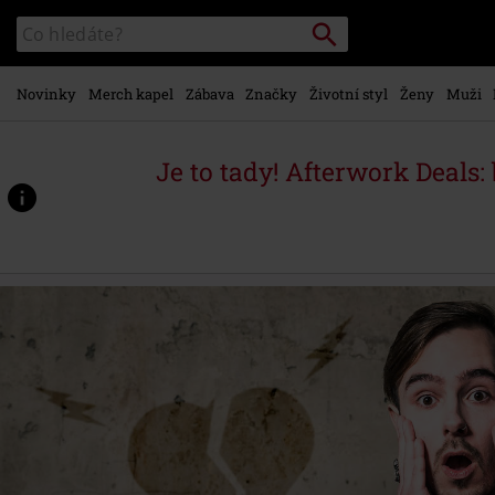
Přejít k
Vyhledávání
Katalog
hlavnímu
vyhledávání
obsahu
Novinky
Merch kapel
Zábava
Značky
Životní styl
Ženy
Muži
Je to tady! Afterwork Deals: