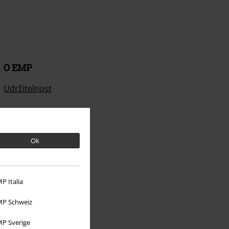
O EMP
Udržitelnost
Ok
P Italia
P Schweiz
P Sverige