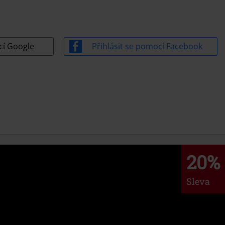
líč?
Použijte heslo
cí Google
Přihlásit se pomocí Facebook
20%
Sleva