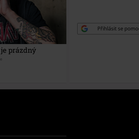
Ztratili jste přístupový k
Přihlásit se pomo
je prázdný
be