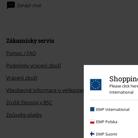
Zahájit chat
Zákaznícky servis
Pomoc / FAQ
Podmínky vracení zboží
Shopping
Vrácení zboží
Please click he
Všeobecné informace o velikostech
International
Zrušit členství v BSC
EMP International
Způsoby platby
EMP Polska
EMP Suomi