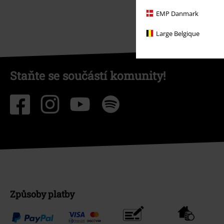
EMP Danmark
Large Belgique
Staňte se součástí komunity!
Způsoby platby