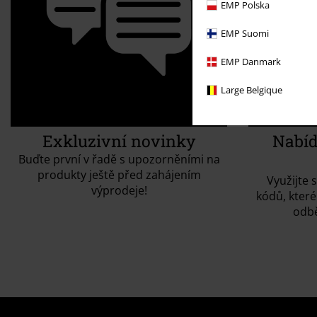
EMP Polska
EMP Suomi
EMP Danmark
Large Belgique
Exkluzivní novinky
Nabíd
Buďte první v řadě s upozorněními na
produkty ještě před zahájením
Využijte 
výprodeje!
kódů, které
odbě