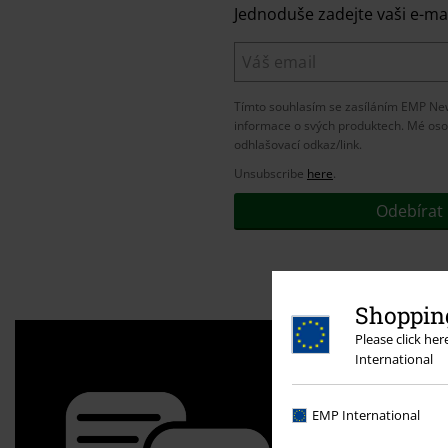
Jednoduše zadejte vaši e-mai
Tímto souhlasím se zasíláním EMP New
informace o svých produktech. Mé oso
odhlašovací odkaz/link.
Unsubscribe
here
.
Odebírat
Shopping
Please click he
International
EMP International