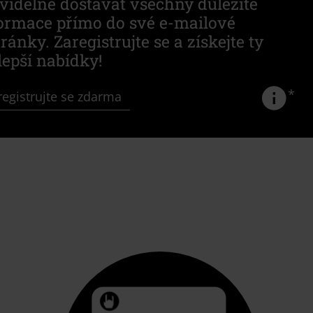
videlně dostávat všechny důležité
ormace přímo do své e-mailové
ránky. Zaregistrujte se a získejte ty
lepší nabídky!
*
egistrujte se zdarma