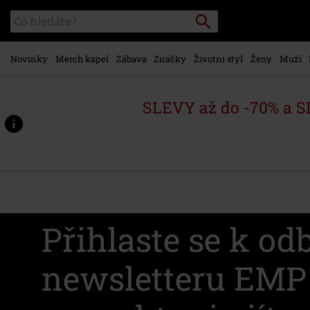
Přejít k
Vyhledávání
Katalog
hlavnímu
vyhledávání
obsahu
Novinky
Merch kapel
Zábava
Značky
Životní styl
Ženy
Muži
SLEVY až do -70% a 
Přihlaste se k od
newsletteru EMP