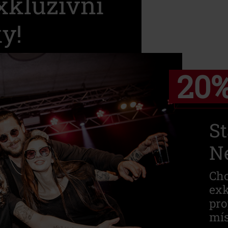
exkluzivní
y!
20
S
Ne
Chc
exk
pro
mís