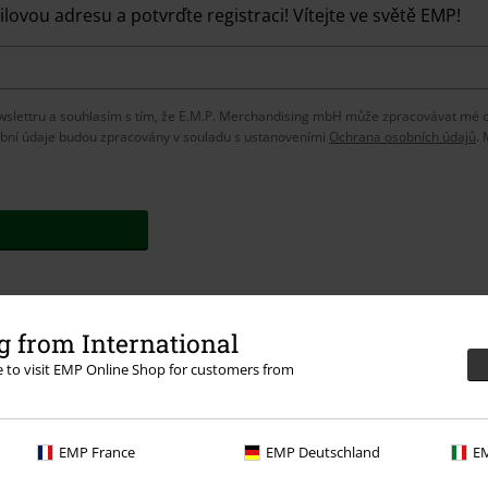
lovou adresu a potvrďte registraci! Vítejte ve světě EMP!
slettru a souhlasím s tím, že E.M.P. Merchandising mbH může zpracovávat mé os
bní údaje budou zpracovány v souladu s ustanoveními
Ochrana osobních údajů
.
 from International
re to visit EMP Online Shop for customers from
EMP France
EMP Deutschland
EM