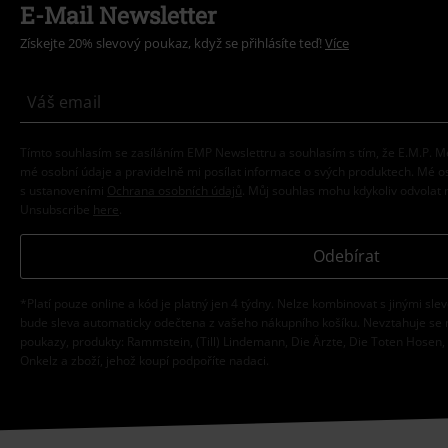
E-Mail Newsletter
Získejte 20% slevový poukaz, když se přihlásíte teď!
Více
Tímto souhlasím se zasíláním EMP Newslettru a souhlasím s tím, že E.M.P.
mé osobní údaje a pravidelně mi posílat informace o svých produktech. Mé 
s ustanoveními
Ochrana osobních údajů
. Můj souhlas mohu kdykoliv odvolat 
Unsubscribe
here
.
Odebírat
*Platí pouze online a kód je platný jen 4 týdny. Nelze kombinovat s jinými sle
bude sleva automaticky odečtena z vašeho nákupního košíku. Nevztahuje se 
poukazy, produkty: Rammstein, (Till) Lindemann, Die Ärzte, Die Toten Hosen, F
Onkelz a zboží, jehož koupí podpoříte nadaci.