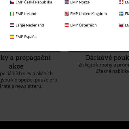
EMP Česká Republika
EMP Norge
EM
EMP Ireland
EMP United Kingdom
EM
Large Nederland
EMP Österreich
EM
EMP España
ky a propagační
Dárkové pou
akce
Získejte kupony a prom
úžasné nabídky
speciálních slev a akčních
 jsou k dispozici pouze pro
ratele newsletteru.