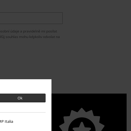
obní údaje a pravidelně mi posílat
 Můj souhlas mohu kdykoliv odvolat na
Ok
P Italia