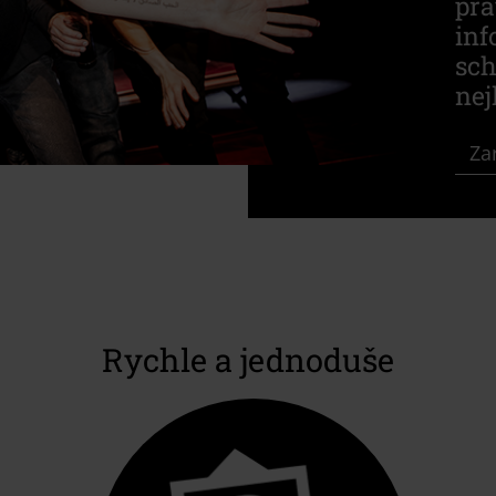
pra
inf
sch
nej
Zar
Rychle a jednoduše