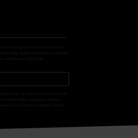
 Merchandising mbH může zpracovávat
osobní údaje budou zpracovány v souladu
na odhlašovací odkaz/link.
vovými kódy. Po vložení a potvrzení kódu
na média, knihy, vstupenky, dárkové
eine Sahne Fischfilet, Broilers, Böhse