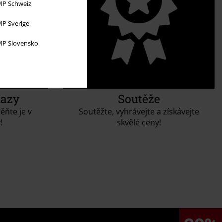
P Schweiz
P Sverige
P Slovensko
kazy
Soutěže
ěňte je v
Soutěžte, vyhrávejte a získávejte
!
skvělé ceny!