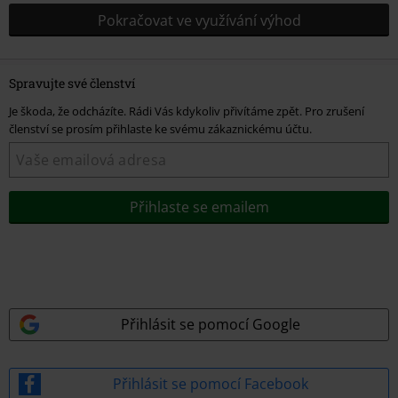
Pokračovat ve využívání výhod
Spravujte své členství
Je škoda, že odcházíte. Rádi Vás kdykoliv přivítáme zpět. Pro zrušení
členství se prosím přihlaste ke svému zákaznickému účtu.
Přihlaste se emailem
Ztratili jste přístupový klíč?
Přihlásit se pomocí Google
Použijte heslo
Přihlásit se pomocí Facebook