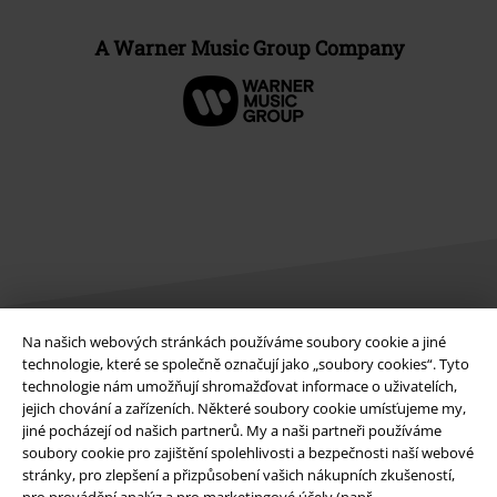
A Warner Music Group Company
Na našich webových stránkách používáme soubory cookie a jiné
technologie, které se společně označují jako „soubory cookies“. Tyto
Právní informace
technologie nám umožňují shromažďovat informace o uživatelích,
Podmínky
jejich chování a zařízeních. Některé soubory cookie umísťujeme my,
jiné pocházejí od našich partnerů. My a naši partneři používáme
soubory cookie pro zajištění spolehlivosti a bezpečnosti naší webové
Prohlášení
stránky, pro zlepšení a přizpůsobení vašich nákupních zkušeností,