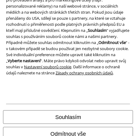
pro provádění analýz a pro marketingové účely (např.
Ochrana osobních údajů
personalizované reklamy) na naší webové stránce, v sociálních
médiích a na webových stránkách třetích stran. Pokud jsou údaje
Likvidace odpadu a ochrana životního prostředí
přenášeny do USA, sdílejí se pouze s partnery, na které se vztahuje
rozhodnutí o přiměřenosti podle platných právních předpisů EU a
Prohlášení o shodě
kteří mají příslušné osvědčení. Klepnutím na „
Souhlasím
“ vyjadřujete
souhlas s používáním souborů cookie námi a našimi partnery.
Případně můžete souhlas odmítnout kliknutím na „
Odmítnout vše
“ -
Informace o přístupnosti
v takovém případě se budou používat jen nezbytné soubory cookie.
Své individuální preference můžete upravit také kliknutím na
Nastavení souborů cookie
„
Vyberte nastavení
“. Máte právo kdykoli odvolat nebo upravit svůj
souhlas v
Nastavení souborů cookie
. Další informace o ochraně
Odstoupení od smlouvy
údajů naleznete na stránce
Zásady ochrany osobních údajů
.
Všechny ceny jsou včetně DPH, bez
poštovného a balného
© 1986-2026 EMP Merchandising
Souhlasím
Naše online obchody
Odmítnout vše