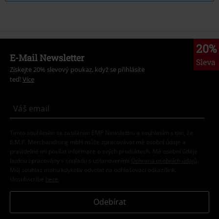
20%
E-Mail Newsletter
Sleva
Získejte 20% slevový poukaz, když se přihlásíte
teď!
Více
Tímto souhlasím se zasíláním EMP Newslettru a souhlasím s tím, že
E.M.P. Merchandising mbH může zpracovávat mé osobní údaje a
pravidelně mi posílat informace o svých produktech. Mé osobní údaje
budou zpracovány v souladu s ustanoveními
Ochrana osobních údajů
.
Můj souhlas mohu kdykoliv odvolat na odhlašovací odkaz/link.
Unsubscribe
here
.
Odebírat