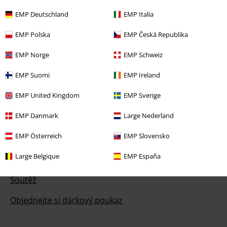
Pomoc / FAQ
EMP Deutschland
EMP Italia
Podmínky vracení zboží
EMP Polska
EMP Česká Republika
Vrácení zboží
EMP Norge
EMP Schweiz
Všeobecné informace o velikostech
EMP Suomi
EMP Ireland
Zrušit členství v BSC
EMP United Kingdom
EMP Sverige
Způsoby platby
EMP Danmark
Large Nederland
EMP Österreich
EMP Slovensko
Large Belgique
EMP España
Nabídky pro vás
Soutěž
Objednejte si dárkový poukaz