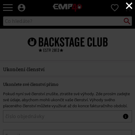
×
EMP
0
-
Hudba,
Vyhled
Katalog
TV
vyhledávání
filmy
&
seriály,
Merch
pro
hráče,
Alternativní
Ukončení členství
móda
Ukončete své členství přímo
Pokud nyní své členství zrušíte, ztratíte své výhody. Zde prosím zadejte
své údaje, abychom mohli ukončit vaše členství. Výhody svého
placeného členství můžete využívat až do konce fakturačního období.