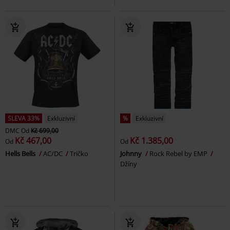
SLEVA 33%
Exkluzivní
%
Exkluzivní
DMC
Od
Kč 699,00
Kč 467,00
Kč 1.385,00
Od
Od
Hells Bells
AC/DC
Tričko
Johnny
Rock Rebel by EMP
Džíny