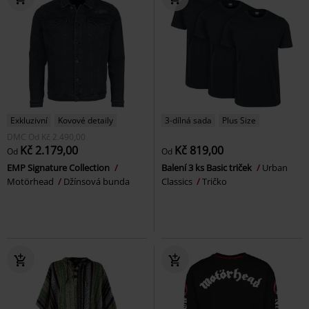
Exkluzivní
Kovové detaily
3-dílná sada
Plus Size
DMC
Od
Kč 2.490,00
Kč 2.179,00
Kč 819,00
Od
Od
EMP Signature Collection
Balení 3 ks Basic triček
Urban
Motörhead
Džínsová bunda
Classics
Tričko