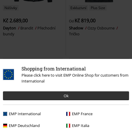
Nášivky
Exkluzivní
Plus Size
Kč 2.689,00
Kč 819,00
Od
Dayton
Brandit
Přechodní
Shadow
Ozzy Osbourne
bundy
Tričko
Shopping from International
Please click here to visit EMP Online Shop for customers from
International
Ok
EMP International
EMP France
Plus Size
Kovové detaily
šněrování
EMP Deutschland
EMP Italia