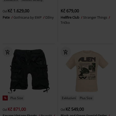
Kč 1.629,00
Kč 679,00
Od
Pete
Gothicana by EMP
Džíny
Hellfire Club
Stranger Things
Tričko
%
Plus Size
Exkluzivní
Plus Size
Kč 871,00
Kč 549,00
Od
Od
Savage Vintage Shorts
Brandit
Black and Green Special Order