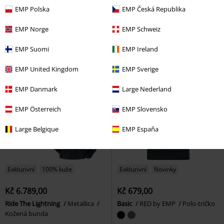
Kč 759,00
Kč 6.789,00
EMP Polska
EMP Česká Republika
Weiße Balken
Rammstein
Nomada Black
New Rock
Boty
Tričko
EMP Norge
EMP Schweiz
EMP Suomi
EMP Ireland
EMP United Kingdom
EMP Sverige
EMP Danmark
Large Nederland
EMP Österreich
EMP Slovensko
Large Belgique
EMP España
Exkluzivní
100% kuže
Exkluzivní
Novinky
Kč 6.789,00
Kč 679,00
Ride The Lightning
Metallica
Basic
RED by EMP
Polo-tričko
Kožená bunda