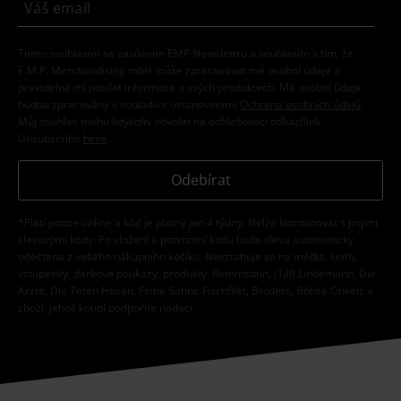
Tímto souhlasím se zasíláním EMP Newslettru a souhlasím s tím, že
E.M.P. Merchandising mbH může zpracovávat mé osobní údaje a
pravidelně mi posílat informace o svých produktech. Mé osobní údaje
budou zpracovány v souladu s ustanoveními
Ochrana osobních údajů
.
Můj souhlas mohu kdykoliv odvolat na odhlašovací odkaz/link.
Unsubscribe
here
.
Odebírat
*Platí pouze online a kód je platný jen 4 týdny. Nelze kombinovat s jinými
slevovými kódy. Po vložení a potvrzení kódu bude sleva automaticky
odečtena z vašeho nákupního košíku. Nevztahuje se na média, knihy,
vstupenky, dárkové poukazy, produkty: Rammstein, (Till) Lindemann, Die
Ärzte, Die Toten Hosen, Feine Sahne Fischfilet, Broilers, Böhse Onkelz a
zboží, jehož koupí podpoříte nadaci.