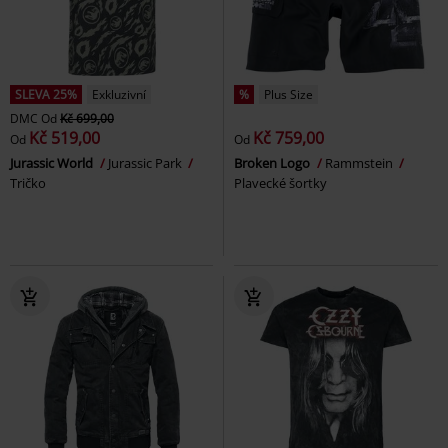
SLEVA 25%
Exkluzivní
%
Plus Size
DMC
Od
Kč 699,00
Kč 519,00
Kč 759,00
Od
Od
Jurassic World
Jurassic Park
Broken Logo
Rammstein
Tričko
Plavecké šortky