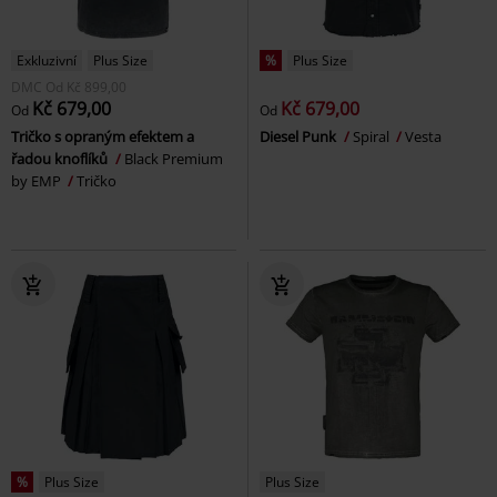
Exkluzivní
Plus Size
%
Plus Size
DMC
Od
Kč 899,00
Kč 679,00
Kč 679,00
Od
Od
Tričko s opraným efektem a
Diesel Punk
Spiral
Vesta
řadou knoflíků
Black Premium
by EMP
Tričko
%
Plus Size
Plus Size