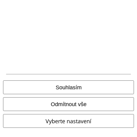
Balíkovna
Balík Do ruky
EMP aplikaci
Stáhněte si novou EMP aplikaci zdarma a využijte všechny nové
funkce a výhody!
Souhlasím
A Warner Music Group Company
Odmítnout vše
Vyberte nastavení