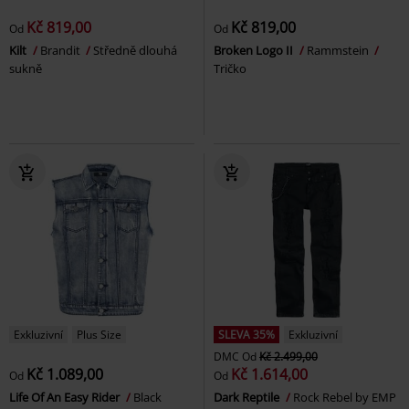
Kč 819,00
Kč 819,00
Od
Od
Kilt
Brandit
Středně dlouhá
Broken Logo II
Rammstein
sukně
Tričko
Exkluzivní
Plus Size
SLEVA 35%
Exkluzivní
DMC
Od
Kč 2.499,00
Kč 1.089,00
Kč 1.614,00
Od
Od
Life Of An Easy Rider
Black
Dark Reptile
Rock Rebel by EMP