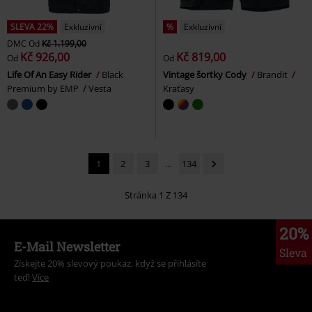
SLEVA 22%
Exkluzivní
%
Exkluzivní
DMC
Od
Kč 1.199,00
Kč 926,00
Kč 819,00
Od
Od
Life Of An Easy Rider
Black
Vintage šortky Cody
Brandit
Premium by EMP
Vesta
Kraťasy
1
2
3
...
134
Stránka 1 Z 134
20%
E-Mail Newsletter
Sleva
Získejte 20% slevový poukaz, když se přihlásíte
teď!
Více