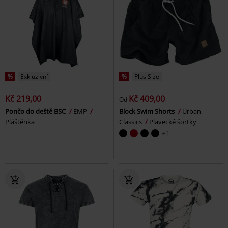
%
Exkluzivní
%
Plus Size
Kč 219,00
Kč 409,00
Od
Pončo do deště BSC
EMP
Block Swim Shorts
Urban
Pláštěnka
Classics
Plavecké šortky
+1