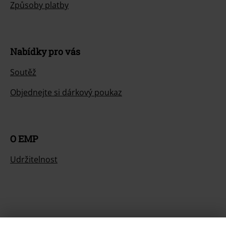
Způsoby platby
Nabídky pro vás
Soutěž
Objednejte si dárkový poukaz
O EMP
Udržitelnost