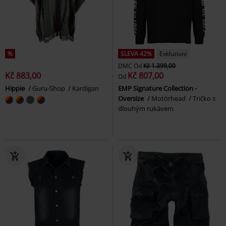
%
SLEVA 42%
Exkluzivní
DMC
Od
Kč 1.399,00
Kč 883,00
Kč 807,00
Od
Hippie
Guru-Shop
Kardigan
EMP Signature Collection -
Oversize
Motörhead
Tričko s
dlouhým rukávem