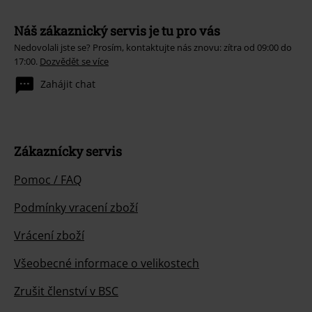
Náš zákaznický servis je tu pro vás
Nedovolali jste se? Prosím, kontaktujte nás znovu: zítra od 09:00 do
17:00.
Dozvědět se více
Zahájit chat
Zákaznícky servis
Pomoc / FAQ
Podmínky vracení zboží
Vrácení zboží
Všeobecné informace o velikostech
Zrušit členství v BSC