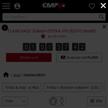
×
EMP
0
-
Hudba,
Vyhled
Katalog
TV
vyhledávání
filmy
&
FLASH SALE: Získejte EXTRA 10% SLEVU (téměř) NA VŠE*
seriály,
Jen 48 hodin!
Merch
pro
0
1
0
1
5
7
4
1
0
1
0
1
5
7
4
0
2
0
1
hráče,
Alternativní
Získejte nyní!
móda
Zkopírujte kód
FLASH
Muži
Oblečení (8021)
Trička & topy
(4.982)
Trička s dlouhým rukávem
(235)
Filtr