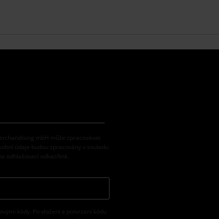
 Merchandising mbH může zpracovávat
osobní údaje budou zpracovány v souladu
na odhlašovací odkaz/link.
vovými kódy. Po vložení a potvrzení kódu