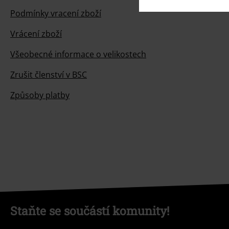
Podmínky vracení zboží
Vrácení zboží
Všeobecné informace o velikostech
Zrušit členství v BSC
Způsoby platby
Staňte se součástí komunity!