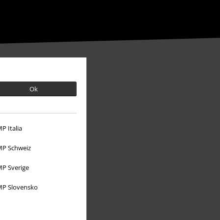
Ok
P Italia
P Schweiz
P Sverige
P Slovensko
O EMP
Udržitelnost