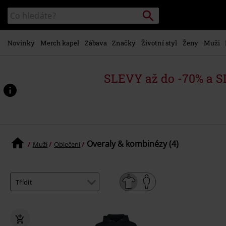
Přejít k
Vyhledávání
Katalog
hlavnímu
vyhledávání
obsahu
Novinky
Merch kapel
Zábava
Značky
Životní styl
Ženy
Muži
SLEVY až do -70% a 
Overaly & kombinézy (4)
Muži
Oblečení