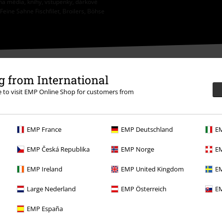
na média, knihy, vstupenky, dárkové
eine Sahne Fischfilet, Broilers, Böhse
 from International
re to visit EMP Online Shop for customers from
EMP France
EMP Deutschland
EM
EMP Česká Republika
EMP Norge
EM
EMP Ireland
EMP United Kingdom
EM
Large Nederland
EMP Österreich
EM
Nabídky pro vás
EMP España
Soutěž