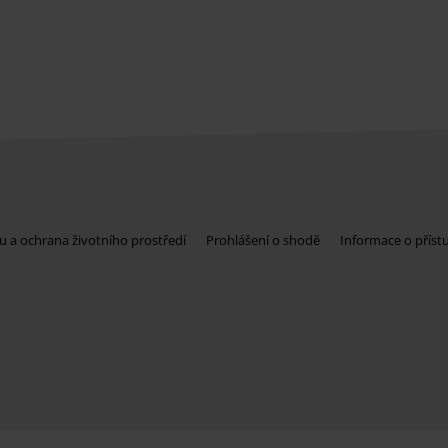
u a ochrana životního prostředí
Prohlášení o shodě
Informace o příst