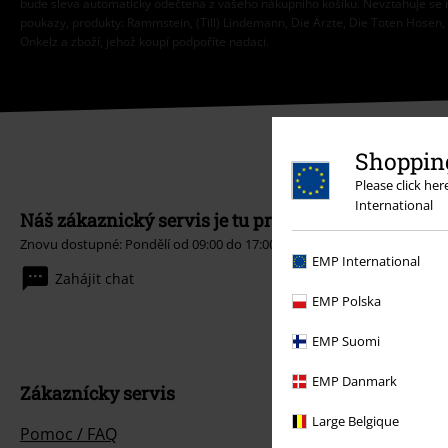
bude sleva automaticky odečtena z vašeho nákupního košíku. Nevztahuje se 
poukazy, produkty: Rammstein, (Till) Lindemann, Die Ärzte, Die Toten Hosen, F
Onkelz a zboží, jehož koupí podpoříte nadaci.
Shopping
Please click he
International
Náš zákaznický servis je tu pro vás
Znovu dostupné: Pondělí od 09:00 do 17:00.
Dozvědět se více
EMP International
Zahájit chat
EMP Polska
EMP Suomi
EMP Danmark
Zákaznícky servis
Large Belgique
Pomoc / FAQ