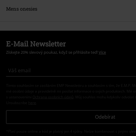
Mens onesies
E-Mail Newsletter
Získejte 20% slevový poukaz, když se přihlásíte teď!
Více
Tímto souhlasím se zasíláním EMP Newslettru a souhlasím s tím, že E.M.P.
mé osobní údaje a pravidelně mi posílat informace o svých produktech. Mé 
s ustanoveními
Ochrana osobních údajů
. Můj souhlas mohu kdykoliv odvolat 
Unsubscribe
here
.
Odebírat
*Platí pouze online a kód je platný jen 4 týdny. Nelze kombinovat s jinými sle