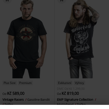
Plus Size
Premium
Exkluzivní
Výřezy
DMC
Od
Kč 1.299,00
Kč 589,00
Kč 819,00
Od
Od
Vintage Racers
Gasoline Bandit
EMP Signature Collection
Tričko
Motörhead
Tričko