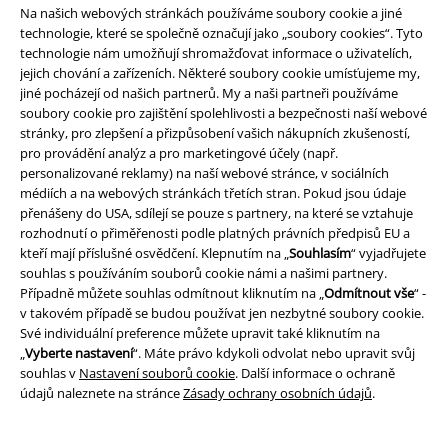
Na našich webových stránkách používáme soubory cookie a jiné
technologie, které se společně označují jako „soubory cookies“. Tyto
technologie nám umožňují shromažďovat informace o uživatelích,
jejich chování a zařízeních. Některé soubory cookie umísťujeme my,
jiné pocházejí od našich partnerů. My a naši partneři používáme
soubory cookie pro zajištění spolehlivosti a bezpečnosti naší webové
stránky, pro zlepšení a přizpůsobení vašich nákupních zkušeností,
pro provádění analýz a pro marketingové účely (např.
personalizované reklamy) na naší webové stránce, v sociálních
médiích a na webových stránkách třetích stran. Pokud jsou údaje
přenášeny do USA, sdílejí se pouze s partnery, na které se vztahuje
rozhodnutí o přiměřenosti podle platných právních předpisů EU a
kteří mají příslušné osvědčení. Klepnutím na „
Souhlasím
“ vyjadřujete
souhlas s používáním souborů cookie námi a našimi partnery.
Případně můžete souhlas odmítnout kliknutím na „
Odmítnout vše
“ -
v takovém případě se budou používat jen nezbytné soubory cookie.
Své individuální preference můžete upravit také kliknutím na
„
Vyberte nastavení
“. Máte právo kdykoli odvolat nebo upravit svůj
souhlas v
Nastavení souborů cookie
. Další informace o ochraně
%
%
údajů naleznete na stránce
Zásady ochrany osobních údajů
.
Kč 409,00
Kč 439,00