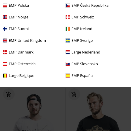
EMP Polska
EMP Česká Republika
EMP Norge
EMP Schweiz
EMP Suomi
EMP Ireland
EMP United Kingdom
EMP Sverige
%
Exkluzivní
Plus Size
EMP Danmark
Large Nederland
Kč 409,00
Kč 759,00
EMP Österreich
EMP Slovensko
Batik T-Shirt with Runes
Black
Weiße Balken
Rammstein
Large Belgique
EMP España
Premium by EMP
Tričko
Tričko