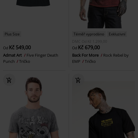
Plus Size
Téměř vyprodáno
Exkluzivní
DMC
Od
Kč 1.299,00
Kč 549,00
Kč 679,00
Od
Od
Admat Art
Five Finger Death
Back For More
Rock Rebel by
Punch
Tričko
EMP
Tričko