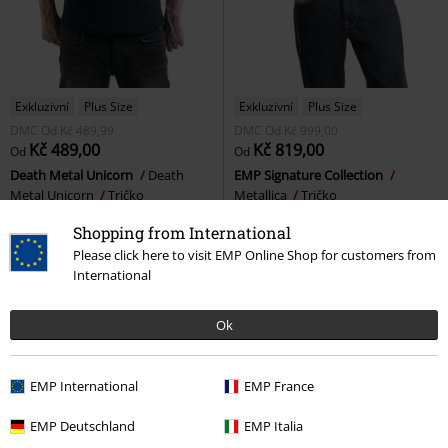
Exkluzivní
Plus Size
Exkluzivní
Plus Size
DMC
Od
Kč 489,99
DMC
Od
Kč 999,00
Kč 489,00
Kč 819,00
Od
Od
Death Metal Unicorn
Death
EMP Signature Collection
Metal Unicorn
Tričko
Metallica
Tričko
Shopping from International
Please click here to visit EMP Online Shop for customers from
International
Ok
EMP International
EMP France
EMP Deutschland
EMP Italia