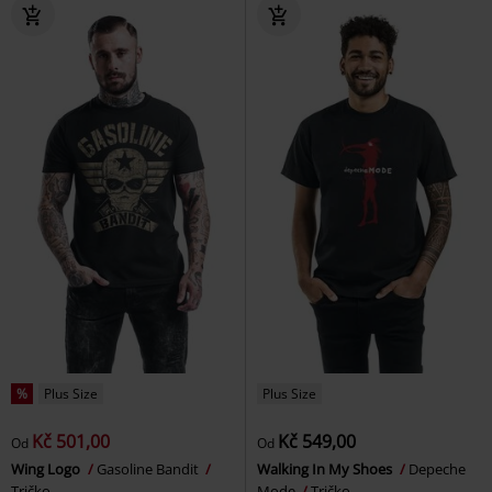
%
Plus Size
Plus Size
Kč 501,00
Kč 549,00
Od
Od
Wing Logo
Gasoline Bandit
Walking In My Shoes
Depeche
Tričko
Mode
Tričko