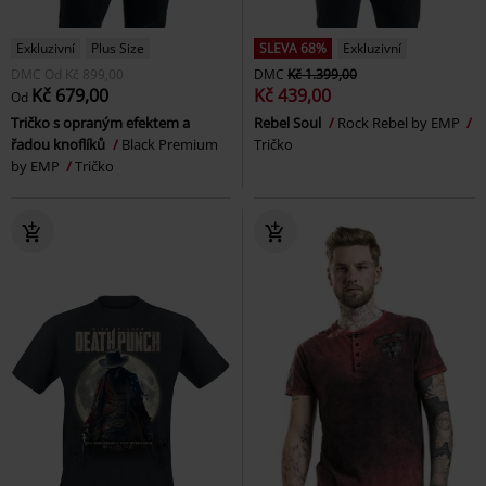
Exkluzivní
Plus Size
SLEVA 68%
Exkluzivní
DMC
Od
Kč 899,00
DMC
Kč 1.399,00
Kč 679,00
Kč 439,00
Od
Tričko s opraným efektem a
Rebel Soul
Rock Rebel by EMP
řadou knoflíků
Black Premium
Tričko
by EMP
Tričko