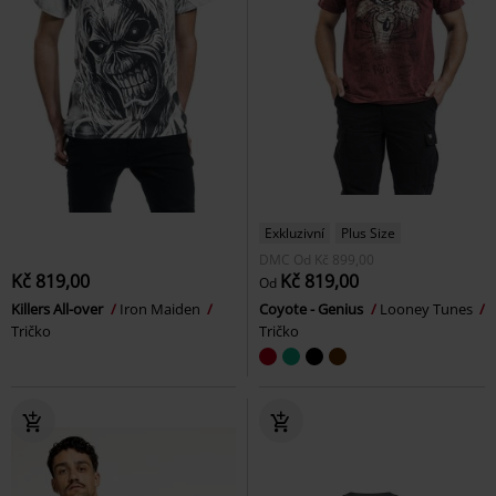
Exkluzivní
Plus Size
DMC
Od
Kč 899,00
Kč 819,00
Kč 819,00
Od
Killers All-over
Iron Maiden
Coyote - Genius
Looney Tunes
Tričko
Tričko