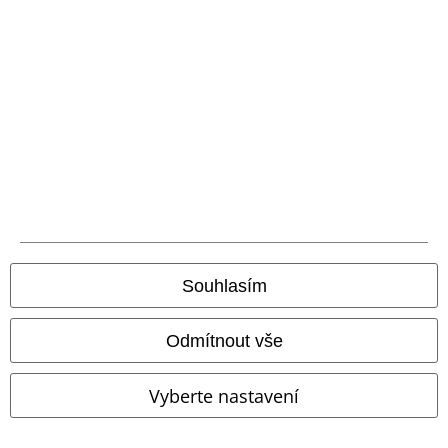
Sketch
Deadpool
Tričko
V - Skyrim - Mysterium Xarxes
The Elder Scrolls
Tričko
Souhlasím
Odmítnout vše
Vyberte nastavení
SLEVA 26%
Plus Size
Plus Size