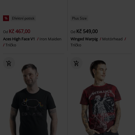
%
Efektní potisk
Plus Size
Kč 467,00
Kč 549,00
Od
Od
Aces High Face V1
Iron Maiden
Winged Warpig
Motörhead
Tričko
Tričko