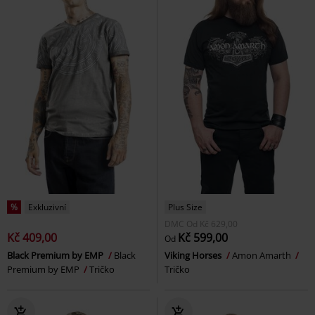
%
Exkluzivní
Plus Size
DMC
Od
Kč 629,00
Kč 409,00
Kč 599,00
Od
Black Premium by EMP
Black
Viking Horses
Amon Amarth
Premium by EMP
Tričko
Tričko