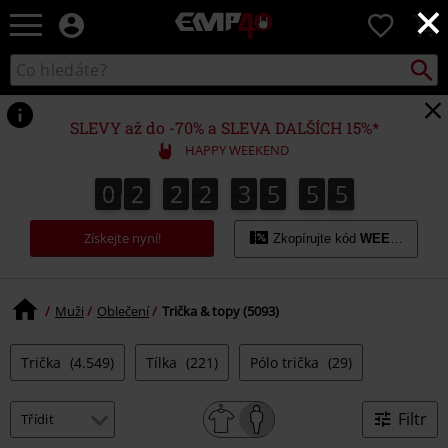
×
EMP
0
-
Hudba,
Vyhled
Katalog
TV
vyhledávání
filmy
&
SLEVY až do -70% a SLEVA DALŠÍCH 15%*
seriály,
HAPPY WEEKEND
Merch
pro
0
2
2
2
3
5
5
4
0
2
2
2
3
5
5
3
5
5
3
5
5
5
4
hráče,
Alternativní
Získejte nyní!
móda
Zkopírujte kód
WEEKEND
Muži
Oblečení
Trička & topy (5093)
Trička
(4.549)
Tílka
(221)
Pólo trička
(29)
Filtr