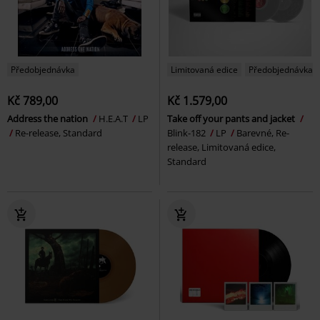
Předobjednávka
Limitovaná edice
Předobjednávka
Kč 789,00
Kč 1.579,00
Address the nation
H.E.A.T
LP
Take off your pants and jacket
Re-release, Standard
Blink-182
LP
Barevné, Re-
release, Limitovaná edice,
Standard