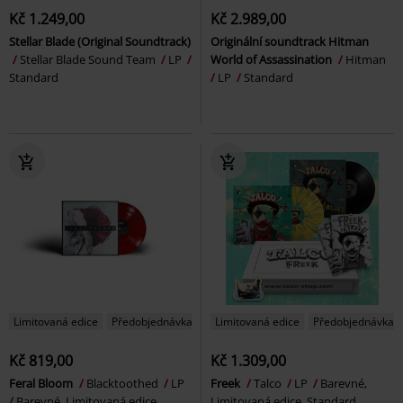
Kč 1.249,00
Kč 2.989,00
Stellar Blade (Original Soundtrack)
Originální soundtrack Hitman
Stellar Blade Sound Team
LP
World of Assassination
Hitman
Standard
LP
Standard
Limitovaná edice
Předobjednávka
Limitovaná edice
Předobjednávka
Kč 819,00
Kč 1.309,00
Feral Bloom
Blacktoothed
LP
Freek
Talco
LP
Barevné,
Barevné, Limitovaná edice,
Limitovaná edice, Standard