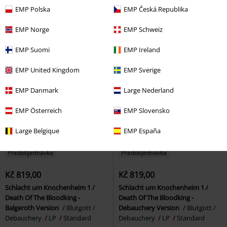
Standard
EMP Polska
EMP Česká Republika
EMP Norge
EMP Schweiz
EMP Suomi
EMP Ireland
EMP United Kingdom
EMP Sverige
EMP Danmark
Large Nederland
EMP Österreich
EMP Slovensko
Large Belgique
EMP España
Předobjednávka
Předobjednávka
Kč 819,00
Kč 819,00
Schlacht um Knochenheim 1 /
Schlacht um Knochenheim 1 /
Death Of The Bloodking -
Death Of The Bloodking -
Balgeroth Version
Blutgott /
Debauchery Version
Blutgott /
Debauchery
LP
Standard
Debauchery
LP
Standard