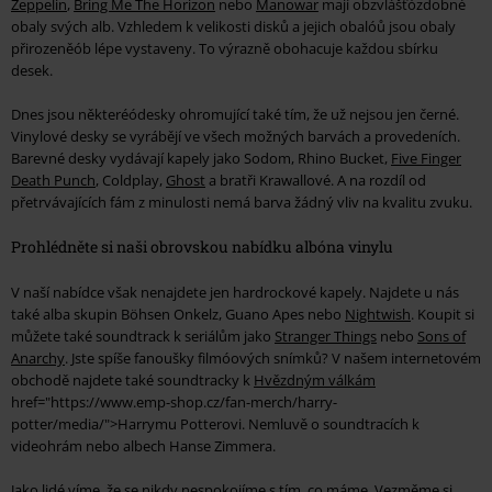
Zeppelin
,
Bring Me The Horizon
nebo
Manowar
mají obzvlášťózdobné
obaly svých alb. Vzhledem k velikosti disků a jejich obalóů jsou obaly
přirozeněób lépe vystaveny. To výrazně obohacuje každou sbírku
desek.
Dnes jsou některéódesky ohromující také tím, že už nejsou jen černé.
Vinylové desky se vyrábějí ve všech možných barvách a provedeních.
Barevné desky vydávají kapely jako Sodom, Rhino Bucket,
Five Finger
Death Punch
, Coldplay,
Ghost
a bratři Krawallové. A na rozdíl od
přetrvávajících fám z minulosti nemá barva žádný vliv na kvalitu zvuku.
Prohlédněte si naši obrovskou nabídku albóna vinylu
V naší nabídce však nenajdete jen hardrockové kapely. Najdete u nás
také alba skupin Böhsen Onkelz, Guano Apes nebo
Nightwish
. Koupit si
můžete také soundtrack k seriálům jako
Stranger Things
nebo
Sons of
Anarchy
. Jste spíše fanoušky filmóových snímků? V našem internetovém
obchodě najdete také soundtracky k
Hvězdným válkám
href="https://www.emp-shop.cz/fan-merch/harry-
potter/media/">Harrymu Potterovi. Nemluvě o soundtracích k
videohrám nebo albech Hanse Zimmera.
Jako lidé víme, že se nikdy nespokojíme s tím, co máme. Vezměme si