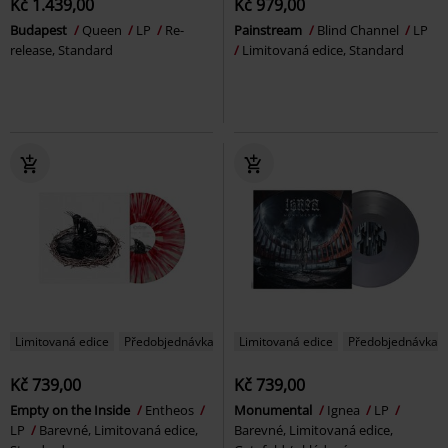
Kč 1.439,00
Kč 979,00
Budapest
Queen
LP
Re-
Painstream
Blind Channel
LP
release, Standard
Limitovaná edice, Standard
Limitovaná edice
Předobjednávka
Limitovaná edice
Předobjednávka
Kč 739,00
Kč 739,00
Empty on the Inside
Entheos
Monumental
Ignea
LP
LP
Barevné, Limitovaná edice,
Barevné, Limitovaná edice,