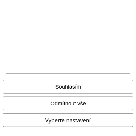
obchod s vinylovými deskami ještě dnes.
Některé z nich si dokonce můžete koupit exkluzivně zde v internetovém
obchodě EMP! Tak už neotálejte a porozhlédněte se po něm právě teď!
Vinyl shop je to pravé místo!
20%
E-Mail Newsletter
Sleva
Získejte 20% slevový poukaz, když se přihlásíte
teď!
Více
Souhlasím
Tímto souhlasím se zasíláním EMP Newslettru a souhlasím s tím, že
E.M.P. Merchandising mbH může zpracovávat mé osobní údaje a
Odmítnout vše
pravidelně mi posílat informace o svých produktech. Mé osobní údaje
budou zpracovány v souladu s ustanoveními
Ochrana osobních údajů
.
Můj souhlas mohu kdykoliv odvolat na odhlašovací odkaz/link.
Vyberte nastavení
Unsubscribe
here
.