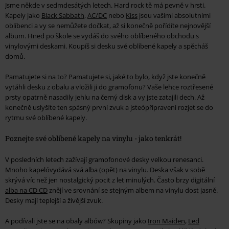
Jsme někde v sedmdesátých letech. Hard rock tě má pevně v hrsti.
Kapely jako
Black Sabbath
,
AC/DC
nebo
Kiss
jsou vašimi absolutními
oblíbenci a vy se nemůžete dočkat, až si konečně pořídíte nejnovější
album. Hned po škole se vydáš do svého oblíbeného obchodu s
vinylovými deskami. Koupíš si desku své oblíbené kapely a spěcháš
domů.
Pamatujete si na to? Pamatujete si, jaké to bylo, když jste konečně
vytáhli desku z obalu a vložili ji do gramofonu? Vaše lehce roztřesené
prsty opatrně nasadily jehlu na černý disk a vy jste zatajili dech. Až
konečně uslyšíte ten spásný první zvuk a jsteópřipraveni rozjet se do
rytmu své oblíbené kapely.
Poznejte své oblíbené kapely na vinylu - jako tenkrát!
V posledních letech zažívají gramofonové desky velkou renesanci.
Mnoho kapelóvydává svá alba (opět) na vinylu. Deska však v sobě
skrývá víc než jen nostalgický pocit z let minulých. Často brzy digitální
alba na CD CD
znějí ve srovnání se stejným albem na vinylu dost jasně.
Desky mají teplejší a živější zvuk.
A podívali jste se na obaly albów? Skupiny jako
Iron Maiden
,
Led