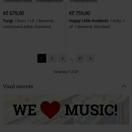
Limitovaná edice
Předobjednávka
Předobjednávka
Kč 679,00
Kč 759,00
Tungl
Eivor
LP
Barevné,
Happy Little Accidents
Itchy
Limitovaná edice, Standard
LP
Barevné, Standard
1
2
3
...
47
Stránka 1 Z 47
Vinyl records