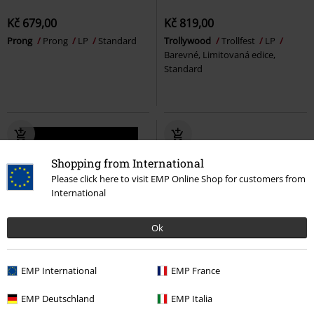
Kč 679,00
Kč 819,00
Prong
Prong
LP
Standard
Trollywood
Trollfest
LP
Barevné, Limitovaná edice,
Standard
Shopping from International
Please click here to visit EMP Online Shop for customers from
International
Ok
Předobjednávka
Předobjednávka
EMP International
EMP France
Kč 1.199,00
Kč 659,00
EMP Deutschland
EMP Italia
Indigo
Asia
LP
Standard
Painstream
Blind Channel
LP