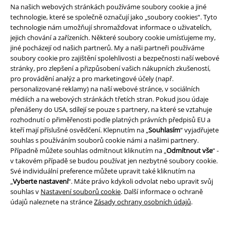
Na našich webových stránkách používáme soubory cookie a jiné
Mnoho lidíób tvrdí, že je slyšet rozdíl ve zvuku a že vinyl má lepší kvalitu
technologie, které se společně označují jako „soubory cookies“. Tyto
zvuku než digitální zvuk. Je to proto, že zvukové soubory jsou
technologie nám umožňují shromažďovat informace o uživatelích,
komprimovány, aby byly dostatečně malé a daly se uložit do telefonu
jejich chování a zařízeních. Některé soubory cookie umísťujeme my,
nebo streamovat online. Vinyl je co nejblíže původnímu zvuku. Je to jako
jiné pocházejí od našich partnerů. My a naši partneři používáme
mít doma Motley Crue - bez nevyhnutelného čištění a ničení, které
soubory cookie pro zajištění spolehlivosti a bezpečnosti naší webové
byórs Crue provedli.
stránky, pro zlepšení a přizpůsobení vašich nákupních zkušeností,
pro provádění analýz a pro marketingové účely (např.
2. Sběratelské předměty
personalizované reklamy) na naší webové stránce, v sociálních
médiích a na webových stránkách třetích stran. Pokud jsou údaje
přenášeny do USA, sdílejí se pouze s partnery, na které se vztahuje
Dalším důvodem, proč kupovat vinylové desky, je skutečnost, že
rozhodnutí o přiměřenosti podle platných právních předpisů EU a
mnoho vinylových desek je sběratelským artiklem. Vinylové desky se
kteří mají příslušné osvědčení. Klepnutím na „
Souhlasím
“ vyjadřujete
postupem času stávají spíše vzácnými a cennými předměty a dnes se
souhlas s používáním souborů cookie námi a našimi partnery.
ceny originálních vinylových desek mohou pohybovat v řádu statisíců
Případně můžete souhlas odmítnout kliknutím na „
Odmítnout vše
“ -
liberóna aukcích. Jednou z nejdražších prodaných vinylových desek v
v takovém případě se budou používat jen nezbytné soubory cookie.
historii bylo Bílé album skupiny The Beatles, kteréóry se v prosinci 2015
Své individuální preference můžete upravit také kliknutím na
prodalo za 790 000 dolarůó
„
Vyberte nastavení
“. Máte právo kdykoli odvolat nebo upravit svůj
souhlas v
Nastavení souborů cookie
. Další informace o ochraně
EMP je domovem milovníků hudbyóry. Opravdoví milovnícióhudby.
údajů naleznete na stránce
Zásady ochrany osobních údajů
.
Lidé, kteříóy žijí, dýchají a uctívají své hudební hrdinyóy. Pokud chcete
zažít svou oblíbenou kapelu nebo umělce v plné kráse, navštivte