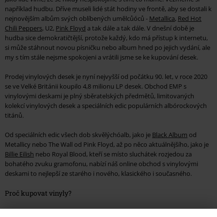
například hudbu. Dříve museli lidé stát hodiny ve frontě, aby se dostali k
nejnovějším albům svých oblíbených umělcůóců -
Metallica
,
Red Hot
Chili Peppers
, U2,
Pink Floyd
a tak dále a tak dále. V dnešní době je
hudba sice demokratičtější, protože každý, kdo má přístup k internetu,
si může stáhnout novou písničku nebo album hned po jejich vydání, ale
my s tím stále nejsme spokojeni a vrátili jsme se ke kupování desek.
Prodej vinylových desek je nyní nejvyšší od počátku 90. let, v roce 2020
se ve Velké Británii koupilo 4,8 milionu LP desek. Obchod EMP s
vinylovými deskami je plný sběratelských předmětů, limitovaných
kolekcí vinylových desek a speciálních edic populárních albórockových
titánů.
Od speciálních edic všech dob skvělýchóalb, jako je
Black Album
od
Metallicy nebo The Wall od Pink Floyd, až po něco aktuálnějšího, jako je
Billie Eilish
nebo Royal Blood, kteří se místo sluchátek rozjedou za
bohatého zvuku gramofonu, nabízí náš online obchod s vinylovými
deskami to nejlepší ze starého i nového, klasického i současného.
Proč kupovat vinyly?
1. Kvalita zvuku