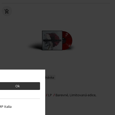
Limitovaná edice
Předobjednávka
Ok
Kč 819,00
Feral Bloom
Blacktoothed
LP
Barevné, Limitovaná edice,
Standard
P Italia