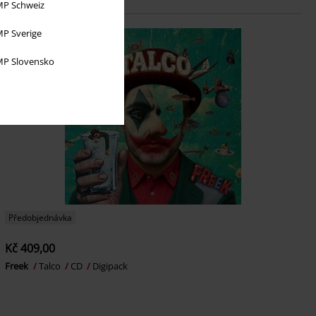
P Schweiz
P Sverige
P Slovensko
Předobjednávka
Kč 409,00
Freek
Talco
CD
Digipack