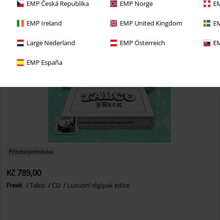
EMP Česká Republika
EMP Norge
EM
EMP Ireland
EMP United Kingdom
EM
Large Nederland
EMP Österreich
EM
EMP España
Předobjednávka
Kč 789,00
Freek
Talco
CD
Luxusní digipak edice