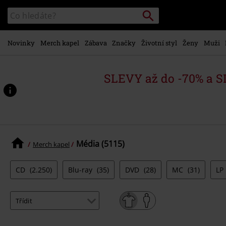
Přejít k
Vyhledávání
Katalog
hlavnímu
vyhledávání
obsahu
Novinky
Merch kapel
Zábava
Značky
Životní styl
Ženy
Muži
SLEVY až do -70% a 
Média (5115)
Merch kapel
CD
(2.250)
Blu-ray
(35)
DVD
(28)
MC
(31)
LP