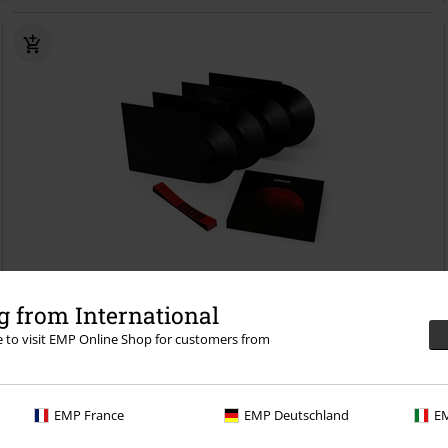
Předobjednávka
 from International
re to visit EMP Online Shop for customers from
Kč 2.989,00
Originální soundtrack Hitman World of Assassination
Hitman
LP
Standard
EMP France
EMP Deutschland
EM