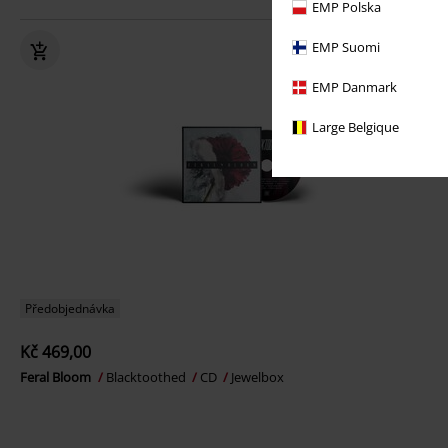
EMP Polska
EMP Suomi
EMP Danmark
Large Belgique
Předobjednávka
Kč 469,00
Feral Bloom
Blacktoothed
CD
Jewelbox