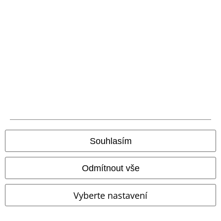
Dnes jsou Hvězdné války na vrcholu popularity a my máme to štěstí, že
každý rok vidíme novou epizodu. Proto vám v EMP neustále přinášíme
nové produkty z předaleké galaxie! Od
oblečení Star Wars
až po
nejrůznější doplňky a zboží související s úžasnými postavami z univerza
Star Wars, abychom jmenovali jen některé:
Star Wars Mikiny
Hrnky Star Wars
Mandalorian merch
Star Wars Plakáty
Baby Yoda Merch
Batohy Star Wars
Tak prohledejte pozorně EMP stránky a 'ať vás Síla provází'!
Souhlasím
20%
Odmítnout vše
E-Mail Newsletter
Sleva
Získejte 20% slevový poukaz, když se přihlásíte
teď!
Více
Vyberte nastavení