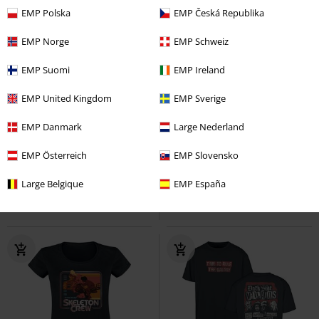
EMP Polska
EMP Česká Republika
EMP Norge
EMP Schweiz
EMP Suomi
EMP Ireland
EMP United Kingdom
EMP Sverige
%
%
Nášivky
EMP Danmark
Large Nederland
Kč 409,00
Kč 1.087,00
Vinylová figurka č.818
Stormtrooper - Join The Empire
EMP Österreich
EMP Slovensko
Mandalorian & Grogu
Star Wars
Star Wars
Mikina s kapucí
Funko Pop!
Large Belgique
EMP España