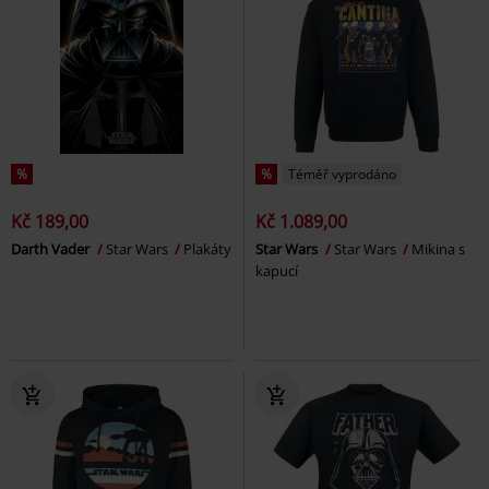
%
%
Téměř vyprodáno
Kč 189,00
Kč 1.089,00
Darth Vader
Star Wars
Plakáty
Star Wars
Star Wars
Mikina s
kapucí