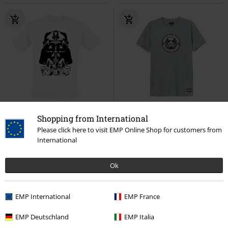
%
Novinky
Shopping from International
Please click here to visit EMP Online Shop for customers from
Kč 549,00
Kč 409,00
International
Darth Vader - Inked Helmet
Star
Stormtrooper - Join The Empire
Wars
Tričko
Star Wars
Tričko
Ok
EMP International
EMP France
EMP Deutschland
EMP Italia