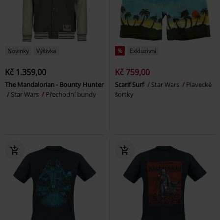
Novinky
Výšivka
%
Exkluzivní
Kč 1.359,00
Kč 759,00
The Mandalorian - Bounty Hunter
Scarif Surf
Star Wars
Plavecké
Star Wars
Přechodní bundy
šortky