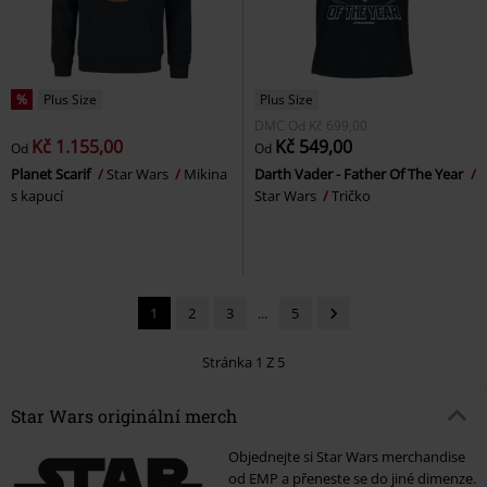
%
Plus Size
Plus Size
DMC
Od
Kč 699,00
Kč 1.155,00
Kč 549,00
Od
Od
Planet Scarif
Star Wars
Mikina
Darth Vader - Father Of The Year
s kapucí
Star Wars
Tričko
1
2
3
...
5
Stránka 1 Z 5
Star Wars originální merch
Objednejte si Star Wars merchandise
od EMP a přeneste se do jiné dimenze.