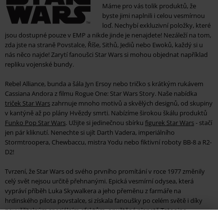
Máme pro vás tolik produktů, že
byste jimi naplnili i celou vesmírnou
loď. Nechybí exkluzivní položky, které
jsou dostupné pouze v EMP a nikde jinde je nenajdete! Nezáleží na tom,
zda jste na straně Povstalce, Říše, Sithů, Jediů nebo Ewoků, každý si u
nás něco najde! Zarytí fanoušci Star Wars si mohou objednat například
repliku vojenské bundy.
Rebel Alliance, bunda a šála Jyn Ersoy nebo tričko s krátkým rukávem
Cassiana Andora z filmu Rogue One: Star Wars Story. Naše nabídka
triček Star Wars
zahrnuje mnoho motivů a skvělých designů, od skupiny
v kantýně až po plány Hvězdy smrti. Nabízíme širokou škálu produktů
Funko Pop Star Wars
. Užijte si jedinečnou sbírku
figurek Star Wars
- stačí
jen pár kliknutí. Nenechte si ujít Darth Vadera, imperiálního
Stormtroopera, Chewbaccu, mistra Yodu nebo fiktivní roboty BB-8 a R2-
D2!
Tvrzení, že Star Wars od svého prvního promítání v roce 1977 změnily
celý svět nejsou určitě přehnanými. Epická vesmírní odysea, která
vypráví příběh Luka Skywalkera a jeho přeměnu z farmáře na
hrdinského pilota povstalce, si získala fanoušky po celém světě i díky
neuvěřitelným speciálním efektům, opuštěné planetě Tatooine,