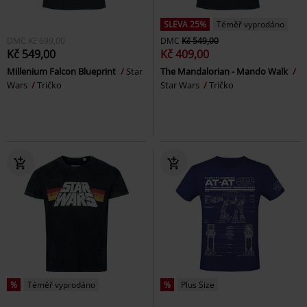
SLEVA 25%
Téměř vyprodáno
DMC
Kč 699,00
DMC
Kč 549,00
Kč 549,00
Kč 409,00
Millenium Falcon Blueprint
Star
The Mandalorian - Mando Walk
Wars
Tričko
Star Wars
Tričko
%
Téměř vyprodáno
%
Plus Size