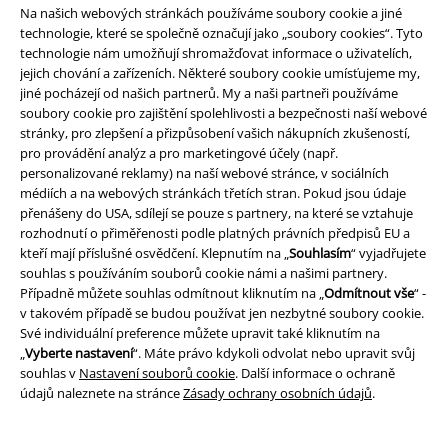
vesmírné lodi Millenium Falcon a taky děsivému vzhledu Darth Vadera.
Na našich webových stránkách používáme soubory cookie a jiné
Vizuálně provedení 'použitého vesmíru' od George Lucase nemělo a
technologie, které se společně označují jako „soubory cookies“. Tyto
dodnes nemá obdoby ve světě sci-fi, kde mnozí fanoušci vyrůstali. V
technologie nám umožňují shromažďovat informace o uživatelích,
kombinaci s klasickým motivem boje dobra se zlem,
jejich chování a zařízeních. Některé soubory cookie umísťujeme my,
nezapomenutelnými hereckými výkony a soundtrackem Johna
jiné pocházejí od našich partnerů. My a naši partneři používáme
Williamse je to přímo recept na úspěch, čehož důkazem jsou i
soubory cookie pro zajištění spolehlivosti a bezpečnosti naší webové
mnohonásobné zisky za části - "Impérium vrací úder" z roku 1980 a
stránky, pro zlepšení a přizpůsobení vašich nákupních zkušeností,
"Návrat Jediho" z roku 1983.
pro provádění analýz a pro marketingové účely (např.
personalizované reklamy) na naší webové stránce, v sociálních
Po třech speciální edicích původní trilogie se s tímto příběhem
médiích a na webových stránkách třetích stran. Pokud jsou údaje
seznámila i celá nová generace fanoušků a série pokračovala trilogií
přenášeny do USA, sdílejí se pouze s partnery, na které se vztahuje
příběhů o transformaci Anakina Skywalkera na Darth Vadera, která
rozhodnutí o přiměřenosti podle platných právních předpisů EU a
započala v roce 1999 částí s názvem "Skrytá hrozba". Reakce byly
kteří mají příslušné osvědčení. Klepnutím na „
Souhlasím
“ vyjadřujete
smíšené, ale co se zisku týče, opět šlo o kasovní trhák a tento trend
souhlas s používáním souborů cookie námi a našimi partnery.
pokračoval i s epizodami "Klony útočí" z roku 2002 a "Pomsta Sithů" z
Případně můžete souhlas odmítnout kliknutím na „
Odmítnout vše
“ -
roku 2005, odprezentované s podtitulem 'Sága končí'.
v takovém případě se budou používat jen nezbytné soubory cookie.
Své individuální preference můžete upravit také kliknutím na
O několik let později to však už nebyla pravda. Po dobytí televizního
„
Vyberte nastavení
“. Máte právo kdykoli odvolat nebo upravit svůj
vesmíru s animovanými seriály "Star Wars: Války klonů" a "Star Wars:
souhlas v
Nastavení souborů cookie
. Další informace o ochraně
Povstalci" se celá sága opět vrátila do kin. A to v roce 2015 s filmem "Síla
údajů naleznete na stránce
Zásady ochrany osobních údajů
.
se probouzí", který v příběhu pokračuje o 30 let později, kdy po porážce
Impéria v bitvě o Endor je do příběhu zapojeno množství nových a
zajímavých postav.