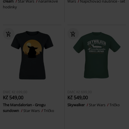
cream
Star Wars
náramkové
Wars
Napichovací náušnice - set
hodinky
DMC
Kč 699,00
DMC
Kč 699,00
Kč 549,00
Kč 549,00
The Mandalorian - Grogu
Skywalker
Star Wars
Tričko
sundown
Star Wars
Tričko