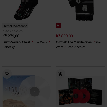
Téměř vyprodáno
%
DMC
Kč 299,00
Kč 279,00
Kč 869,00
Darth Vader - Chest
Star Wars
Odznak The Mandalorian
Star
Ponožky
Wars
Beanie čepice