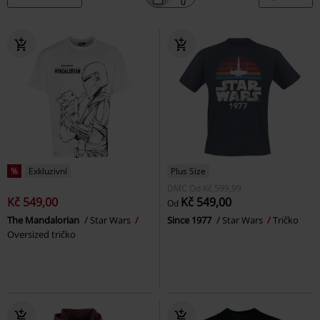
%
Exkluzivní
Plus Size
DMC
Od
Kč 599,99
Kč 549,00
Kč 549,00
Od
The Mandalorian
Star Wars
Since 1977
Star Wars
Tričko
Oversized tričko