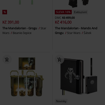
%
SLEVA 16%
Exkluzivní
DMC
Kč 499,00
Kč 391,00
Kč 416,00
The Mandalorian - Grogu
Star
The Mandalorian - Mando And
Wars
Beanie čepice
Grogu
Star Wars
Šátek
Novinky