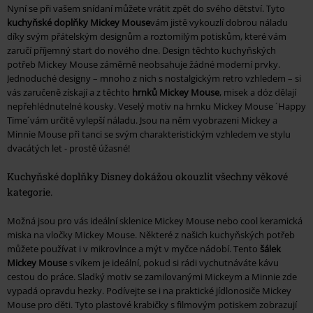
Nyní se při vašem snídaní můžete vrátit zpět do svého dětství. Tyto
kuchyňské doplňky Mickey Mouse
vám jistě vykouzlí dobrou náladu
díky svým přátelským designům a roztomilým potiskům, které vám
zaručí příjemný start do nového dne. Design těchto kuchyňských
potřeb Mickey Mouse záměrně neobsahuje žádné moderní prvky.
Jednoduché designy – mnoho z nich s nostalgickým retro vzhledem – si
vás zaručeně získají a z těchto
hrnků Mickey Mouse
, misek a dóz dělají
nepřehlédnutelné kousky. Veselý motiv na hrnku Mickey Mouse ´Happy
Time´vám určitě vylepší náladu. Jsou na něm vyobrazeni Mickey a
Minnie Mouse při tanci se svým charakteristickým vzhledem ve stylu
dvacátých let - prostě úžasné!
Kuchyňské doplňky Disney dokážou okouzlit všechny věkové
kategorie.
Možná jsou pro vás ideální sklenice Mickey Mouse nebo cool keramická
miska na vločky Mickey Mouse. Některé z našich kuchyňských potřeb
můžete používat i v mikrovlnce a mýt v myčce nádobí. Tento
šálek
Mickey Mouse
s víkem je ideální, pokud si rádi vychutnáváte kávu
cestou do práce. Sladký motiv se zamilovanými Mickeym a Minnie zde
vypadá opravdu hezky. Podívejte se i na praktické jídlonosiče Mickey
Mouse pro děti. Tyto plastové krabičky s filmovým potiskem zobrazují