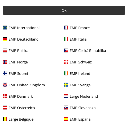
Náš zákaznický servis je tu pro vás
Ok
Dnes jsme k dispozici: do 17:00 hod.
Dozvědět se více
Zahájit chat
EMP International
EMP France
EMP Deutschland
EMP Italia
EMP Polska
EMP Česká Republika
Zákaznícky servis
EMP Norge
EMP Schweiz
Pomoc / FAQ
EMP Suomi
EMP Ireland
Podmínky vracení zboží
EMP United Kingdom
EMP Sverige
Vrácení zboží
EMP Danmark
Large Nederland
Všeobecné informace o velikostech
EMP Österreich
EMP Slovensko
Zrušit členství v BSC
Large Belgique
EMP España
Způsoby platby