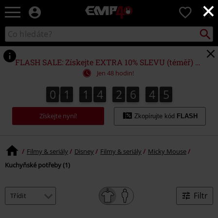
×
EMP
0
-
Hudba,
Vyhled
Katalog
TV
vyhledávání
filmy
&
FLASH SALE: Získejte EXTRA 10% SLEVU (téměř) NA VŠE*
seriály,
Jen 48 hodin!
Merch
pro
0
1
1
4
2
6
4
5
0
1
1
4
2
6
4
4
6
4
5
hráče,
Alternativní
Získejte nyní!
móda
Zkopírujte kód
FLASH
Filmy & seriály
Disney
Filmy & seriály
Micky Mouse
Kuchyňské potřeby (1)
Filtr