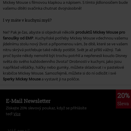
Mickey Mouse s filmovou klapkou a nápisem. S tímto jídlonosičem bude
vašemu dítěti svačinka chutnat dvojnásobně!
I vy máte v kuchyni myš?
Ne? Pak je čas, abyste si objednali několik
produktů Mickey Mouse pro
fanoušky od EMP
. Kuchyňské potřeby Mickey Mouse vdechnou vašemu
jídelnímu stolu nový život a připomenou vám, že dítě, které se ve vašem
nitru skrývá potřebuje také někdy potěšit. Svět je až příliš vážný. Tak
proč byste někdy nemohli být trochu potrhlí a nepřenesli kouzlo Disney
světa do svého každodenního života? Drobnosti v kuchyni, jako jsou
například věšáčky, háčky nebo gumky, můžete skladovat i v pastelové
krabičce Mickey Mouse. Samozřejmě, můžete si do ní odložit i své
šperky Mickey Mouse
a vystavit ji na poličce.
20%
E-Mail Newsletter
Sleva
Získejte 20% slevový poukaz, když se přihlásíte
teď!
Více