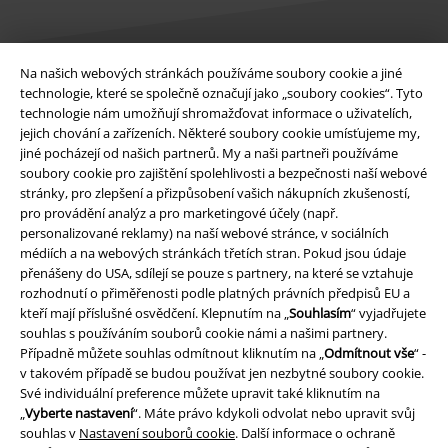
Na našich webových stránkách používáme soubory cookie a jiné
technologie, které se společně označují jako „soubory cookies“. Tyto
Právní informace
technologie nám umožňují shromažďovat informace o uživatelích,
jejich chování a zařízeních. Některé soubory cookie umísťujeme my,
Podmínky
jiné pocházejí od našich partnerů. My a naši partneři používáme
soubory cookie pro zajištění spolehlivosti a bezpečnosti naší webové
Prohlášení
stránky, pro zlepšení a přizpůsobení vašich nákupních zkušeností,
pro provádění analýz a pro marketingové účely (např.
Ochrana osobních údajů
personalizované reklamy) na naší webové stránce, v sociálních
médiích a na webových stránkách třetích stran. Pokud jsou údaje
Likvidace odpadu a ochrana životního prostředí
přenášeny do USA, sdílejí se pouze s partnery, na které se vztahuje
rozhodnutí o přiměřenosti podle platných právních předpisů EU a
kteří mají příslušné osvědčení. Klepnutím na „
Souhlasím
“ vyjadřujete
Prohlášení o shodě
souhlas s používáním souborů cookie námi a našimi partnery.
Případně můžete souhlas odmítnout kliknutím na „
Odmítnout vše
“ -
Informace o přístupnosti
v takovém případě se budou používat jen nezbytné soubory cookie.
Své individuální preference můžete upravit také kliknutím na
Nastavení souborů cookie
„
Vyberte nastavení
“. Máte právo kdykoli odvolat nebo upravit svůj
souhlas v
Nastavení souborů cookie
. Další informace o ochraně