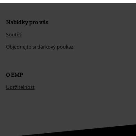
Nabídky pro vás
Soutěž
Objednejte si dárkový poukaz
O EMP
Udržitelnost