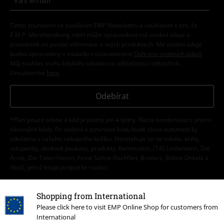
Tímto souhlasím se zasíláním EMP Newslettru a souhlasím s tím, že
E.M.P. Merchandising mbH může zpracovávat mé osobní údaje a
pravidelně mi posílat informace o svých produktech. Mé osobní údaje
budou zpracovány v souladu s ustanoveními
Ochrana osobních údajů
.
Můj souhlas mohu kdykoliv odvolat na odhlašovací odkaz/link.
Unsubscribe
here
.
Odebírat
*Platí pouze online a kód je platný jen 4 týdny. Nelze kombinovat s jinými
slevovými kódy. Po vložení a potvrzení kódu bude sleva automaticky
odečtena z vašeho nákupního košíku. Nevztahuje se na média, knihy,
vstupenky, dárkové poukazy, produkty: Rammstein, (Till) Lindemann, Die
Ärzte, Die Toten Hosen, Feine Sahne Fischfilet, Broilers, Böhse Onkelz a
zboží, jehož koupí podpoříte nadaci.
Shopping from International
Please click here to visit EMP Online Shop for customers from
International