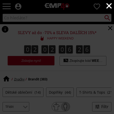
×
EMP
0
-
Hudba,
Vyhled
Katalog
TV
vyhledávání
filmy
&
SLEVY až do -70% a SLEVA DALŠÍCH 15%*
seriály,
HAPPY WEEKEND
Merch
pro
0
2
0
2
0
6
2
4
0
2
0
2
0
6
2
4
2
2
5
hráče,
Alternativní
Získejte nyní!
móda
Zkopírujte kód
WEEKEND
Značky
Brandit (383)
Dětské oblečení
(14)
Doplňky
(44)
T-Shirts & Tops
(21)
Filtr