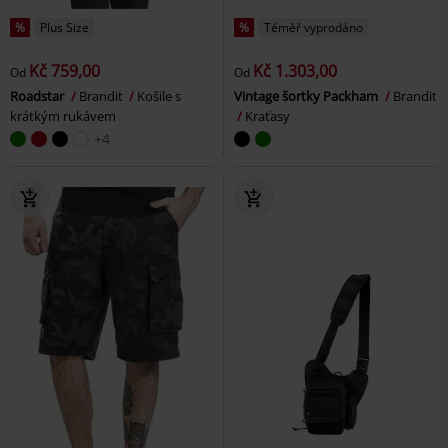
%
Plus Size
%
Téměř vyprodáno
Kč 759,00
Kč 1.303,00
Od
Od
Roadstar
Brandit
Košile s
Vintage šortky Packham
Brandit
krátkým rukávem
Kraťasy
+4