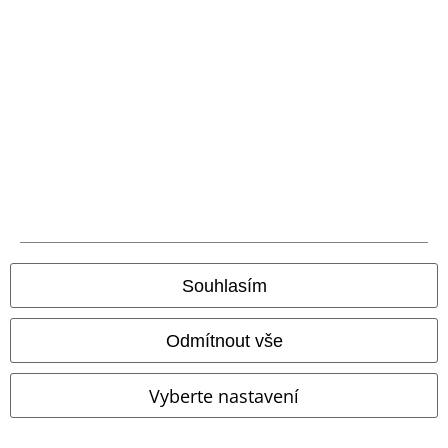
Wacken
Wacken Open Air
Rocky Star Pants
Brandit
Středně dlouhá sukně
Cargo kalhoty
Souhlasím
Odmítnout vše
Vyberte nastavení
%
Plus Size
Téměř vyprodáno
Plus Size