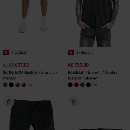
%
Plus Size
%
Exkluzivní
Kč 607,00
Kč 759,00
Od
Šortky BDU Ripstop
Brandit
Roadstar
Brandit
Košile s
Kraťasy
krátkým rukávem
+4
+4