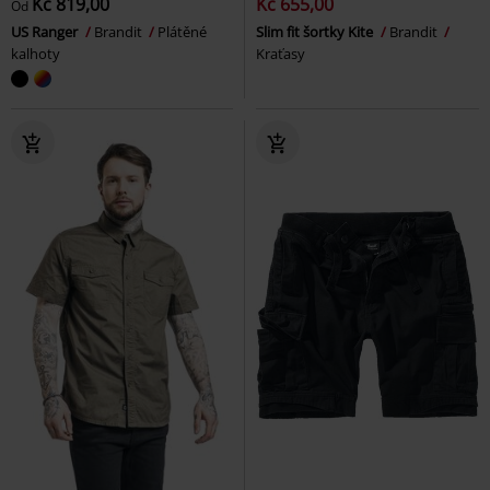
Kč 819,00
Kč 655,00
Od
US Ranger
Brandit
Plátěné
Slim fit šortky Kite
Brandit
kalhoty
Kraťasy