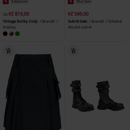
%
Exkluzivní
%
Plus Size
Kč 819,00
Kč 549,00
Od
Vintage šortky Cody
Brandit
Sukně Dale
Brandit
Středně
Kraťasy
dlouhá sukně