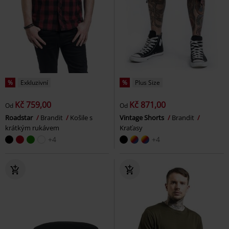
%
Exkluzivní
%
Plus Size
Kč 759,00
Kč 871,00
Od
Od
Roadstar
Brandit
Košile s
Vintage Shorts
Brandit
krátkým rukávem
Kraťasy
+4
+4