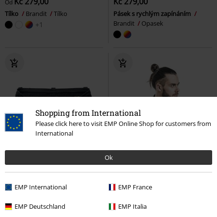
Kč 279,00
Kč 279,00
Od
Tílko
Brandit
Tílko
Pásek s rychlým zapínáním
Brandit
Opasek
+1
Shopping from International
Please click here to visit EMP Online Shop for customers from
International
Ok
EMP International
EMP France
EMP Deutschland
EMP Italia