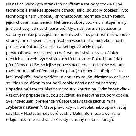
Na našich webových stránkách používáme soubory cookie a jiné
technologie, které se společně označují jako „soubory cookies“. Tyto
technologie nám umožňují shromažďovat informace o uživatelích,
jejich chování a zařízeních. Některé soubory cookie umísťujeme my,
jiné pocházejí od našich partnerů. My a naši partneři používáme
soubory cookie pro zajištění spolehlivosti a bezpečnosti naší webové
stránky, pro zlepšení a přizpůsobení vašich nákupních zkušeností,
pro provádění analýz a pro marketingové účely (např.
personalizované reklamy) na naší webové stránce, v sociálních
médiích a na webových stránkách třetích stran. Pokud jsou údaje
přenášeny do USA, sdílejí se pouze s partnery, na které se vztahuje
rozhodnutí o přiměřenosti podle platných právních předpisů EU a
kteří mají příslušné osvědčení. Klepnutím na „
Souhlasím
“ vyjadřujete
souhlas s používáním souborů cookie námi a našimi partnery.
Případně můžete souhlas odmítnout kliknutím na „
Odmítnout vše
“ -
v takovém případě se budou používat jen nezbytné soubory cookie.
Své individuální preference můžete upravit také kliknutím na
„
Vyberte nastavení
“. Máte právo kdykoli odvolat nebo upravit svůj
souhlas v
Nastavení souborů cookie
. Další informace o ochraně
Novinky
Plus Size
údajů naleznete na stránce
Zásady ochrany osobních údajů
.
Kč 1.629,00
Kč 1.629,00