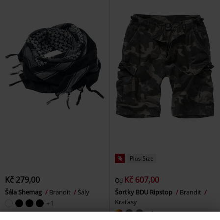
%
Plus Size
Kč 279,00
Kč 607,00
Od
Šála Shemag
Brandit
Šály
Šortky BDU Ripstop
Brandit
Kraťasy
+1
+4