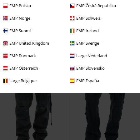
EMP Polska
EMP Česká Republika
Téměř vyprodáno
Plus Size
EMP Norge
EMP Schweiz
Kč 1.089,00
Kč 1.629,00
Od
Soho
Brandit
Kraťasy
MA1
Brandit
Bomber bunda
EMP Suomi
EMP Ireland
EMP United Kingdom
EMP Sverige
EMP Danmark
Large Nederland
EMP Österreich
EMP Slovensko
Large Belgique
EMP España