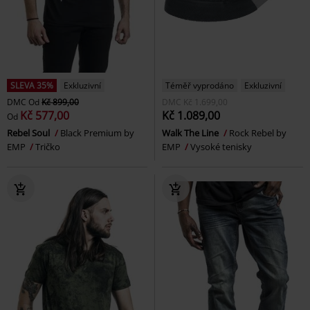
SLEVA 35%
Exkluzivní
Téměř vyprodáno
Exkluzivní
DMC
Od
Kč 899,00
DMC
Kč 1.699,00
Kč 577,00
Kč 1.089,00
Od
Rebel Soul
Black Premium by
Walk The Line
Rock Rebel by
EMP
Tričko
EMP
Vysoké tenisky