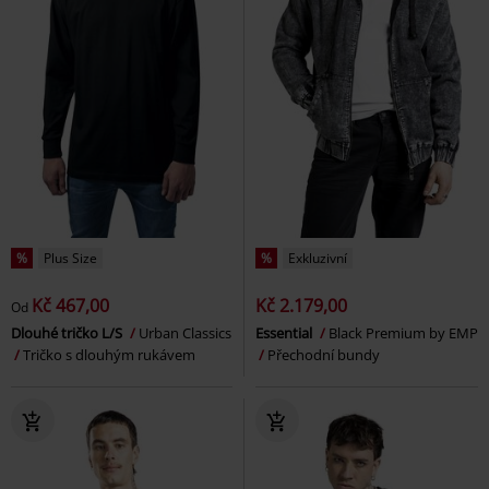
%
Plus Size
%
Exkluzivní
Kč 467,00
Kč 2.179,00
Od
Dlouhé tričko L/S
Urban Classics
Essential
Black Premium by EMP
Tričko s dlouhým rukávem
Přechodní bundy