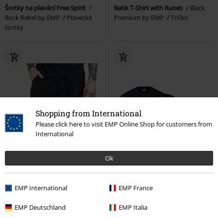
Šortky na plavání Free Spirit
Batik T-Shirt with Runes
Black
Rock Rebel by EMP
Plavecké
Premium by EMP
Tričko
šortky
Shopping from International
Please click here to visit EMP Online Shop for customers from
International
Ok
EMP International
EMP France
EMP Deutschland
EMP Italia