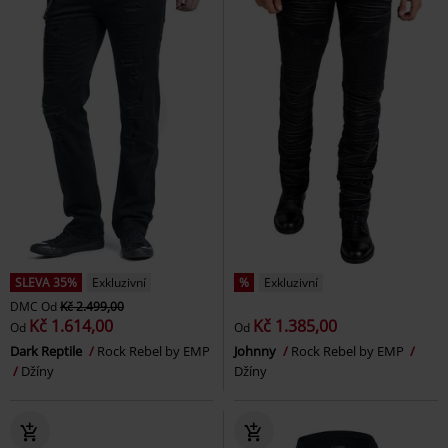
SLEVA 35%
Exkluzivní
%
Exkluzivní
DMC
Od
Kč 2.499,00
Kč 1.614,00
Kč 1.385,00
Od
Od
Dark Reptile
Rock Rebel by EMP
Johnny
Rock Rebel by EMP
Džíny
Džíny