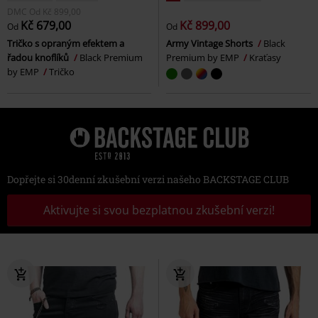
DMC
Od
Kč 899,00
Kč 679,00
Kč 899,00
Od
Od
Tričko s opraným efektem a
Army Vintage Shorts
Black
řadou knoflíků
Black Premium
Premium by EMP
Kraťasy
by EMP
Tričko
Dopřejte si 30denní zkušební verzi našeho BACKSTAGE CLUB
Aktivujte si svou bezplatnou zkušební verzi!