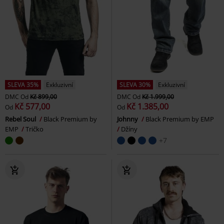
SLEVA 35%
Exkluzivní
SLEVA 30%
Exkluzivní
DMC
Od
Kč 899,00
DMC
Od
Kč 1.999,00
Kč 577,00
Kč 1.385,00
Od
Od
Rebel Soul
Black Premium by
Johnny
Black Premium by EMP
EMP
Tričko
Džíny
+7