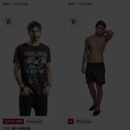
EMP
Kraťasy
EMP
Tenisky
SLEVA 68%
Exkluzivní
%
Plus Size
DMC
Kč 1.399,00