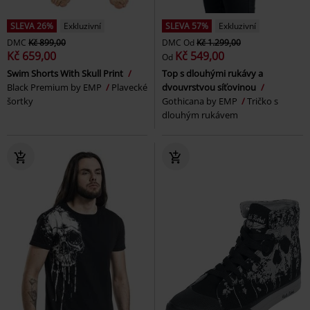
SLEVA 26%
Exkluzivní
SLEVA 57%
Exkluzivní
DMC
Kč 899,00
DMC
Od
Kč 1.299,00
Kč 659,00
Kč 549,00
Od
Swim Shorts With Skull Print
Top s dlouhými rukávy a
Black Premium by EMP
Plavecké
dvouvrstvou síťovinou
šortky
Gothicana by EMP
Tričko s
dlouhým rukávem