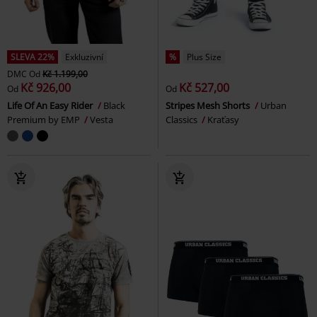
SLEVA 22%
Exkluzivní
%
Plus Size
DMC
Od
Kč 1.199,00
Kč 926,00
Kč 527,00
Od
Od
Life Of An Easy Rider
Black
Stripes Mesh Shorts
Urban
Premium by EMP
Vesta
Classics
Kraťasy