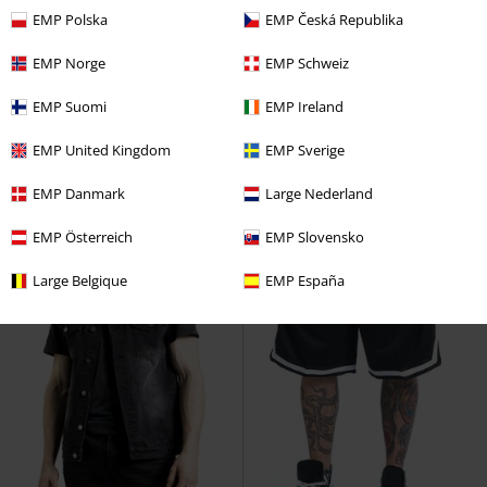
%
Téměř vyprodáno
3-dílná sada
Plus Size
EMP Polska
EMP Česká Republika
Kč 949,00
Kč 819,00
EMP Norge
EMP Schweiz
Od
Od
Army Vintage Shorts
Black
Balení 3 ks Basic triček
Urban
EMP Suomi
EMP Ireland
Premium by EMP
Kraťasy
Classics
Tričko
EMP United Kingdom
EMP Sverige
EMP Danmark
Large Nederland
EMP Österreich
EMP Slovensko
Large Belgique
EMP España