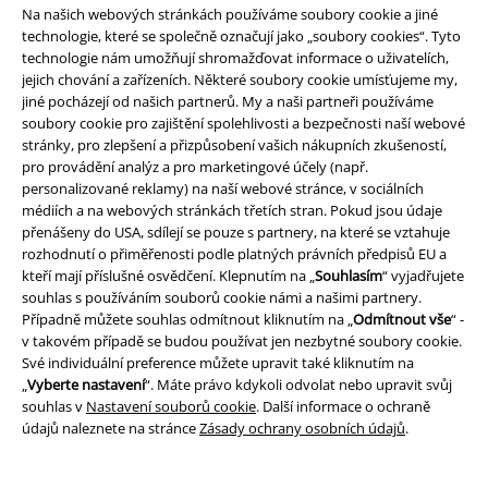
Na našich webových stránkách používáme soubory cookie a jiné
technologie, které se společně označují jako „soubory cookies“. Tyto
technologie nám umožňují shromažďovat informace o uživatelích,
jejich chování a zařízeních. Některé soubory cookie umísťujeme my,
jiné pocházejí od našich partnerů. My a naši partneři používáme
soubory cookie pro zajištění spolehlivosti a bezpečnosti naší webové
stránky, pro zlepšení a přizpůsobení vašich nákupních zkušeností,
pro provádění analýz a pro marketingové účely (např.
personalizované reklamy) na naší webové stránce, v sociálních
médiích a na webových stránkách třetích stran. Pokud jsou údaje
přenášeny do USA, sdílejí se pouze s partnery, na které se vztahuje
rozhodnutí o přiměřenosti podle platných právních předpisů EU a
kteří mají příslušné osvědčení. Klepnutím na „
Souhlasím
“ vyjadřujete
souhlas s používáním souborů cookie námi a našimi partnery.
Případně můžete souhlas odmítnout kliknutím na „
Odmítnout vše
“ -
v takovém případě se budou používat jen nezbytné soubory cookie.
%
Exkluzivní
Exkluzivní
Plus Size
Své individuální preference můžete upravit také kliknutím na
„
Vyberte nastavení
“. Máte právo kdykoli odvolat nebo upravit svůj
Kč 409,00
Kč 1.709,00
souhlas v
Nastavení souborů cookie
. Další informace o ochraně
Od
údajů naleznete na stránce
Zásady ochrany osobních údajů
.
Gothicana by EMP
Gothicana by
Military Drummer
Banned
EMP
Tílko
Uniforma bunda