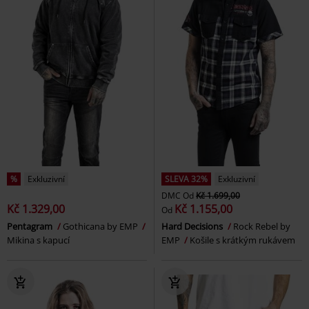
%
Exkluzivní
SLEVA 32%
Exkluzivní
DMC
Od
Kč 1.699,00
Kč 1.329,00
Kč 1.155,00
Od
Pentagram
Gothicana by EMP
Hard Decisions
Rock Rebel by
Mikina s kapucí
EMP
Košile s krátkým rukávem