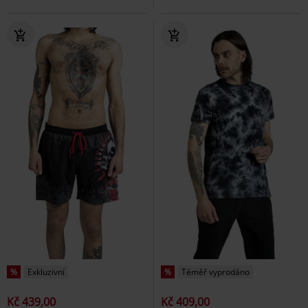
%
Exkluzivní
%
Téměř vyprodáno
Kč 439,00
Kč 409,00