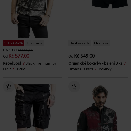
SLEVA 42%
Exkluzivní
3-dílná sada
Plus Size
DMC
Od
Kč 999,00
Kč 577,00
Kč 549,00
Od
Od
Rebel Soul
Black Premium by
Organické boxerky - balení 3 ks
EMP
Tričko
Urban Classics
Boxerky