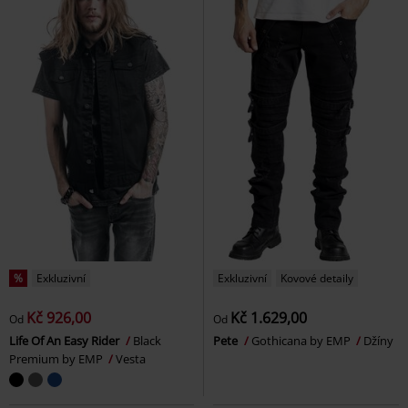
%
Exkluzivní
Exkluzivní
Kovové detaily
Kč 926,00
Kč 1.629,00
Od
Od
Life Of An Easy Rider
Black
Pete
Gothicana by EMP
Džíny
Premium by EMP
Vesta