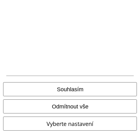
Souhlasím
Odmítnout vše
%
Exkluzivní
%
Exkluzivní
Vyberte nastavení
Kč 327,00
Kč 327,00
Tričko Lost Souls
Rock Rebel by
Tričko Pagan Roots s výšivkou a