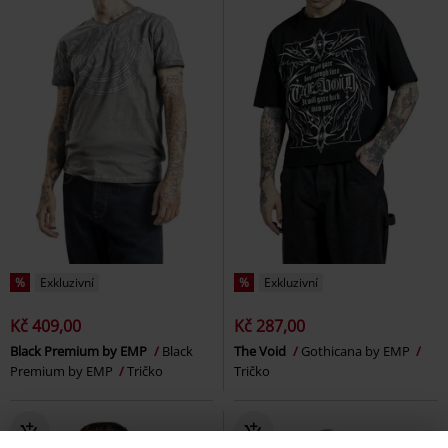
%
Exkluzivní
%
Exkluzivní
Kč 409,00
Kč 287,00
Black Premium by EMP
Black
The Void
Gothicana by EMP
Premium by EMP
Tričko
Tričko