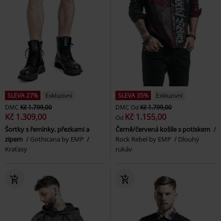
SLEVA 27%
Exkluzivní
SLEVA 35%
Exkluzivní
DMC
Kč 1.799,00
DMC
Od
Kč 1.799,00
Kč 1.309,00
Kč 1.155,00
Od
Šortky s řemínky, přezkami a
Černě/červená košile s potiskem
zipem
Gothicana by EMP
Rock Rebel by EMP
Dlouhý
Kraťasy
rukáv