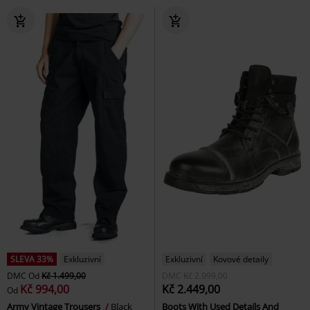
SLEVA 33%
Exkluzivní
Exkluzivní
Kovové detaily
DMC
Od
Kč 1.499,00
DMC
Kč 2.999,00
Kč 994,00
Kč 2.449,00
Od
Army Vintage Trousers
Black
Boots With Used Details And