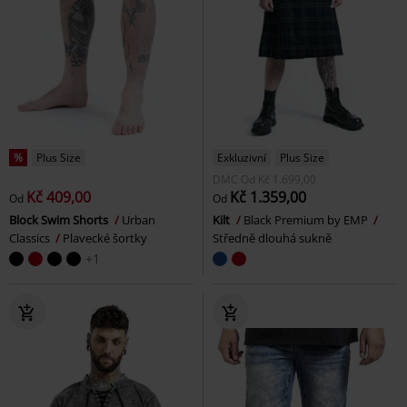
%
Plus Size
Exkluzivní
Plus Size
DMC
Od
Kč 1.699,00
Kč 409,00
Kč 1.359,00
Od
Od
Block Swim Shorts
Urban
Kilt
Black Premium by EMP
Classics
Plavecké šortky
Středně dlouhá sukně
+1