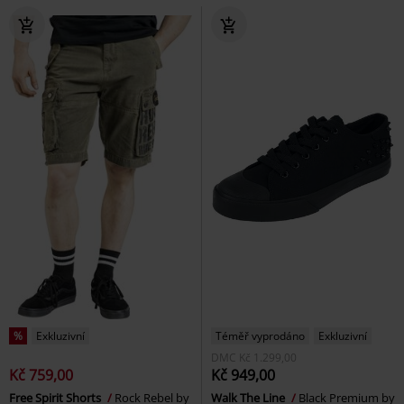
%
Exkluzivní
Téměř vyprodáno
Exkluzivní
DMC
Kč 1.299,00
Kč 759,00
Kč 949,00
Free Spirit Shorts
Rock Rebel by
Walk The Line
Black Premium by