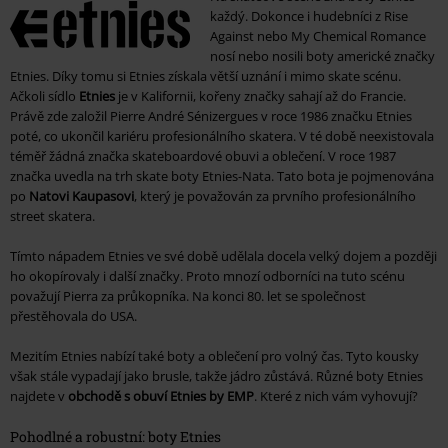
každý. Dokonce i hudebníci z Rise
Against nebo My Chemical Romance
nosí nebo nosili boty americké značky
Etnies. Díky tomu si Etnies získala větší uznání i mimo skate scénu.
Ačkoli sídlo
Etnies
je v Kalifornii, kořeny značky sahají až do Francie.
Právě zde založil Pierre André Sénizergues v roce 1986 značku Etnies
poté, co ukončil kariéru profesionálního skatera. V té době neexistovala
téměř žádná značka skateboardové obuvi a oblečení. V roce 1987
značka uvedla na trh skate boty Etnies-Nata. Tato bota je pojmenována
po
Natovi Kaupasovi
, který je považován za prvního profesionálního
street skatera.
Tímto nápadem Etnies ve své době udělala docela velký dojem a později
ho okopírovaly i další značky. Proto mnozí odborníci na tuto scénu
považují Pierra za průkopníka. Na konci 80. let se společnost
přestěhovala do USA.
Mezitím Etnies nabízí také boty a oblečení pro volný čas. Tyto kousky
však stále vypadají jako brusle, takže jádro zůstává. Různé boty Etnies
najdete v
obchodě s obuví Etnies by EMP
. Které z nich vám vyhovují?
Pohodlné a robustní: boty Etnies