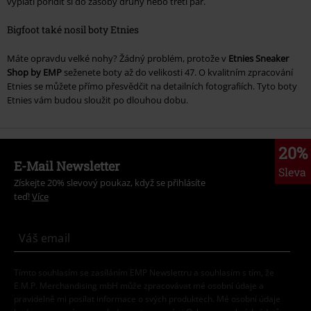
vyplatí pořídit si do zásoby druhý nebo třetí pár.
Bigfoot také nosil boty Etnies
Máte opravdu velké nohy? Žádný problém, protože v
Etnies Sneaker
Shop by EMP
seženete boty až do velikosti 47. O kvalitním zpracování
Etnies se můžete přímo přesvědčit na detailních fotografiích. Tyto boty
Etnies vám budou sloužit po dlouhou dobu.
20%
E-Mail Newsletter
Sleva
Získejte 20% slevový poukaz, když se přihlásíte
teď!
Více
Tímto souhlasím se zasíláním EMP Newslettru a souhlasím s tím, že
E.M.P. Merchandising mbH může zpracovávat mé osobní údaje a
pravidelně mi posílat informace o svých produktech. Mé osobní údaje