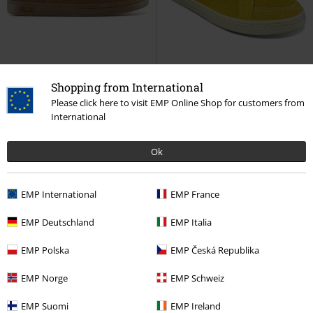
Shopping from International
Please click here to visit EMP Online Shop for customers from
%
Téměř vyprodáno
%
Téměř vyprodáno
International
Kč 2.119,00
Kč 2.179,00
Ok
Scam
Etnies
Tenisky
SAL 23
Etnies
Tenisky
EMP International
EMP France
EMP Deutschland
EMP Italia
EMP Polska
EMP Česká Republika
EMP Norge
EMP Schweiz
EMP Suomi
EMP Ireland