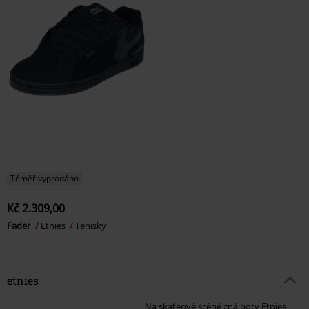
Téměř vyprodáno
Kč 2.309,00
Fader
Etnies
Tenisky
etnies
Na skateové scéně zná boty Etnies