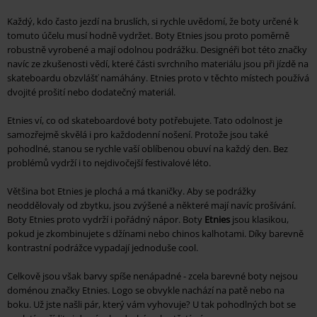
Každý, kdo často jezdí na bruslích, si rychle uvědomí, že boty určené k
tomuto účelu musí hodně vydržet. Boty Etnies jsou proto poměrně
robustně vyrobené a mají odolnou podrážku. Designéři bot této značky
navíc ze zkušenosti vědí, které části svrchního materiálu jsou při jízdě na
skateboardu obzvlášť namáhány. Etnies proto v těchto místech používá
dvojité prošití nebo dodatečný materiál.
Etnies ví, co od skateboardové boty potřebujete. Tato odolnost je
samozřejmě skvělá i pro každodenní nošení. Protože jsou také
pohodlné, stanou se rychle vaší oblíbenou obuví na každý den. Bez
problémů vydrží i to nejdivočejší festivalové léto.
Většina bot Etnies je plochá a má tkaničky. Aby se podrážky
neoddělovaly od zbytku, jsou zvýšené a některé mají navíc prošívání.
Boty Etnies proto vydrží i pořádný nápor. Boty
Etnies
jsou klasikou,
pokud je zkombinujete s džínami nebo chinos kalhotami. Díky barevně
kontrastní podrážce vypadají jednoduše cool.
Celkově jsou však barvy spíše nenápadné - zcela barevné boty nejsou
doménou značky Etnies. Logo se obvykle nachází na patě nebo na
boku. Už jste našli pár, který vám vyhovuje? U tak pohodlných bot se