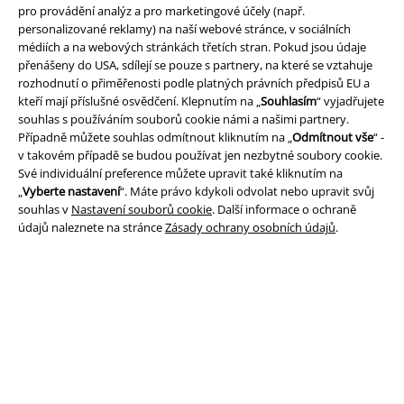
pro provádění analýz a pro marketingové účely (např.
Právní informace
personalizované reklamy) na naší webové stránce, v sociálních
Podmínky
médiích a na webových stránkách třetích stran. Pokud jsou údaje
přenášeny do USA, sdílejí se pouze s partnery, na které se vztahuje
rozhodnutí o přiměřenosti podle platných právních předpisů EU a
Prohlášení
kteří mají příslušné osvědčení. Klepnutím na „
Souhlasím
“ vyjadřujete
souhlas s používáním souborů cookie námi a našimi partnery.
Ochrana osobních údajů
Případně můžete souhlas odmítnout kliknutím na „
Odmítnout vše
“ -
v takovém případě se budou používat jen nezbytné soubory cookie.
Likvidace odpadu a ochrana životního prostředí
Své individuální preference můžete upravit také kliknutím na
„
Vyberte nastavení
“. Máte právo kdykoli odvolat nebo upravit svůj
Prohlášení o shodě
souhlas v
Nastavení souborů cookie
. Další informace o ochraně
údajů naleznete na stránce
Zásady ochrany osobních údajů
.
Informace o přístupnosti
Nastavení souborů cookie
Odstoupení od smlouvy
Všechny ceny jsou včetně DPH, bez
poštovného a balného
© 1986-2026 EMP Merchandising