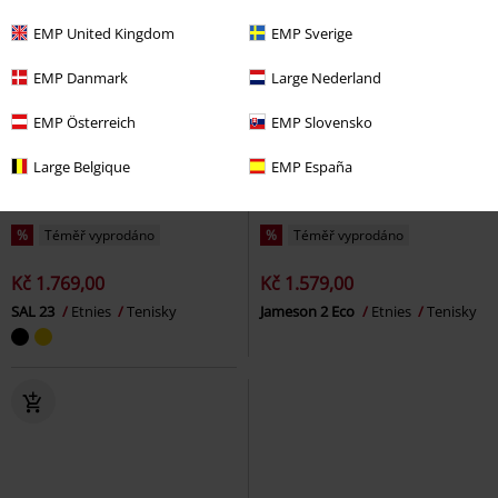
EMP United Kingdom
EMP Sverige
EMP Danmark
Large Nederland
EMP Österreich
EMP Slovensko
Large Belgique
EMP España
%
Téměř vyprodáno
%
Téměř vyprodáno
Kč 1.769,00
Kč 1.579,00
SAL 23
Etnies
Tenisky
Jameson 2 Eco
Etnies
Tenisky