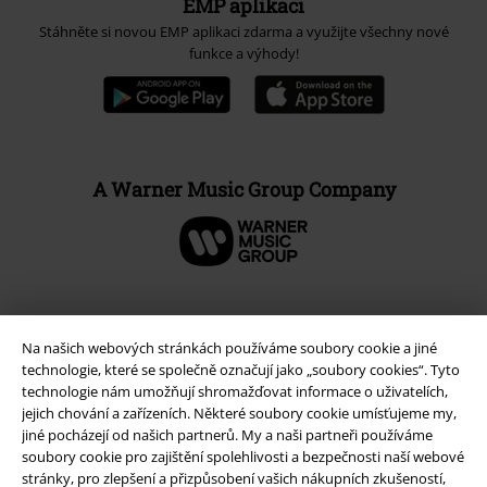
EMP aplikaci
Stáhněte si novou EMP aplikaci zdarma a využijte všechny nové
funkce a výhody!
A Warner Music Group Company
Na našich webových stránkách používáme soubory cookie a jiné
technologie, které se společně označují jako „soubory cookies“. Tyto
technologie nám umožňují shromažďovat informace o uživatelích,
jejich chování a zařízeních. Některé soubory cookie umísťujeme my,
jiné pocházejí od našich partnerů. My a naši partneři používáme
soubory cookie pro zajištění spolehlivosti a bezpečnosti naší webové
stránky, pro zlepšení a přizpůsobení vašich nákupních zkušeností,