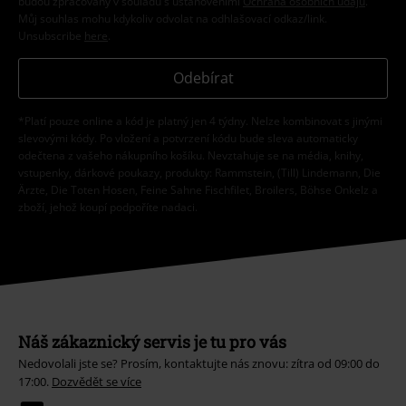
budou zpracovány v souladu s ustanoveními
Ochrana osobních údajů
.
Můj souhlas mohu kdykoliv odvolat na odhlašovací odkaz/link.
Unsubscribe
here
.
Odebírat
*Platí pouze online a kód je platný jen 4 týdny. Nelze kombinovat s jinými
slevovými kódy. Po vložení a potvrzení kódu bude sleva automaticky
odečtena z vašeho nákupního košíku. Nevztahuje se na média, knihy,
vstupenky, dárkové poukazy, produkty: Rammstein, (Till) Lindemann, Die
Ärzte, Die Toten Hosen, Feine Sahne Fischfilet, Broilers, Böhse Onkelz a
zboží, jehož koupí podpoříte nadaci.
Náš zákaznický servis je tu pro vás
Nedovolali jste se? Prosím, kontaktujte nás znovu: zítra od 09:00 do
17:00.
Dozvědět se více