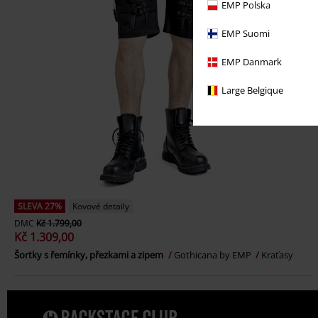
EMP Polska
EMP Suomi
EMP Danmark
Large Belgique
SLEVA 27%
Kovové detaily
DMC
Kč 1.799,00
Kč 1.309,00
Šortky s řemínky, přezkami a zipem
Gothicana by EMP
Kraťasy