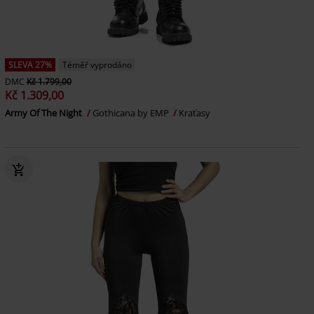
SLEVA 27%
Téměř vyprodáno
DMC
Kč 1.799,00
Kč 1.309,00
Army Of The Night
Gothicana by EMP
Kraťasy