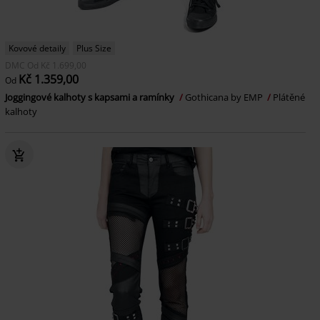
Kovové detaily
Plus Size
DMC
Od
Kč 1.699,00
Kč 1.359,00
Od
Joggingové kalhoty s kapsami a ramínky
Gothicana by EMP
Plátěné
kalhoty