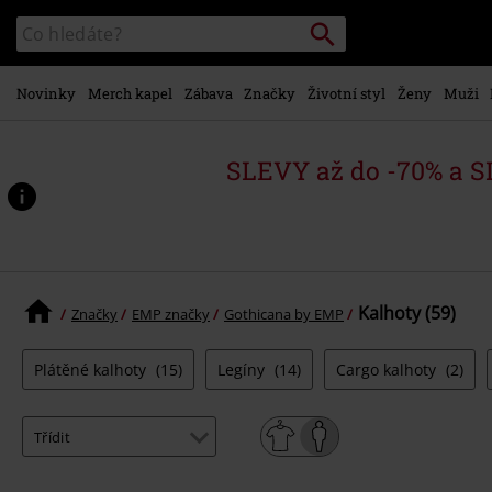
Přejít k
Vyhledávání
Katalog
hlavnímu
vyhledávání
obsahu
Novinky
Merch kapel
Zábava
Značky
Životní styl
Ženy
Muži
SLEVY až do -70% a 
Kalhoty (59)
Značky
EMP značky
Gothicana by EMP
Plátěné kalhoty
(15)
Legíny
(14)
Cargo kalhoty
(2)