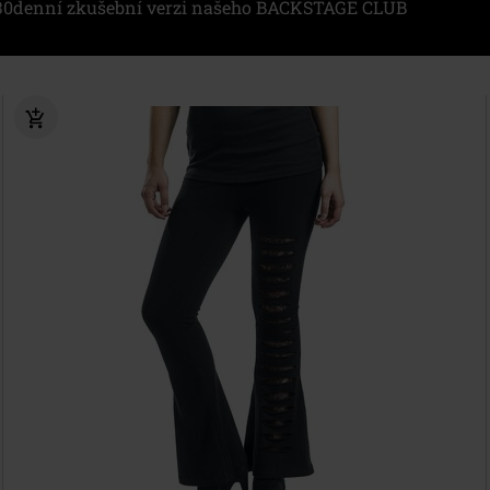
i 30denní zkušební verzi našeho BACKSTAGE CLUB