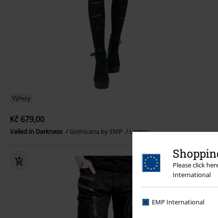
Výřezy
Kč 679,00
Vailed in Darkness
Gothicana by EMP
Legíny
Shopping
Please click he
International
EMP International