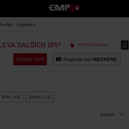
EMP
-
Hudba,
TV
Pro děti
Výprodej %
filmy
&
seriály,
0
0
SLEVA DALŠÍCH 15%*
HAPPY WEEKEND
Merch
pro
hráče,
Získejte nyní!
Zkopírujte kód
WEEKEND
Alternativní
móda
Rifle
(15)
Šortky
(12)
Pohlaví