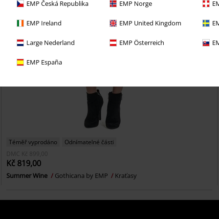
EMP Česká Republika
EMP Norge
EM
EMP Ireland
EMP United Kingdom
EM
Large Nederland
EMP Österreich
EM
EMP España
Téměř vyprodáno
Odnímatelné části
DMC
Kč 899,00
Kč 819,00
Summer Wine
Gothicana by EMP
Kraťasy