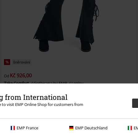
%
šněrování
Kč 926,00
Od
Take Comfort
Gothicana by EMP
Legíny
 from International
re to visit EMP Online Shop for customers from
EMP France
EMP Deutschland
EM