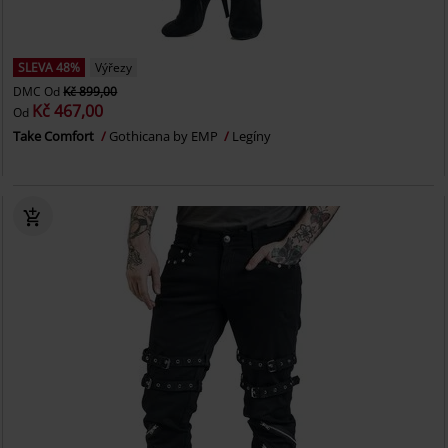
SLEVA 48%
Výřezy
DMC
Od
Kč 899,00
Kč 467,00
Od
Take Comfort
Gothicana by EMP
Legíny