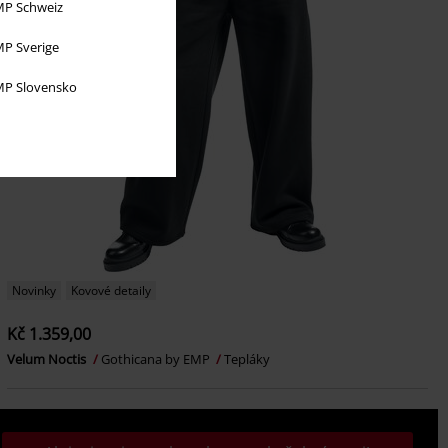
P Schweiz
P Sverige
P Slovensko
Novinky
Kovové detaily
Kč 1.359,00
Velum Noctis
Gothicana by EMP
Tepláky