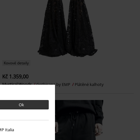
Kovové detaily
Kč 1.359,00
Mystical Woods
Gothicana by EMP
Plátěné kalhoty
Ok
P Italia