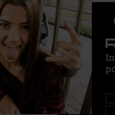
In
po