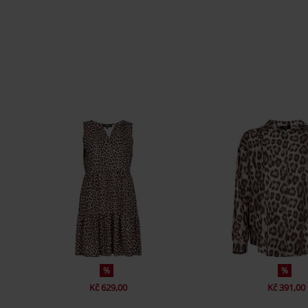
%
%
Kč 629,00
Kč 391,00