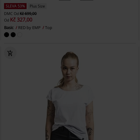
SLEVA 53%
Plus Size
DMC
Od
Kč 699,00
Kč 327,00
Od
Basic
RED by EMP
Top