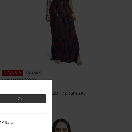
SLEVA 51%
Plus Size
DMC
Od
Kč 1.399,00
Kč 679,00
Od
Batikové maxi šaty
RED by EMP
Dlouhé šaty
Ok
P Italia