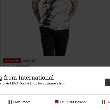
SLEVA 61%
Plus Size
DMC
Od
Kč 899,00
Kč 348,00
Od
 from International
Rebel Soul
RED by EMP
Tričko
re to visit EMP Online Shop for customers from
EMP France
EMP Deutschland
EM