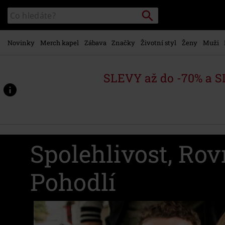
Přejít k
Vyhledávání
Katalog
hlavnímu
vyhledávání
obsahu
Novinky
Merch kapel
Zábava
Značky
Životní styl
Ženy
Muži
SLEVY až do -70% a 
Spolehlivost, Rov
Pohodlí