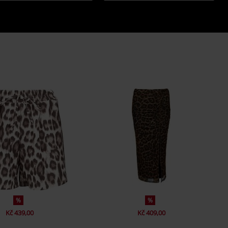
%
%
Kč 439,00
Kč 409,00