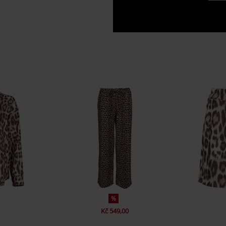
%
Kč 549,00