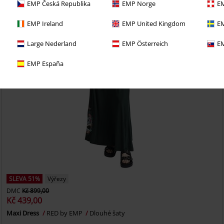
EMP Česká Republika
EMP Norge
EM
EMP Ireland
EMP United Kingdom
EM
Large Nederland
EMP Österreich
EM
EMP España
SLEVA 51%
Výřezy
DMC
Kč 899,00
Kč 439,00
Maxi Dress
RED by EMP
Dlouhé šaty