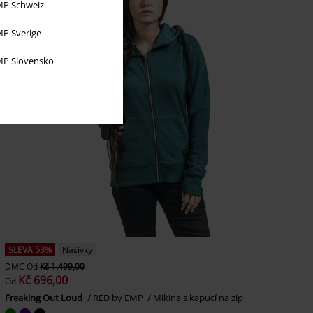
P Schweiz
P Sverige
P Slovensko
SLEVA 53%
Nášivky
DMC
Od
Kč 1.499,00
Kč 696,00
Od
Freaking Out Loud
RED by EMP
Mikina s kapucí na zip