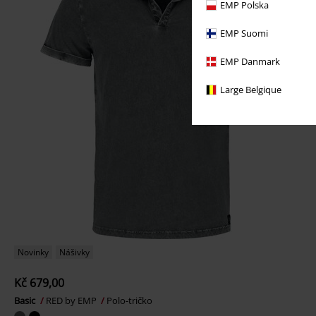
EMP Polska
EMP Suomi
EMP Danmark
Large Belgique
Novinky
Nášivky
Kč 679,00
Basic
RED by EMP
Polo-tričko