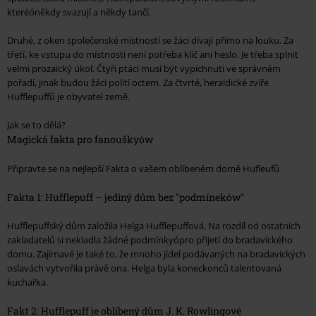
kteréóněkdy svazují a někdy tančí.
Druhé, z oken společenské místnosti se žáci dívají přímo na louku. Za
třetí, ke vstupu do místnosti není potřeba klíč ani heslo. Je třeba splnit
velmi prozaický úkol. Čtyři ptáci musí být vypíchnuti ve správném
pořadí, jinak budou žáci polití octem. Za čtvrté, heraldické zvíře
Hufflepuffů je obyvatel země.
Jak se to dělá?
Magická fakta pro fanouškyów
Připravte se na nejlepší Fakta o vašem oblíbeném domě Hufleufů
Fakta 1: Hufflepuff – jediný dům bez "podmíneków"
Hufflepuffský dům založila Helga Hufflepuffová. Na rozdíl od ostatních
zakladatelů si nekladla žádné podmínkyópro přijetí do bradavického
domu. Zajímavé je také to, že mnoho jídel podávaných na bradavických
oslavách vytvořila právě ona. Helga byla koneckonců talentovaná
kuchařka.
Fakt 2: Hufflepuff je oblíbený dům J. K. Rowlingové