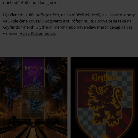
obchodě Hufflepuff fan gadzet.
Být členem Huffelpuffu je něco, na co můžeš být hrdý, ale i ostatní domy
ve Škole čar a kouzel v
Bogwarts
jsou rófascinující. Podívejte se také na:
Gryffindor merch
,
Slytherin merch
nebo
Ravenclaw merch
čekají na vás
v našem
Harry Potter merch
.