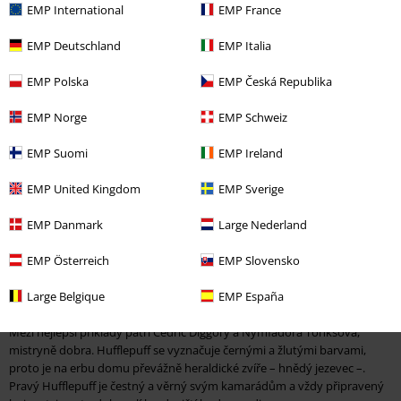
EMP International
EMP France
Kč 679,00
Hogwarts
Harry Potter
Tričko
EMP Deutschland
EMP Italia
EMP Polska
EMP Česká Republika
EMP Norge
EMP Schweiz
EMP Suomi
EMP Ireland
Harry Potter Mrzimor
EMP United Kingdom
EMP Sverige
Ve fantastickém světě Harryho Pottera se temné síly vždy snažily
EMP Danmark
Large Nederland
narušit rórovnováhu a vyhnat vše dobré, co je světlé. Naštěstí jsou tu
Bradavice a čtyři domy: Nebelvír, Zmijozel (ano, je to tak, většina zlých
EMP Österreich
EMP Slovensko
čarodějůóse usídlila právě zde), Havraspár a Huflepuf. Poslední
bradavický dům je domovem všech čarodějůóa čarodějek, kteříójsou
Large Belgique
EMP España
loajální, mají hluboký smysl pro spravedlnost a nebojí se bólu
Mezi nejlepší příklady patří Cedric Diggory a Nymfadora Tonksová,
mistryně dobra. Hufflepuff se vyznačuje černými a žlutými barvami,
proto je na erbu domu převážně heraldické zvíře – hnědý jezevec –.
Pravý Hufflepuff je čestný a věrný svým kamarádům a vždy připravený