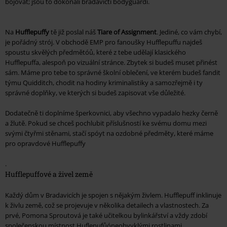
bojovat; jsou to dokonalí bradavičtí bodyguardi.
Na
Hufflepuffy
tě již poslal náš
Tiare of Assignment
. Jediné, co vám chybí,
je pořádný strój. V obchodě EMP pro fanoušky Hufflepuffu najdeš
spoustu skvělých předmětóů, které z tebe udělají klasického
Hufflepuffa, alespoň po vizuální stránce. Zbytek si budeš muset přinést
sám. Máme pro tebe to správné školní oblečení, ve kterém budeš fandit
týmu Quidditch, chodit na hodiny kriminalistiky a samozřejmě i ty
správné doplňky, ve kterých si budeš zapisovat vše důležité.
Dodatečně ti doplníme šperkovnici, aby všechno vypadalo hezky černě
a žlutě. Pokud se chceš pochlubit příslušností ke svému domu mezi
svými čtyřmi stěnami, stačí spóyt na ozdobné předměty, které máme
pro opravdové Hufflepuffy
.
Hufflepuffové a živel země
Každý dům v Bradavicích je spojen s nějakým živlem. Hufflepuff inklinuje
k živlu země, což se projevuje v několika detailech a vlastnostech. Za
prvé, Pomona Sproutová je také učitelkou bylinkářství a vždy zdobí
společenskou místnost Huflepufůóneobvyklými rostlinami,