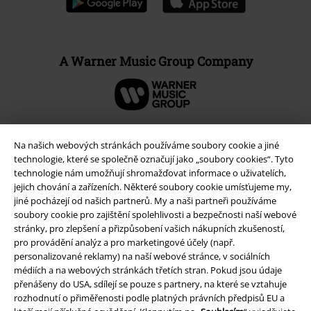
A Warner Music Group Company
Na našich webových stránkách používáme soubory cookie a jiné
technologie, které se společně označují jako „soubory cookies“. Tyto
technologie nám umožňují shromažďovat informace o uživatelích,
jejich chování a zařízeních. Některé soubory cookie umísťujeme my,
jiné pocházejí od našich partnerů. My a naši partneři používáme
soubory cookie pro zajištění spolehlivosti a bezpečnosti naší webové
stránky, pro zlepšení a přizpůsobení vašich nákupních zkušeností,
pro provádění analýz a pro marketingové účely (např.
personalizované reklamy) na naší webové stránce, v sociálních
Právní informace
médiích a na webových stránkách třetích stran. Pokud jsou údaje
přenášeny do USA, sdílejí se pouze s partnery, na které se vztahuje
Podmínky
rozhodnutí o přiměřenosti podle platných právních předpisů EU a