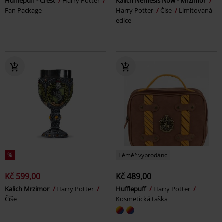
Hufflepuff - Crest
Harry Potter
Kalich Nemesis Now - Mrzimor
Fan Package
Harry Potter
Číše
Limitovaná
edice
%
Téměř vyprodáno
Kč 599,00
Kč 489,00
Kalich Mrzimor
Harry Potter
Hufflepuff
Harry Potter
Číše
Kosmetická taška