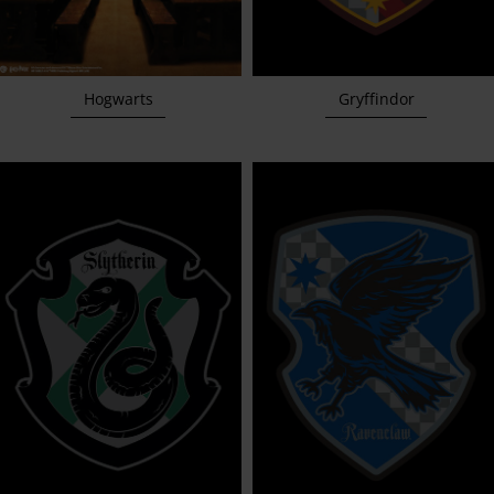
Hogwarts
Gryffindor