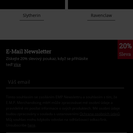
Slytherin
Ravenclaw
20%
E-Mail Newsletter
Sleva
Získejte 20% slevový poukaz, když se přihlásíte
teď!
Více
Tímto souhlasím se zasíláním EMP Newslettru a souhlasím s tím, že
E.M.P. Merchandising mbH může zpracovávat mé osobní údaje a
pravidelně mi posílat informace o svých produktech. Mé osobní údaje
budou zpracovány v souladu s ustanoveními
Ochrana osobních údajů
.
Můj souhlas mohu kdykoliv odvolat na odhlašovací odkaz/link.
Unsubscribe
here
.