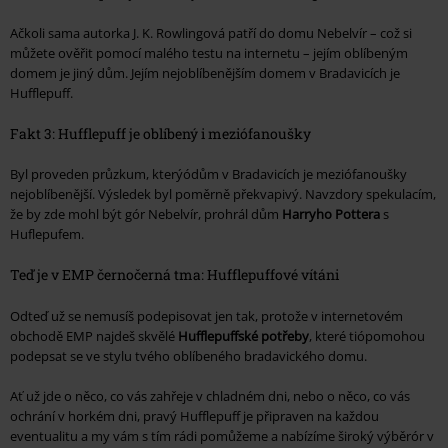
Ačkoli sama autorka J. K. Rowlingová patří do domu Nebelvír – což si
můžete ověřit pomocí malého testu na internetu – jejím oblíbeným
domem je jiný dům. Jejím nejoblíbenějším domem v Bradavicích je
Hufflepuff.
Fakt 3: Hufflepuff je oblíbený i meziófanoušky
Byl proveden průzkum, kterýódům v Bradavicích je meziófanoušky
nejoblíbenější. Výsledek byl poměrně překvapivý. Navzdory spekulacím,
že by zde mohl být gór Nebelvír, prohrál dům
Harryho Pottera
s
Huflepufem.
Teď je v EMP černočerná tma: Hufflepuffové vítáni
Odteď už se nemusíš podepisovat jen tak, protože v internetovém
obchodě EMP najdeš skvělé
Hufflepuffské potřeby
, které tiópomohou
podepsat se ve stylu tvého oblíbeného bradavického domu.
Ať už jde o něco, co vás zahřeje v chladném dni, nebo o něco, co vás
ochrání v horkém dni, pravý Hufflepuff je připraven na každou
eventualitu a my vám s tím rádi pomůžeme a nabízíme široký výběrór v