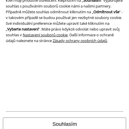
kteří mají příslušné osvědčení. Klepnutím na „
Souhlasím
“ vyjadřujete
Prohlášení
souhlas s používáním souborů cookie námi a našimi partnery.
Případně můžete souhlas odmítnout kliknutím na „
Odmítnout vše
“ -
Ochrana osobních údajů
v takovém případě se budou používat jen nezbytné soubory cookie.
Své individuální preference můžete upravit také kliknutím na
Likvidace odpadu a ochrana životního prostředí
„
Vyberte nastavení
“. Máte právo kdykoli odvolat nebo upravit svůj
souhlas v
Nastavení souborů cookie
. Další informace o ochraně
údajů naleznete na stránce
Zásady ochrany osobních údajů
.
Prohlášení o shodě
Informace o přístupnosti
Nastavení souborů cookie
Odstoupení od smlouvy
Všechny ceny jsou včetně DPH, bez
poštovného a balného
© 1986-2026 EMP Merchandising
Souhlasím