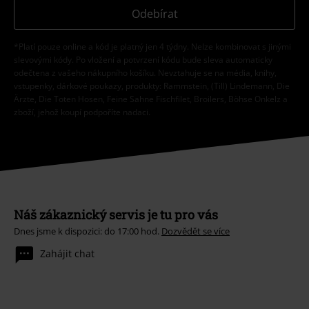
Odebírat
*Platí pouze online a kód je platný jen 4 týdny. Nelze kombinovat s jinými
slevovými kódy. Po vložení a potvrzení kódu bude sleva automaticky
odečtena z vašeho nákupního košíku. Nevztahuje se na média, knihy,
vstupenky, dárkové poukazy, produkty: Rammstein, (Till) Lindemann, Die
Ärzte, Die Toten Hosen, Feine Sahne Fischfilet, Broilers, Böhse Onkelz a
zboží, jehož koupí podpoříte nadaci.
Náš zákaznický servis je tu pro vás
Dnes jsme k dispozici: do 17:00 hod.
Dozvědět se více
Zahájit chat