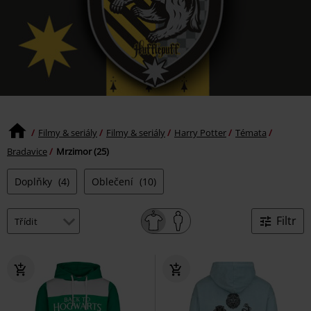
Filmy & seriály
Filmy & seriály
Harry Potter
Témata
Bradavice
Mrzimor (25)
Doplňky
(4)
Oblečení
(10)
Filtr