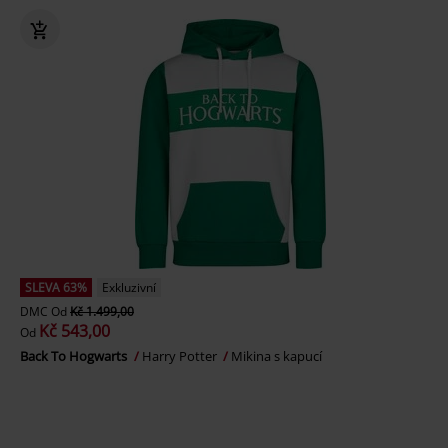
SLEVA 63%
Exkluzivní
DMC
Od
Kč 1.499,00
Kč 543,00
Od
Back To Hogwarts
Harry Potter
Mikina s kapucí