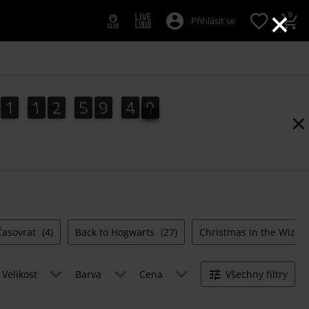
×
0
Přihlásit se
1
1
2
5
9
3
9
1
1
2
5
9
3
8
9
8
4
0
Časovrat
(4)
Back to Hogwarts
(27)
Christmas in the Wizar
Velikost
Barva
Cena
Všechny filtry