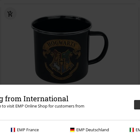
 from International
DMC
Kč 399,00
re to visit EMP Online Shop for customers from
Kč 279,00
Hogwarts
Harry Potter
Šálek
EMP France
EMP Deutschland
EM