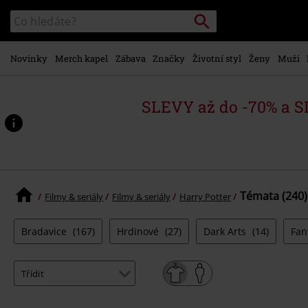
Přejít k
Vyhledávání
Katalog
hlavnímu
vyhledávání
obsahu
Novinky
Merch kapel
Zábava
Značky
Životní styl
Ženy
Muži
SLEVY až do -70% a 
Témata (240)
Filmy & seriály
Filmy & seriály
Harry Potter
Bradavice
(167)
Hrdinové
(27)
Dark Arts
(14)
Fan