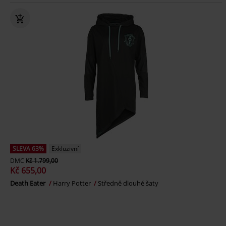
SLEVA 63%
Exkluzivní
DMC
Kč 1.799,00
Kč 655,00
Death Eater
Harry Potter
Středně dlouhé šaty