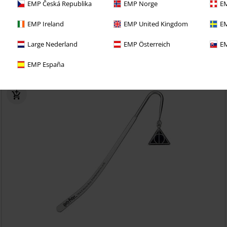
EMP Česká Republika
EMP Norge
EM
EMP Ireland
EMP United Kingdom
EM
i 30denní zkušební verzi našeho BACKSTAGE CLUB
Large Nederland
EMP Österreich
EM
EMP España