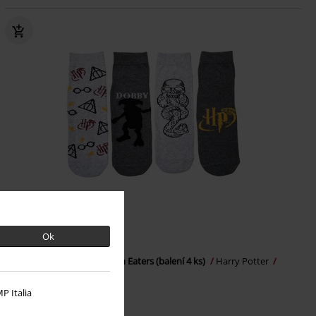
Téměř vyprodáno
Ok
Kč 139,00
Harry Potter - Dobby - Death Eaters (balení 4 ks)
Harry Potter
Ponožky
P Italia