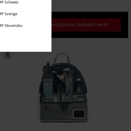
P Schweiz
P Sverige
Aktivujte si svou bezplatnou zkušební verzi!
P Slovensko