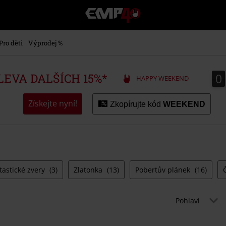
EMP
-
Hudba,
TV
Pro děti
Výprodej %
filmy
&
seriály,
0
0
SLEVA DALŠÍCH 15%*
HAPPY WEEKEND
Merch
pro
hráče,
Získejte nyní!
Zkopírujte kód
WEEKEND
Alternativní
móda
tastické zvery
(3)
Zlatonka
(13)
Pobertův plánek
(16)
Pohlaví