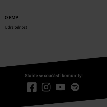
Nabídky pro vás
Soutěž
Objednejte si dárkový poukaz
O EMP
Udržitelnost
Staňte se součástí komunity!