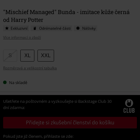
"Mischief Managed" Bunda - imitace kůže černá
od Harry Potter
Exkluzivní
Odnímatelné části
Nášivky
Více informací o zboží
Vyberte
S
XL
XXL
si
Rozměrová a velikostní tabulka
velikost
Na skladě
Ušetřete na poštovném a vyzkoušejte si Backstage Club 30
dní zdarma:
Přidejte si zkušební členství do košíku
Pokud jste již členem, přihlaste se zde: