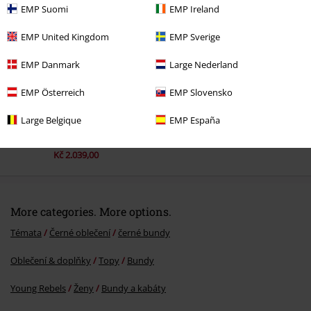
EMP Suomi
EMP Ireland
EMP United Kingdom
EMP Sverige
EMP Danmark
Large Nederland
Naposledy navštívené
EMP Österreich
EMP Slovensko
Large Belgique
EMP España
SLEVA 18%
DMC
Kč 2.499,00
Kč 2.039,00
More categories. More options.