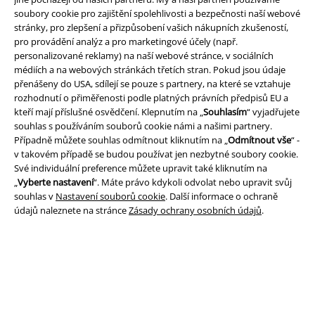
soubory cookie pro zajištění spolehlivosti a bezpečnosti naší webové
stránky, pro zlepšení a přizpůsobení vašich nákupních zkušeností,
EMP aplikaci
pro provádění analýz a pro marketingové účely (např.
Stáhněte si novou EMP aplikaci zdarma a využijte všechny nové
personalizované reklamy) na naší webové stránce, v sociálních
funkce a výhody!
médiích a na webových stránkách třetích stran. Pokud jsou údaje
přenášeny do USA, sdílejí se pouze s partnery, na které se vztahuje
rozhodnutí o přiměřenosti podle platných právních předpisů EU a
kteří mají příslušné osvědčení. Klepnutím na „
Souhlasím
“ vyjadřujete
souhlas s používáním souborů cookie námi a našimi partnery.
Případně můžete souhlas odmítnout kliknutím na „
Odmítnout vše
“ -
A Warner Music Group Company
v takovém případě se budou používat jen nezbytné soubory cookie.
Své individuální preference můžete upravit také kliknutím na
„
Vyberte nastavení
“. Máte právo kdykoli odvolat nebo upravit svůj
souhlas v
Nastavení souborů cookie
. Další informace o ochraně
údajů naleznete na stránce
Zásady ochrany osobních údajů
.