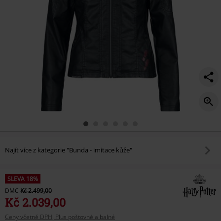
Najít více z kategorie "Bunda - imitace kůže"
SLEVA 18%
DMC
Kč 2.499,00
Kč 2.039,00
Ceny včetně DPH, Plus poštovné a balné