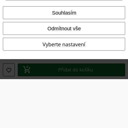
Souhlasím
Právní informace
Podmínky
Odmítnout vše
Prohlášení
Vyberte nastavení
Ochrana osobních údajů
Likvidace odpadu a ochrana životního prostředí
Přidat do košíku
Prohlášení o shodě
Informace o přístupnosti
Nastavení souborů cookie
Odstoupení od smlouvy