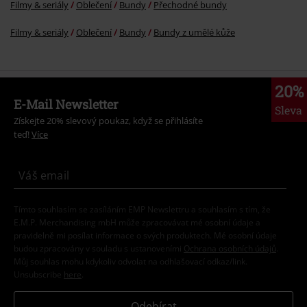
Témata
Černé oblečení
černé bundy
Oblečení & doplňky
Topy
Bundy
Young Rebels
Ženy
Bundy a kabáty
Filmy & seriály
Oblečení
Bundy
Přechodné bundy
Filmy & seriály
Oblečení
Bundy
Bundy z umělé kůže
20%
E-Mail Newsletter
Sleva
Získejte 20% slevový poukaz, když se přihlásíte
teď!
Více
Tímto souhlasím se zasíláním EMP Newslettru a souhlasím s tím, že