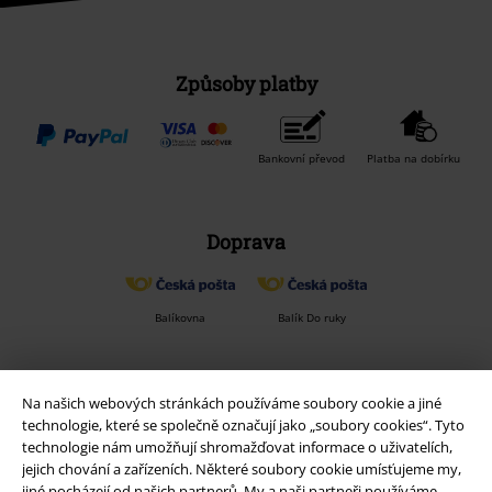
Způsoby platby
Bankovní převod
Platba na dobírku
Doprava
Na našich webových stránkách používáme soubory cookie a jiné
technologie, které se společně označují jako „soubory cookies“. Tyto
technologie nám umožňují shromažďovat informace o uživatelích,
Balíkovna
Balík Do ruky
jejich chování a zařízeních. Některé soubory cookie umísťujeme my,
jiné pocházejí od našich partnerů. My a naši partneři používáme