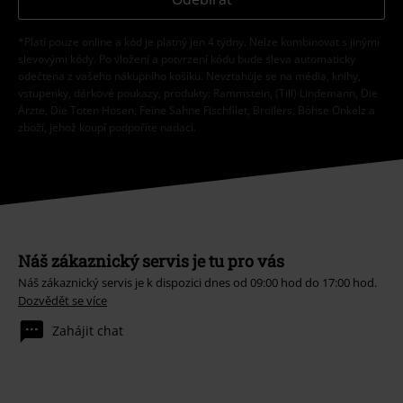
E.M.P. Merchandising mbH může zpracovávat mé osobní údaje a
pravidelně mi posílat informace o svých produktech. Mé osobní údaje
budou zpracovány v souladu s ustanoveními
Ochrana osobních údajů
.
Můj souhlas mohu kdykoliv odvolat na odhlašovací odkaz/link.
Unsubscribe
here
.
Odebírat
*Platí pouze online a kód je platný jen 4 týdny. Nelze kombinovat s jinými
slevovými kódy. Po vložení a potvrzení kódu bude sleva automaticky
odečtena z vašeho nákupního košíku. Nevztahuje se na média, knihy,
vstupenky, dárkové poukazy, produkty: Rammstein, (Till) Lindemann, Die
Ärzte, Die Toten Hosen, Feine Sahne Fischfilet, Broilers, Böhse Onkelz a
zboží, jehož koupí podpoříte nadaci.
Náš zákaznický servis je tu pro vás
Náš zákaznický servis je k dispozici dnes od 09:00 hod do 17:00 hod.