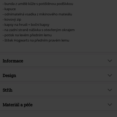
- bunda z umělé kůže s potištěnou podšívkou
- kapuce
- odnímatelná vsadka z mikinového mateiálu
- kovový zip
- kapsy na hrudi + boční kapsy
- na zadní straně nášivka s otevřeným okrajem
- potisk na levém předním lemu
- štítek Hogwarts na předním pravém lemu
Informace
Zboží č.
565446
Design
Název
Mischief Managed
Typ výrobku
Bunda - imitace kůže
Exkluzivně
Střih
Ano
Vzor
běžný
Téma produktů
Fan merch, Film, Hogwarts,
Střih/vrchní díl
Slim
Marauder's Map
Vytištěno
Materiál a péče
Ano
Střih
šňůrky
Značka
ano
Detaily
Nášivky, Potištěná Podšívka, S