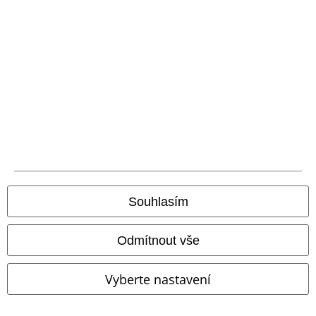
Udržitelnost
Staňte se součástí komunity!
Souhlasím
Odmítnout vše
Vyberte nastavení
Způsoby platby