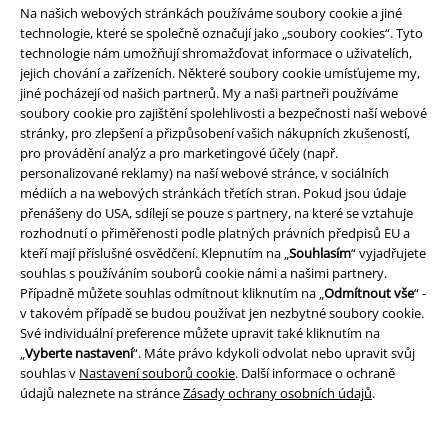
Na našich webových stránkách používáme soubory cookie a jiné
Vrácení zboží
technologie, které se společně označují jako „soubory cookies“. Tyto
technologie nám umožňují shromažďovat informace o uživatelích,
Všeobecné informace o velikostech
jejich chování a zařízeních. Některé soubory cookie umísťujeme my,
jiné pocházejí od našich partnerů. My a naši partneři používáme
Zrušit členství v BSC
soubory cookie pro zajištění spolehlivosti a bezpečnosti naší webové
stránky, pro zlepšení a přizpůsobení vašich nákupních zkušeností,
Způsoby platby
pro provádění analýz a pro marketingové účely (např.
personalizované reklamy) na naší webové stránce, v sociálních
médiích a na webových stránkách třetích stran. Pokud jsou údaje
přenášeny do USA, sdílejí se pouze s partnery, na které se vztahuje
Nabídky pro vás
rozhodnutí o přiměřenosti podle platných právních předpisů EU a
kteří mají příslušné osvědčení. Klepnutím na „
Souhlasím
“ vyjadřujete
souhlas s používáním souborů cookie námi a našimi partnery.
Soutěž
Případně můžete souhlas odmítnout kliknutím na „
Odmítnout vše
“ -
v takovém případě se budou používat jen nezbytné soubory cookie.
Objednejte si dárkový poukaz
Své individuální preference můžete upravit také kliknutím na
„
Vyberte nastavení
“. Máte právo kdykoli odvolat nebo upravit svůj
souhlas v
Nastavení souborů cookie
. Další informace o ochraně
údajů naleznete na stránce
Zásady ochrany osobních údajů
.
O EMP