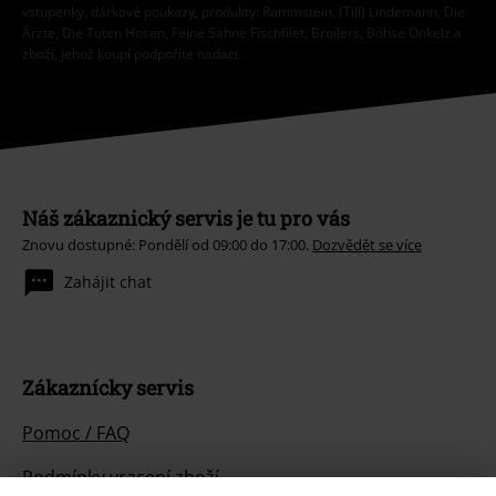
vstupenky, dárkové poukazy, produkty: Rammstein, (Till) Lindemann, Die
Ärzte, Die Toten Hosen, Feine Sahne Fischfilet, Broilers, Böhse Onkelz a
zboží, jehož koupí podpoříte nadaci.
Náš zákaznický servis je tu pro vás
Znovu dostupné: Pondělí od 09:00 do 17:00.
Dozvědět se více
Zahájit chat
Zákaznícky servis
Pomoc / FAQ
Podmínky vracení zboží