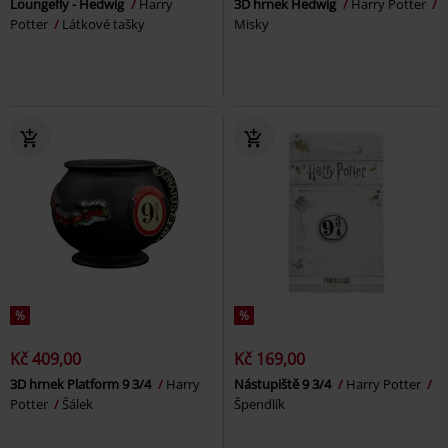
Loungefly - Hedwig
Harry
3D hrnek Hedwig
Harry Potter
Potter
Látkové tašky
Misky
%
%
Kč 409,00
Kč 169,00
3D hrnek Platform 9 3/4
Harry
Nástupiště 9 3/4
Harry Potter
Potter
Šálek
Špendlík