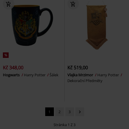
%
Kč 348,00
Kč 519,00
Hogwarts
Harry Potter
Šálek
Vlajka Mrzimor
Harry Potter
Dekorační Předměty
1
2
3
Stránka 1 Z 3