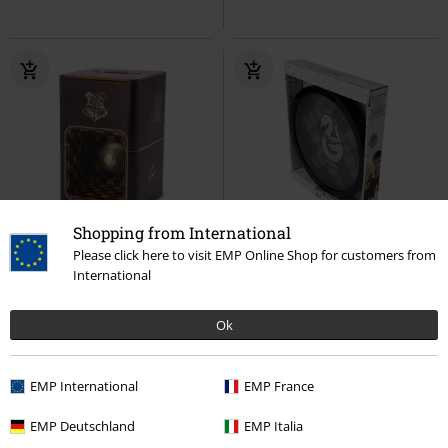
Shopping from International
Téměř vyprodáno
%
Please click here to visit EMP Online Shop for customers from
International
Kč 679,00
Kč 379,00
Golden Snitch
Harry Potter
Slytherin
Harry Potter
Ok
Pokladnička
Nástěnné hodiny
EMP International
EMP France
EMP Deutschland
EMP Italia