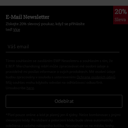
20%
E-Mail Newsletter
Sleva
Získejte 20% slevový poukaz, když se přihlásíte
teď!
Více
Tímto souhlasím se zasíláním EMP Newslettru a souhlasím s tím, že
E.M.P. Merchandising mbH může zpracovávat mé osobní údaje a
pravidelně mi posílat informace o svých produktech. Mé osobní údaje
budou zpracovány v souladu s ustanoveními
Ochrana osobních údajů
.
Můj souhlas mohu kdykoliv odvolat na odhlašovací odkaz/link.
Unsubscribe
here
.
Odebírat
*Platí pouze online a kód je platný jen 4 týdny. Nelze kombinovat s jinými
slevovými kódy. Po vložení a potvrzení kódu bude sleva automaticky
odečtena z vašeho nákupního košíku. Nevztahuje se na média, knihy,