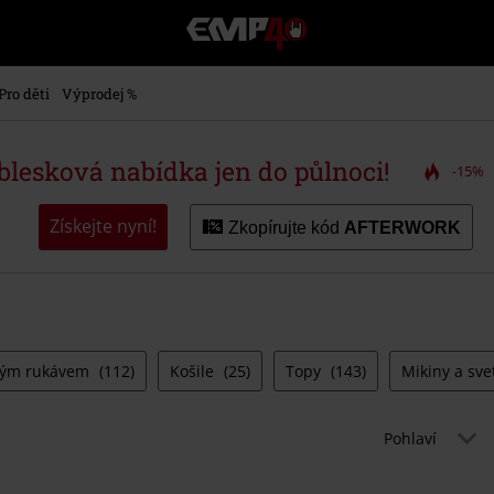
EMP
-
Hudba,
TV
Pro děti
Výprodej %
filmy
&
seriály,
 blesková nabídka jen do půlnoci!
-15%
Merch
pro
hráče,
Získejte nyní!
Zkopírujte kód
AFTERWORK
Alternativní
móda
uhým rukávem
(112)
Košile
(25)
Topy
(143)
Mikiny a sve
Pohlaví