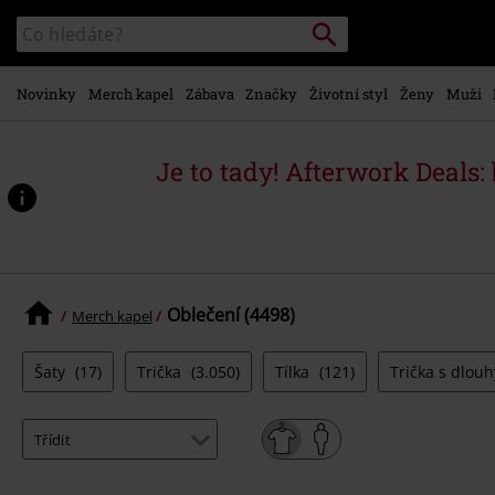
Přejít k
Vyhledávání
Katalog
hlavnímu
vyhledávání
obsahu
Novinky
Merch kapel
Zábava
Značky
Životní styl
Ženy
Muži
Je to tady! Afterwork Deals:
Oblečení (4498)
Merch kapel
Šaty
(17)
Trička
(3.050)
Tílka
(121)
Trička s dlo