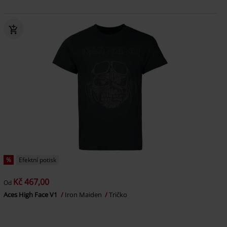
%
Efektní potisk
Kč 467,00
Od
Aces High Face V1
Iron Maiden
Tričko