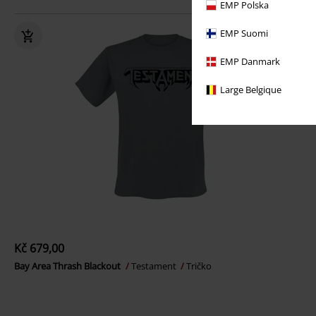
EMP Polska
EMP Suomi
EMP Danmark
Large Belgique
Kč 679,00
Bay Area Thrash Blackout
Testament
Tričko