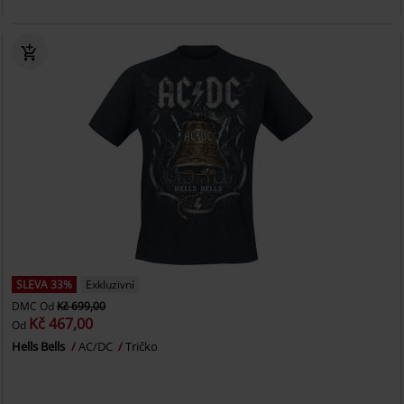
SLEVA 33%
Exkluzivní
DMC
Od
Kč 699,00
Kč 467,00
Od
Hells Bells
AC/DC
Tričko