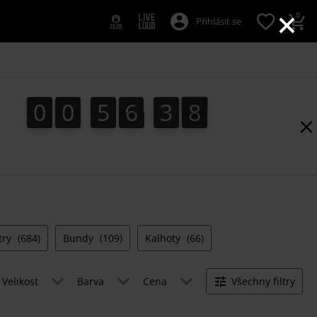
×
0
Přihlásit se
0
0
5
6
3
7
0
0
5
6
3
6
6
4
8
7
try
(684)
Bundy
(109)
Kalhoty
(66)
Velikost
Barva
Cena
Všechny filtry