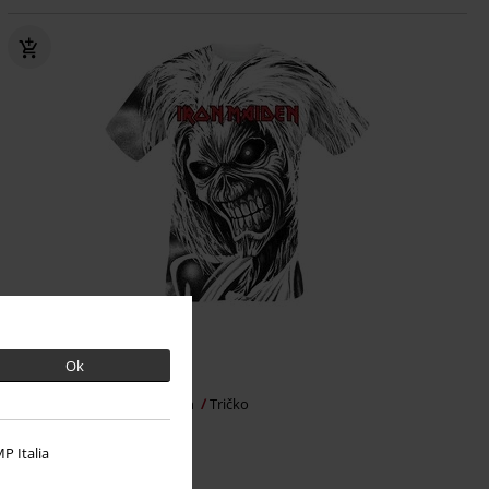
Ok
Kč 819,00
Killers All-over
Iron Maiden
Tričko
P Italia