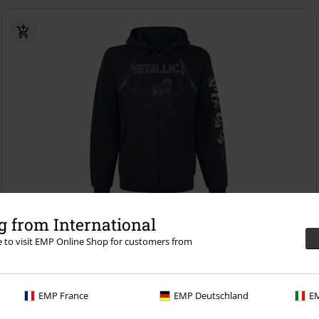
Plus Size
 from International
re to visit EMP Online Shop for customers from
Kč 1.989,00
S&M2 - Skull
Metallica
Mikina s kapucí na zip
EMP France
EMP Deutschland
EM