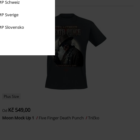
P Schweiz
P Sverige
P Slovensko
Plus Size
Kč 549,00
Od
Moon Mock Up 1
Five Finger Death Punch
Tričko