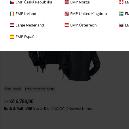
EMP Česká Republika
EMP Norge
EM
EMP Ireland
EMP United Kingdom
EM
Large Nederland
EMP Österreich
EM
EMP España
Exkluzivní
Odnímatelné části
Kč 6.789,00
Od
Rock & Roll - Will Never Die
AC/DC
Kožená bunda