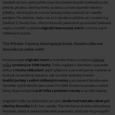
Nezáleží na tom, jestli patříte mezi dlouholeté čtenáře
Zaklínače
a víte
přesně, jak jdou všechny knihy za sebou a znáte zpaměti všechny
příběhy. Možná jste do tohoto fantasy světa naskočili až s
Netflix
seriálem The Witcher.
Nebo vás to k Geraltovi přitáhlo až s hraním hry
Zaklínač 3: Divoký hon
. Všichni fanoušci jakéhokoli zpracování Zaklínače
najdou na EMP.cz jedině
originální licencovaný merch
s motivy svých
oblíbených postav.
The Witcher: Fantasy, které spojuje hráče, čtenáře a filmové
fanoušky po celém světě
Prozkoumejte
originální merch
a mrkněte třeba na stylová
Zaklínač
trička
vyrobená ze 100% bavlny.
Trička najdete v dámském i pánském
střihu
v mnoha velikostech
. Jejich příjemný a zároveň pevný materiál se
hodí jak na seriálový maraton, tak na večer strávený hraním.
Kvalitní potisky s vašimi oblíbenými motivy
a postavami
Geralta
nebo
Yennefer
vydrží dlouho jako nové. Pro delší životnost potisku a zářivé
barvy doporučujeme
prát trička s potiskem naruby
a na nižší teploty.
Originální trička se Zaklínačem se navíc
skvěle hodí také jako dárek pro
všechny fanoušky
knih, her i seriálu.
The Witcher
je zkrátka celosvětový
fenomén, který si získává stále větší popularitu. Jestli jste mu propadli i