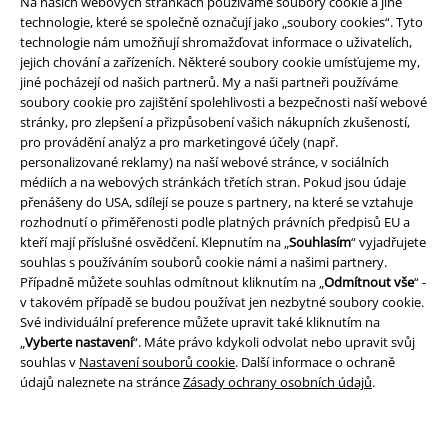
Na našich webových stránkách používáme soubory cookie a jiné
technologie, které se společně označují jako „soubory cookies“. Tyto
technologie nám umožňují shromažďovat informace o uživatelích,
jejich chování a zařízeních. Některé soubory cookie umísťujeme my,
jiné pocházejí od našich partnerů. My a naši partneři používáme
soubory cookie pro zajištění spolehlivosti a bezpečnosti naší webové
Právní informace
stránky, pro zlepšení a přizpůsobení vašich nákupních zkušeností,
pro provádění analýz a pro marketingové účely (např.
Podmínky
personalizované reklamy) na naší webové stránce, v sociálních
médiích a na webových stránkách třetích stran. Pokud jsou údaje
Prohlášení
přenášeny do USA, sdílejí se pouze s partnery, na které se vztahuje
rozhodnutí o přiměřenosti podle platných právních předpisů EU a
kteří mají příslušné osvědčení. Klepnutím na „
Souhlasím
“ vyjadřujete
Ochrana osobních údajů
souhlas s používáním souborů cookie námi a našimi partnery.
Případně můžete souhlas odmítnout kliknutím na „
Odmítnout vše
“ -
Likvidace odpadu a ochrana životního prostředí
v takovém případě se budou používat jen nezbytné soubory cookie.
Své individuální preference můžete upravit také kliknutím na
Prohlášení o shodě
„
Vyberte nastavení
“. Máte právo kdykoli odvolat nebo upravit svůj
souhlas v
Nastavení souborů cookie
. Další informace o ochraně
Informace o přístupnosti
údajů naleznete na stránce
Zásady ochrany osobních údajů
.
Nastavení souborů cookie