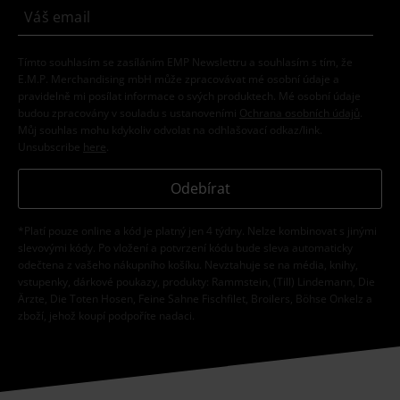
Tímto souhlasím se zasíláním EMP Newslettru a souhlasím s tím, že
E.M.P. Merchandising mbH může zpracovávat mé osobní údaje a
pravidelně mi posílat informace o svých produktech. Mé osobní údaje
budou zpracovány v souladu s ustanoveními
Ochrana osobních údajů
.
Můj souhlas mohu kdykoliv odvolat na odhlašovací odkaz/link.
Unsubscribe
here
.
Odebírat
*Platí pouze online a kód je platný jen 4 týdny. Nelze kombinovat s jinými
slevovými kódy. Po vložení a potvrzení kódu bude sleva automaticky
odečtena z vašeho nákupního košíku. Nevztahuje se na média, knihy,
vstupenky, dárkové poukazy, produkty: Rammstein, (Till) Lindemann, Die
Ärzte, Die Toten Hosen, Feine Sahne Fischfilet, Broilers, Böhse Onkelz a
zboží, jehož koupí podpoříte nadaci.