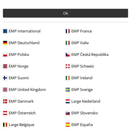
Ok
EMP International
EMP France
EMP Deutschland
EMP Italia
EMP Polska
EMP Česká Republika
EMP Norge
EMP Schweiz
EMP Suomi
EMP Ireland
%
Téměř vyprodáno
EMP United Kingdom
EMP Sverige
Kč 467,00
Kč 549,00
Medailon Wolf
The Witcher
The Witcher
The Witcher
EMP Danmark
Large Nederland
Tričko
Tričko
EMP Österreich
EMP Slovensko
Large Belgique
EMP España