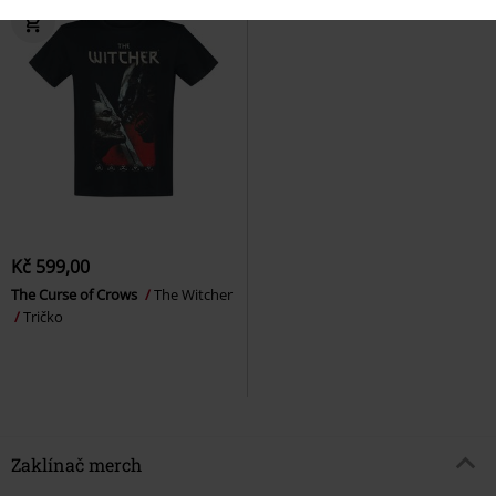
Kč 599,00
The Curse of Crows
The Witcher
Tričko
Zaklínač merch