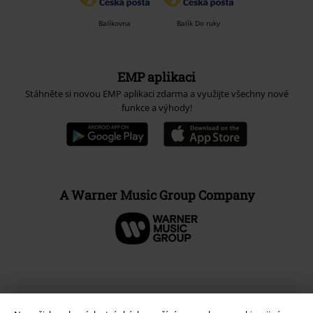
Balíkovna
Balík Do ruky
EMP aplikaci
Stáhněte si novou EMP aplikaci zdarma a využijte všechny nové
funkce a výhody!
A Warner Music Group Company