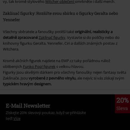
vy, tak kromě stylového
Witcher oblečení
omrkněte i další merch.
Zaklínač figurky: Rozšiřte svou sbírku o figurky Geralta nebo
Yennefer
Všechny sběratele a fanoušky potěší také
originální, realisticky a
detailně zpracované
Zaklínač figurky
. Vystavte si do poličky nebo do
knihovny figurku
Geralta
,
Yennefer
,
Ciri
a dalších známých postav z
Witchera.
Kromě akčních figurek najdete na EMP.cz taky pořádnou nálož
oblíbených
Funko Pop! figurek
s velkou hlavou.
Figurky jsou skvělým dárkem pro všechny fanoušky nejen fantasy světa
Zaklínače. Jsou
vyrobené z pevného vinylu,
ale nejvíc si vás získají svým
typickém hravým designem.
20%
E-Mail Newsletter
Sleva
Získejte 20% slevový poukaz, když se přihlásíte
teď!
Více