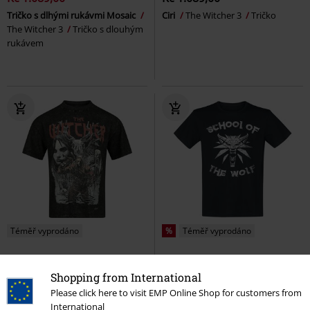
Tričko s dlhými rukávmi Mosaic
Ciri
The Witcher 3
Tričko
The Witcher 3
Tričko s dlouhým
rukávem
Téměř vyprodáno
%
Téměř vyprodáno
Kč 549,00
Kč 409,00
Shopping from International
The Witcher
The Witcher
School Of The Wolf
The Witcher
Tričko
Tričko
Please click here to visit EMP Online Shop for customers from
International