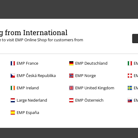
 from International
re to visit EMP Online Shop for customers from
EMP France
EMP Deutschland
EM
EMP Česká Republika
EMP Norge
EM
Nabídky pro vás
EMP Ireland
EMP United Kingdom
EM
Soutěž
Large Nederland
EMP Österreich
EM
Objednejte si dárkový poukaz
EMP España