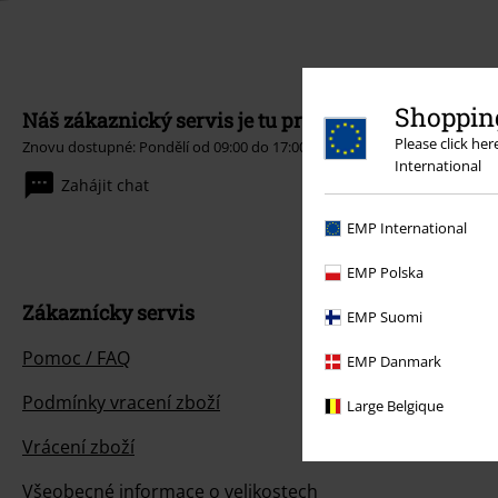
Shopping
Náš zákaznický servis je tu pro vás
Please click he
Znovu dostupné: Pondělí od 09:00 do 17:00.
Dozvědět se více
International
Zahájit chat
EMP International
EMP Polska
Zákaznícky servis
EMP Suomi
Pomoc / FAQ
EMP Danmark
Podmínky vracení zboží
Large Belgique
Vrácení zboží
Všeobecné informace o velikostech