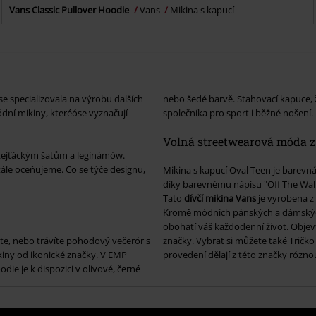
Vans Classic Pullover Hoodie
Vans
Mikina s kapucí
e specializovala na výrobu dalších
nebo šedé barvě. Stahovací kapuce, 
dní mikiny, kteréóse vyznačují
společníka pro sport i běžné nošení.
Volná streetwearová móda z 
skejťáckým šatům a legínámów.
le oceňujeme. Co se týče designu,
Mikina s kapucí Oval Teen je barevná
díky barevnému nápisu "Off The Wall
Tato
dívčí mikina Vans
je vyrobena z
Kromě módních pánských a dámsk
obohatí váš každodenní život. Objev
áte, nebo trávíte pohodový večerór s
značky. Vybrat si můžete také
Tričk
iny od ikonické značky. V EMP
provedení dělají z této značky rózn
die je k dispozici v olivové, černé