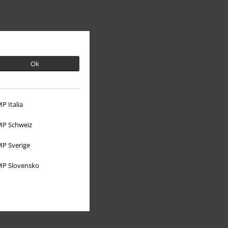
Ok
P Italia
P Schweiz
O EMP
P Sverige
Udržitelnost
P Slovensko