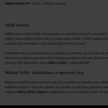
Mikina Classic PO
Vans
Mikina s kapucí
VANS Hoodie
Kalifornská značka VANS se proslavila svou sportovní obuví a postupně s
oděvů. Dnes značka nabízí vše, co móda nabízí, takže u VANS najdete mó
nadčasovým vzhledem a jednoduše příjemným pocitem.
Pohodlné mikiny lze kombinovat s džínami a šortkami, ale hodí se i ke 
Možnost kombinovat prvky VANS Piecesós je velkou výhodou, kterou stá
výrazný bílý nápis často zdobí
Mikiny VANS
v obchodě EMP.
Mikiny VANS - každodenní a sportovní styl
Mikina na běžné nošení se hodí vždy. Ať už jezdíte na skateboardu, běh
Netflixem doma. V žádném šatníku by neměly chybět tyto pohodlné mik
najdete
mikiny VANS s kapucí
v řadě barev a vzorů. Mikina Classic PO Hoo