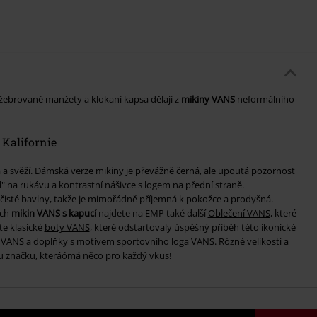
žebrované manžety a klokaní kapsa dělají z
mikiny VANS
neformálního
Kalifornie
 a svěží. Dámská verze mikiny je převážně černá, ale upoutá pozornost
" na rukávu a kontrastní nášivce s logem na přední straně.
 čisté bavlny, takže je mimořádně příjemná k pokožce a prodyšná.
ých
mikin VANS s kapucí
najdete na EMP také další
Oblečení VANS
, které
te klasické
boty VANS
, které odstartovaly úspěšný příběh této ikonické
o VANS
a doplňky s motivem sportovního loga VANS. Rózné velikosti a
ou značku, kteráómá něco pro každý vkus!