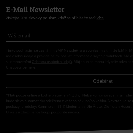
E-Mail Newsletter
Získejte 20% slevový poukaz, když se přihlásíte teď!
Více
Tímto souhlasím se zasíláním EMP Newslettru a souhlasím s tím, že E.M.P.
mé osobní údaje a pravidelně mi posílat informace o svých produktech. Mé 
s ustanoveními
Ochrana osobních údajů
. Můj souhlas mohu kdykoliv odvolat 
Unsubscribe
here
.
Odebírat
*Platí pouze online a kód je platný jen 4 týdny. Nelze kombinovat s jinými sle
bude sleva automaticky odečtena z vašeho nákupního košíku. Nevztahuje se 
poukazy, produkty: Rammstein, (Till) Lindemann, Die Ärzte, Die Toten Hosen, F
Onkelz a zboží, jehož koupí podpoříte nadaci.