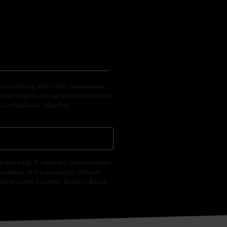
 Merchandising mbH může zpracovávat
osobní údaje budou zpracovány v souladu
na odhlašovací odkaz/link.
vovými kódy. Po vložení a potvrzení kódu
na média, knihy, vstupenky, dárkové
eine Sahne Fischfilet, Broilers, Böhse