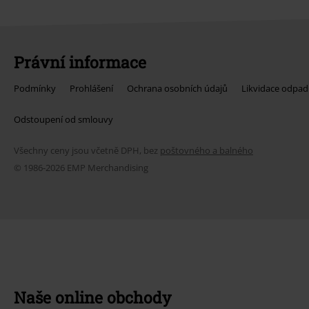
Právní informace
Podmínky
Prohlášení
Ochrana osobních údajů
Likvidace odpad
Odstoupení od smlouvy
Všechny ceny jsou včetně DPH, bez
poštovného a balného
© 1986-2026 EMP Merchandising
Naše online obchody