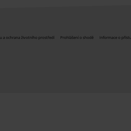
u a ochrana životního prostředí
Prohlášení o shodě
Informace o příst