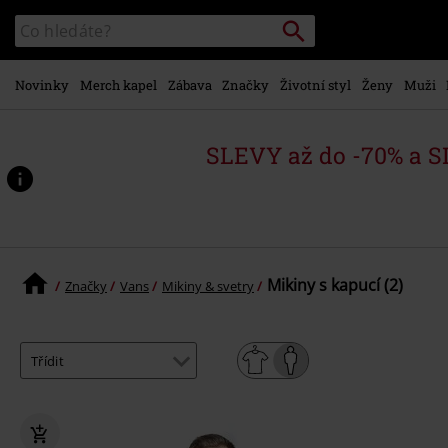
Přejít k
Vyhledávání
Katalog
hlavnímu
vyhledávání
obsahu
Novinky
Merch kapel
Zábava
Značky
Životní styl
Ženy
Muži
SLEVY až do -70% a 
Mikiny s kapucí (2)
Značky
Vans
Mikiny & svetry