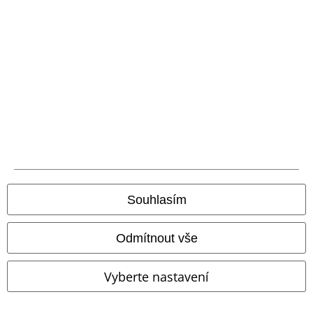
Vrácení zboží
Všeobecné informace o velikostech
Zrušit členství v BSC
Způsoby platby
Nabídky pro vás
Soutěž
Souhlasím
Objednejte si dárkový poukaz
Odmítnout vše
Vyberte nastavení
O EMP
Udržitelnost