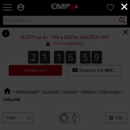
×
EMP
0
-
Hudba,
Vyhled
Katalog
TV
vyhledávání
filmy
&
SLEVY až do -70% a SLEVA DALŠÍCH 15%*
seriály,
HAPPY WEEKEND
Merch
pro
2
1
1
6
5
8
2
1
1
6
5
7
7
0
9
7
8
hráče,
Alternativní
móda
Získejte nyní!
Zkopírujte kód
WEEKEND
Merch kapel
Top Bands
Nirvana
Oblečení
Trička a topy
Trička (68)
Filtr