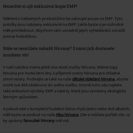
Nenechte si ujít exkluzivní kopie EMP!
Některé z nabízených produktůóra lze zakoupit pouze na EMP. Tyto
položky jsou nabízeny exkluzivně na EMP, takže byste si je rozhodně
měli prohlédnout. Abychom vám usnadnili jejich vyhledávání, označili
jsme je hvězdičkou.
Stále se nemůžete nabažit Nirvany? S námi jich dostanete
mnohem víc!
V naší nabídce máme ještě více zboží značky Nirvana. Máme topy
Nirvana pro horké letní dny a příjemné svetry Nirvana pro chladné
zimní večery. Podívejte se také na naše
dětské oblečení Nirvana
, abyste
mohli své dítě obléknout do svého outfitu. Kromě toho zde najdete
také exkluzivní výrobky EMP a také ty, které jsou vyrobeny ekologicky
šetrným způsobem.
A pokud vám v kompletní hudební sbírce chybí jedno nebo dvě albaóch,
měli byste se podívat na naše
Alba Nirvana
. Zde si můžete pořídit vše, co
by správný
fanoušek Nirvany
měl mít.