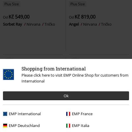
Plus Size
Plus Size
Kč 549,00
Kč 819,00
Od
Od
Sorbet Ray
Nirvana
Tričko
Angel
Nirvana
Tričko
Shopping from International
Please click here to visit EMP Online Shop for customers from
International
Ok
EMP International
EMP France
Plus Size
Plus Size
EMP Deutschland
EMP Italia
Kč 549,00
Kč 819,00
Od