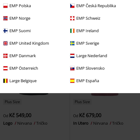
Heart Shape Box
Nirvana
Amplified Collection - In Utero
EMP Polska
EMP Česká Republika
Tričko
Nirvana
Tričko
EMP Norge
EMP Schweiz
EMP Suomi
EMP Ireland
EMP United Kingdom
EMP Sverige
EMP Danmark
Large Nederland
EMP Österreich
EMP Slovensko
Large Belgique
EMP España
Plus Size
Plus Size
Kč 549,00
Kč 679,00
Od
Od
Logo
Nirvana
Tričko
In Utero
Nirvana
Tričko