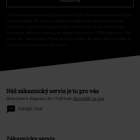
*Platí pouze online a kód je platný jen 4 týdny. Nelze kombinovat s jinými
slevovými kódy. Po vložení a potvrzení kódu bude sleva automaticky
odečtena z vašeho nákupního košíku. Nevztahuje se na média, knihy,
vstupenky, dárkové poukazy, produkty: Rammstein, (Till) Lindemann, Die
Ärzte, Die Toten Hosen, Feine Sahne Fischfilet, Broilers, Böhse Onkelz a
zboží, jehož koupí podpoříte nadaci.
Náš zákaznický servis je tu pro vás
Dnes jsme k dispozici: do 17:00 hod.
Dozvědět se více
Zahájit chat
Zákaznícky servis