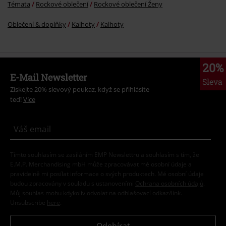
Témata
Rockové oblečení
Rockové oblečení Ženy
Oblečení & doplňky
Kalhoty
Kalhoty
20%
E-Mail Newsletter
Sleva
Získejte 20% slevový poukaz, když se přihlásíte
teď!
Více
Tímto souhlasím se zasíláním EMP Newslettru a souhlasím s tím, že
E.M.P. Merchandising mbH může zpracovávat mé osobní údaje a
pravidelně mi posílat informace o svých produktech. Mé osobní údaje
budou zpracovány v souladu s ustanoveními
Ochrana osobních údajů
.
Můj souhlas mohu kdykoliv odvolat na odhlašovací odkaz/link.
Unsubscribe
here
.
Odebírat