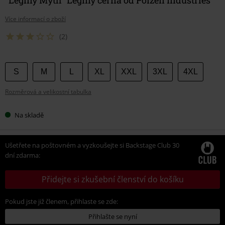
Více informací o zboží
(2)
Vyberte
S
M
L
XL
XXL
3XL
4XL
si
Rozměrová a velikostní tabulka
velikost
Na skladě
Ušetřete na poštovném a vyzkoušejte si Backstage Club 30
dní zdarma:
Přidejte si zkušební členství do košíku
Pokud jste již členem, přihlaste se zde:
Přihlašte se nyní