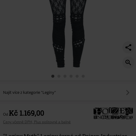
Najít více z kategorie "Legíny"
Kč 1.169,00
Od
Ceny včetně DPH, Plus poštovné a balné
"Legíny Myth" Legíny černá od Poizen Industries