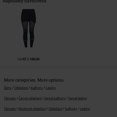
Naposledy navštívené
Odeslat komentář
Kč 1.169,00
Od
More categories. More options.
Ženy
Oblečení
Kalhoty
Legíny
Témata
Černé oblečení
černé kalhoty
černé legíny
Témata
Rockové oblečení
Oblečení
Kalhoty
Legíny