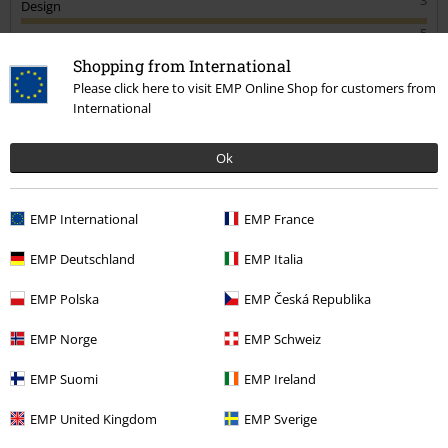
Design
Po nějaké době jsem jako dárek dostala druhé, úplně stejné, akorát
ve velikosti L. Na to, že mám normálně S, mi sedí paradoxně také
5
Střih
fajn, takže rozdíl mezi jednotlivými velikostmi nebude moc velký. Ale
Shopping from International
5
primárně jsou z mnohem kvalitnějšího a pevnějšího materiálu, což
Please click here to visit EMP Online Shop for customers from
mě překvapilo.
Pomohlo Vám toto hodnocení?
International
Ok
Komentář
EMP International
EMP France
EMP Deutschland
EMP Italia
Daniela Z.
EMP Polska
EMP Česká Republika
4 Hodnocení
Publikováno: Čtvrtek, 01.04.2021
EMP Norge
EMP Schweiz
Výška postavy v metrech: 1,68
Zakoupena velikost: XL
EMP Suomi
EMP Ireland
Odeslat komentář
Daniela Ž.
EMP United Kingdom
EMP Sverige
Nic moc kvalita, řídký materiál, velikost nesedí, málo elastické na