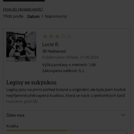
How do reviews work?
Třídit podle
Datum
Nápomocný
Lucie R.
38 Hodnocení
Publikováno: Středa, 21.08.2024
Výška postavy v metrech: 1,66
Zakoupena velikost: S, L
Legíny se sukýnkou
Legíny jsou na první pohled krásné a originální, ale byla jsem hodně
nepříjemně překvapená kvalitou, která se navíc u jednotlivých šarží
neznámo proč liší.
Běžně nosím S, legíny S jsou mi dobře, ale ten materiál je velký
Čtěte více
špatný. Látka je tenká a úplně průhledná a nebýt té sukně, nedá se
to vůbec nosit.
Kvalita
3