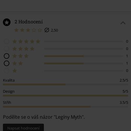
2 Hodnocení
2,50
0
0
1
1
0
Kvalita
2.5/5
Design
5/5
Střih
3.5/5
Podělte se o váš názor "Legíny Myth".
Napsat hodnocení