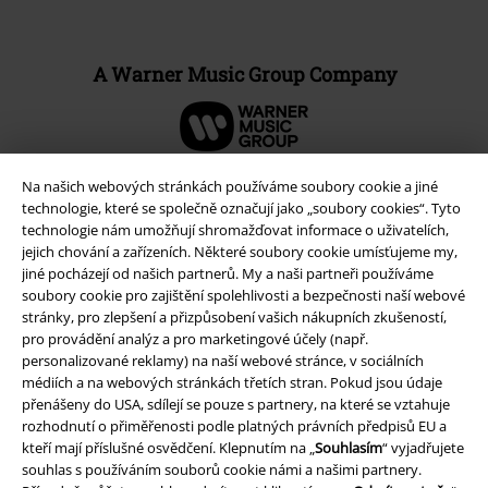
A Warner Music Group Company
Na našich webových stránkách používáme soubory cookie a jiné
technologie, které se společně označují jako „soubory cookies“. Tyto
technologie nám umožňují shromažďovat informace o uživatelích,
jejich chování a zařízeních. Některé soubory cookie umísťujeme my,
jiné pocházejí od našich partnerů. My a naši partneři používáme
soubory cookie pro zajištění spolehlivosti a bezpečnosti naší webové
stránky, pro zlepšení a přizpůsobení vašich nákupních zkušeností,
pro provádění analýz a pro marketingové účely (např.
personalizované reklamy) na naší webové stránce, v sociálních
médiích a na webových stránkách třetích stran. Pokud jsou údaje
Právní informace
přenášeny do USA, sdílejí se pouze s partnery, na které se vztahuje
rozhodnutí o přiměřenosti podle platných právních předpisů EU a
Podmínky
kteří mají příslušné osvědčení. Klepnutím na „
Souhlasím
“ vyjadřujete
souhlas s používáním souborů cookie námi a našimi partnery.
Prohlášení