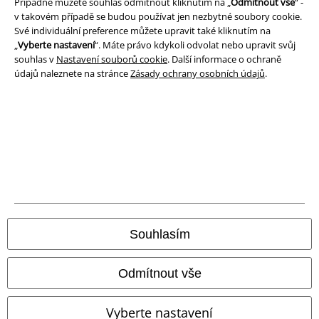
Případně můžete souhlas odmítnout kliknutím na „
Odmítnout vše
“ -
v takovém případě se budou používat jen nezbytné soubory cookie.
Ochrana osobních údajů
Své individuální preference můžete upravit také kliknutím na
„
Vyberte nastavení
“. Máte právo kdykoli odvolat nebo upravit svůj
Likvidace odpadu a ochrana životního prostředí
souhlas v
Nastavení souborů cookie
. Další informace o ochraně
údajů naleznete na stránce
Zásady ochrany osobních údajů
.
Prohlášení o shodě
Informace o přístupnosti
Nastavení souborů cookie
Odstoupení od smlouvy
Všechny ceny jsou včetně DPH, bez
poštovného a balného
Souhlasím
© 1986-2026 EMP Merchandising
Odmítnout vše
Vyberte nastavení
Naše online obchody